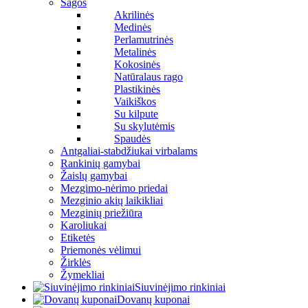
Sagos
Akrilinės
Medinės
Perlamutrinės
Metalinės
Kokosinės
Natūralaus rago
Plastikinės
Vaikiškos
Su kilpute
Su skylutėmis
Spaudės
Antgaliai-stabdžiukai virbalams
Rankinių gamybai
Žaislų gamybai
Mezgimo-nėrimo priedai
Mezginio akių laikikliai
Mezginių priežiūra
Karoliukai
Etiketės
Priemonės vėlimui
Žirklės
Žymekliai
Siuvinėjimo rinkiniai
Dovanų kuponai