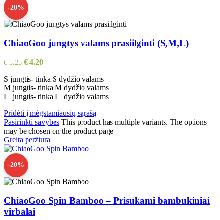
-20%
ChiaoGoo jungtys valams prasiilginti (S,M,L)
€
4.20
€
5.25
S jungtis- tinka S dydžio valams
M jungtis- tinka M dydžio valams
L jungtis- tinka L dydžio valams
Pridėti į mėgstamiausių sąrašą
Pasirinkti savybes
This product has multiple variants. The options
may be chosen on the product page
Greita peržiūra
-20%
ChiaoGoo Spin Bamboo – Prisukami bambukiniai
virbalai