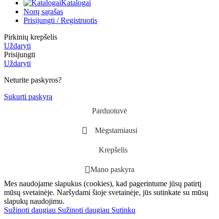
Katalogai
Norų sąrašas
Prisijungti / Registruotis
Pirkinių krepšelis
Uždaryti
Prisijungti
Uždaryti
Neturite paskyros?
Sukurti paskyrą
Parduotuvė
Mėgstamiausi
Krepšelis
Mano paskyra
Mes naudojame slapukus (cookies), kad pagerintume jūsų patirtį
mūsų svetainėje. Naršydami šioje svetainėje, jūs sutinkate su mūsų
slapukų naudojimu.
Sužinoti daugiau
Sužinoti daugiau
Sutinku