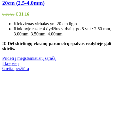
20cm (2.5-4.0mm)
€
31.16
€
38.95
Kiekvienas virbalas yra 20 cm ilgio.
Rinkinyje rasite 4 dydžius virbalų po 5 vnt : 2.50 mm,
3.00mm, 3.50mm, 4.00mm.
!!! Dėl skirtingų ekranų parametrų spalvos realybėje gali
skirtis.
Pridėti į mėgstamiausių sąrašą
Į krepšelį
Greita peržiūra