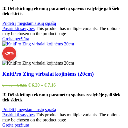
!!! Dėl skirtingų ekranų parametrų spavos realybėje gali šiek
tiek skirtis.
Pridėti į mėgstamiausių sąrašą
Pasirinkti savybes
This product has multiple variants. The options
may be chosen on the product page
Greita peržiūra
-20%
KnitPro Zing virbalai kojinėms (20cm)
€
6.20
–
€
7.16
€
7.75
–
€
8.95
!!!
Dėl skirtingų ekranų parametrų spalvos realybėje gali šiek
tiek skirtis.
Pridėti į mėgstamiausių sąrašą
Pasirinkti savybes
This product has multiple variants. The options
may be chosen on the product page
Greita peržiūra