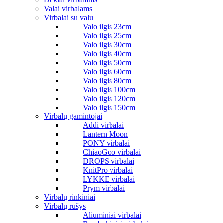
Valai virbalams
Virbalai su valu
Valo ilgis 23cm
Valo ilgis 25cm
Valo ilgis 30cm
Valo ilgis 40cm
Valo ilgis 50cm
Valo ilgis 60cm
Valo ilgis 80cm
Valo ilgis 100cm
Valo ilgis 120cm
Valo ilgis 150cm
Virbalų gamintojai
Addi virbalai
Lantern Moon
PONY virbalai
ChiaoGoo virbalai
DROPS virbalai
KnitPro virbalai
LYKKE virbalai
Prym virbalai
Virbalų rinkiniai
Virbalų rūšys
Aliuminiai virbalai