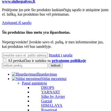
www.siuluspalvos.lt
.
Pridėjome jus prie šio produkto laukiančiųjų sąrašo ir atsiųsime jums
el. laišką, kai produktas bus vėl prieinamas.
Atsijungti iš sąrašo
Šis produktas šiuo metu yra išparduotas.
Nepergyvenkite! Įveskite savo el. paštą, ir mes informuosime jus,
kai produktas vėl bus sandėlyje.
Įtraukti į sąrašą
Aš perskaičiau ir sutinku su
privatumo politikoje
Ieškoti
Išpardavimas
Siūlai mezgimui
Pagal gamintoją
DROPS
YARNART
Silke by Arvier
Gazzal
HIMALAYA
Rosarios4