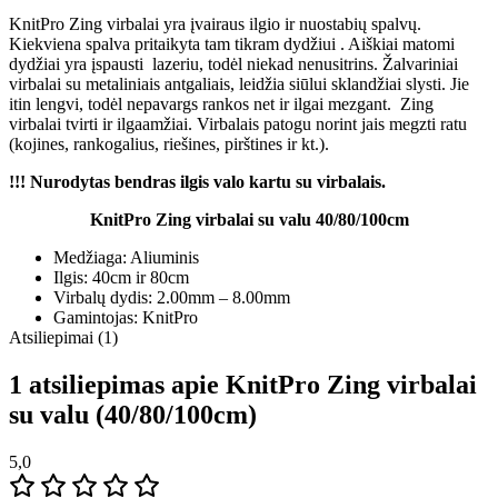
KnitPro Zing virbalai yra įvairaus ilgio ir nuostabių spalvų.
Kiekviena spalva pritaikyta tam tikram dydžiui . Aiškiai matomi
dydžiai yra įspausti lazeriu, todėl niekad nenusitrins. Žalvariniai
virbalai su metaliniais antgaliais, leidžia siūlui sklandžiai slysti. Jie
itin lengvi, todėl nepavargs rankos net ir ilgai mezgant. Zing
virbalai tvirti ir ilgaamžiai. Virbalais patogu norint jais megzti ratu
(kojines, rankogalius, riešines, pirštines ir kt.).
!!!
Nurodytas bendras ilgis valo kartu su virbalais.
KnitPro Zing virbalai su valu 40/80/100cm
Medžiaga: Aliuminis
Ilgis: 40cm ir 80cm
Virbalų dydis: 2.00mm – 8.00mm
Gamintojas: KnitPro
Atsiliepimai (1)
1 atsiliepimas apie
KnitPro Zing virbalai
su valu (40/80/100cm)
5,0