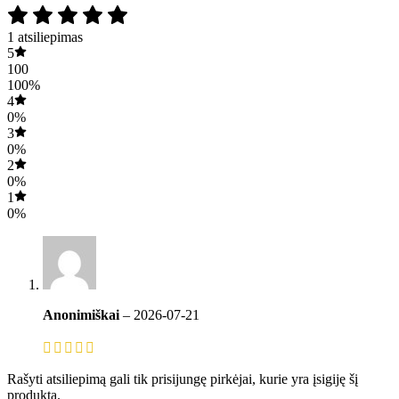
1 atsiliepimas
5
100
100%
4
0%
3
0%
2
0%
1
0%
Anonimiškai
–
2026-07-21
Rašyti atsiliepimą gali tik prisijungę pirkėjai, kurie yra įsigiję šį
produktą.