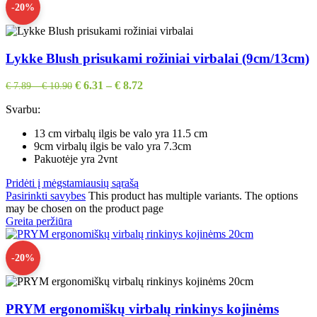
-20%
Lykke Blush prisukami rožiniai virbalai (9cm/13cm)
€
6.31
–
€
8.72
€
7.89
–
€
10.90
Svarbu:
13 cm virbalų ilgis be valo yra 11.5 cm
9cm virbalų ilgis be valo yra 7.3cm
Pakuotėje yra 2vnt
Pridėti į mėgstamiausių sąrašą
Pasirinkti savybes
This product has multiple variants. The options
may be chosen on the product page
Greita peržiūra
-20%
PRYM ergonomiškų virbalų rinkinys kojinėms