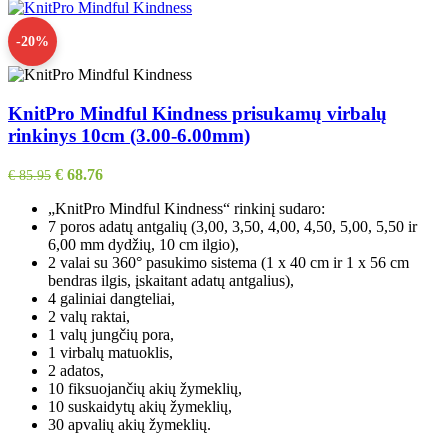
-20%
KnitPro Mindful Kindness prisukamų virbalų
rinkinys 10cm (3.00-6.00mm)
€
68.76
€
85.95
„KnitPro Mindful Kindness“ rinkinį sudaro:
7 poros adatų antgalių (3,00, 3,50, 4,00, 4,50, 5,00, 5,50 ir
6,00 mm dydžių, 10 cm ilgio),
2 valai su 360° pasukimo sistema (1 x 40 cm ir 1 x 56 cm
bendras ilgis, įskaitant adatų antgalius),
4 galiniai dangteliai,
2 valų raktai,
1 valų jungčių pora,
1 virbalų matuoklis,
2 adatos,
10 fiksuojančių akių žymeklių,
10 suskaidytų akių žymeklių,
30 apvalių akių žymeklių.