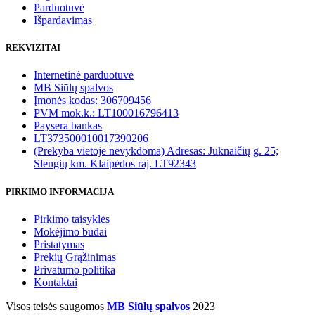
Parduotuvė
Išpardavimas
REKVIZITAI
Internetinė parduotuvė
MB Siūlų spalvos
Įmonės kodas: 306709456
PVM mok.k.: LT100016796413
Paysera bankas
LT373500010017390206
(Prekyba vietoje nevykdoma) Adresas: Juknaičių g. 25;
Slengių km. Klaipėdos raj. LT92343
PIRKIMO INFORMACIJA
Pirkimo taisyklės
Mokėjimo būdai
Pristatymas
Prekių Grąžinimas
Privatumo politika
Kontaktai
Visos teisės saugomos
MB Siūlų spalvos
2023