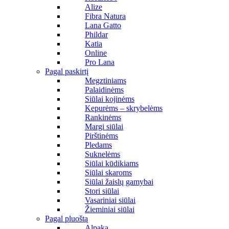
Alize
Fibra Natura
Lana Gatto
Phildar
Katia
Online
Pro Lana
Pagal paskirtį
Megztiniams
Palaidinėms
Siūlai kojinėms
Kepurėms – skrybelėms
Rankinėms
Margi siūlai
Pirštinėms
Pledams
Suknelėms
Siūlai kūdikiams
Siūlai skaroms
Siūlai žaislų gamybai
Stori siūlai
Vasariniai siūlai
Žieminiai siūlai
Pagal pluoštą
Alpaka