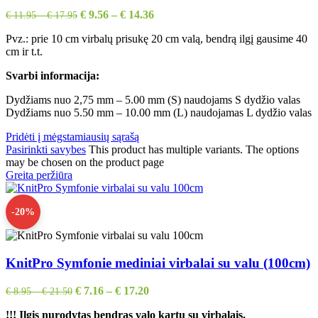
€
9.56
–
€
14.36
€
11.95
–
€
17.95
Pvz.: prie 10 cm virbalų prisukę 20 cm valą, bendrą ilgį gausime 40
cm ir t.t.
Svarbi informacija:
Dydžiams nuo 2,75 mm – 5.00 mm (S) naudojams S dydžio valas
Dydžiams nuo 5.50 mm – 10.00 mm (L) naudojamas L dydžio valas
Pridėti į mėgstamiausių sąrašą
Pasirinkti savybes
This product has multiple variants. The options
may be chosen on the product page
Greita peržiūra
-20%
KnitPro Symfonie mediniai virbalai su valu (100cm)
€
7.16
–
€
17.20
€
8.95
–
€
21.50
!!!
Ilgis nurodytas bendras valo kartu su virbalais.