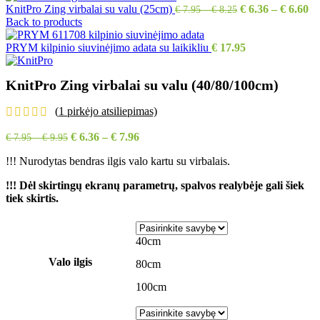
KnitPro Zing virbalai su valu (25cm)
€
6.36
–
€
6.60
€
7.95
–
€
8.25
Back to products
PRYM kilpinio siuvinėjimo adata su laikikliu
€
17.95
KnitPro Zing virbalai su valu (40/80/100cm)
(
1
pirkėjo atsiliepimas)
€
6.36
–
€
7.96
€
7.95
–
€
9.95
!!! Nurodytas bendras ilgis valo kartu su virbalais.
!!! Dėl skirtingų ekranų parametrų, spalvos realybėje gali šiek
tiek skirtis.
40cm
Valo ilgis
80cm
100cm