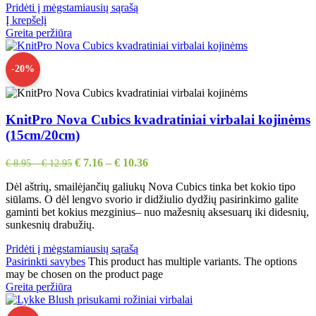
Pridėti į mėgstamiausių sąrašą
Į krepšelį
Greita peržiūra
-20%
KnitPro Nova Cubics kvadratiniai virbalai kojinėms
(15cm/20cm)
€
7.16
–
€
10.36
€
8.95
–
€
12.95
Dėl aštrių, smailėjančių galiukų Nova Cubics tinka bet kokio tipo
siūlams. O dėl lengvo svorio ir didžiulio dydžių pasirinkimo galite
gaminti bet kokius mezginius– nuo ​​mažesnių aksesuarų iki didesnių,
sunkesnių drabužių.
Pridėti į mėgstamiausių sąrašą
Pasirinkti savybes
This product has multiple variants. The options
may be chosen on the product page
Greita peržiūra