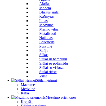
Akrilas
Mohera
Blizgūs siūlai
Kašmyras
Linas
Medvilnė
Merino vilna
Metalizuoti
Nailonas
Poliesteris
Pusvilnė
Rafija
Šilkas
Siūlai su bambuku
Siūlai su poliamidu
Siūlai su viskoze
Siūlai ritėse
Vilna
Siūlai nėrimui
Macrame
Medvilnė
Rafia
Mezgimo priemonės
Krepšiai
Dėklai virbalams