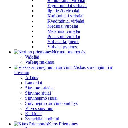
Bambukiniai virbalai
Ergonominiai virbalai
Ilgi tiesūs virbalai
Karboniniai virbalai
Kvadratiniai virbalai
Mediniai virbalai
Metaliniai virbalai
Prisukami virbalai
Virbalai kojinėms
Virbalai pynėms
Nėrimo priemonės
Vašeliai
Vašelių rinkiniai
Viskas siuvinėjimui ir
siuvimui
Adatos
Lankeliai
Siuvimo priedai
Siuvimo siūlai
Siuvinėjimo siūlai
Siuvinėjimo-siuvimo audinys
Virvės siuvimui
Rinkiniai
Žymekliai audiniui
Kitos Priemonės