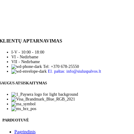
KLIENTŲ APTARNAVIMAS
I-V - 10:00 - 18:00
VI - Nedirbame
VII - Nedirbame
Tel: +370 678-25550
El. paštas: info@siuluspalvos.lt
SAUGUS ATSISKAITYMAS
PARDUOTUVĖ
Pagrindinis