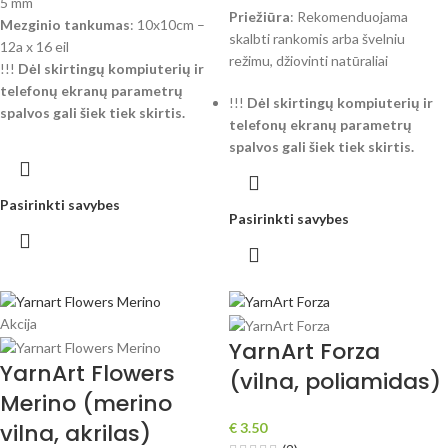
5 mm
Priežiūra
: Rekomenduojama
Mezginio tankumas
: 10x10cm –
skalbti rankomis arba švelniu
12a x 16 eil
režimu, džiovinti natūraliai
!!!
Dėl skirtingų kompiuterių ir
telefonų ekranų parametrų
!!!
Dėl skirtingų kompiuterių ir
spalvos gali šiek tiek skirtis.
telefonų ekranų parametrų
spalvos gali šiek tiek skirtis.
Pasirinkti savybes
Pasirinkti savybes
Akcija
YarnArt Forza
YarnArt Flowers
(vilna, poliamidas)
Merino (merino
vilna, akrilas)
€
3.50