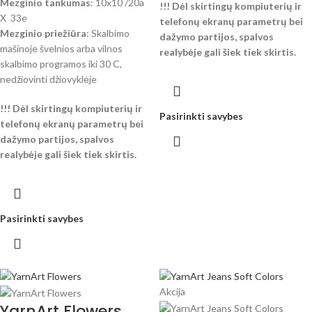
Mezginio tankumas
: 10x10 /20a
!!! Dėl skirtingų kompiuterių ir
X 33e
telefonų ekranų parametrų bei
Mezginio priežiūra
: Skalbimo
dažymo partijos, spalvos
mašinoje švelnios arba vilnos
realybėje gali šiek tiek skirtis.
skalbimo programos iki 30 C,
nedžiovinti džiovyklėje
!!! Dėl skirtingų kompiuterių ir
Pasirinkti savybes
telefonų ekranų parametrų bei
dažymo partijos, spalvos
realybėje gali šiek tiek skirtis.
Pasirinkti savybes
Akcija
YarnArt Flowers