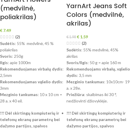
YarnArt Jeans Soft
(medvilnė,
Colors (medvilnė,
poliakrilas)
akrilas)
€
7.49
(2)
€
1.59
€
1.98
(2)
Sudėtis
: 55% medvilnė, 45 %
poliakrilas
Sudėtis
: 55% medvilnė, 45%
Svoris
: 250g
akrilas
Ilgis
: apie 1000m
Svoris/Ilgis
: 50 g = apie 160 m
Rekomenduojamas virbalų dydis
:
Rekomenduojams virbalų, vąšelio
2,5mm
dydis
: 3,5 mm
Rekomenduojamas vąšelio dydis
:
Mezginio tankumas
: 10x10cm- 19
3mm
a. x 28e.
Mezginio tankumas
: 10 x 10 cm =
Priežiūra
: skalbimas iki 30 °,
28 a. x 40 eil.
nedžiovinti džiovyklėje.
!!! Dėl skirtingų kompiuterių ir
!!! Dėl skirtingų kompiuterių ir
telefonų ekranų parametrų bei
telefonų ekranų parametrų bei
dažymo partijos, spalvos
dažymo partijos, spalvos