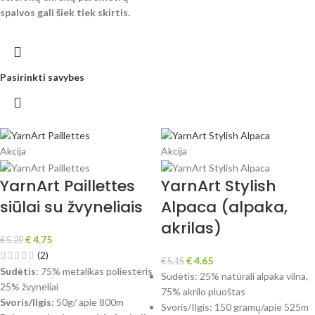
spalvos gali šiek tiek skirtis.
Pasirinkti savybes
Akcija
Akcija
YarnArt Paillettes
YarnArt Stylish
siūlai su žvyneliais
Alpaca (alpaka,
akrilas)
€
4.75
€
5.20
(2)
€
4.65
€
5.15
Sudėtis
: 75% metalikas poliesteris
Sudėtis: 25% natūrali alpaka vilna,
25% žvyneliai
75% akrilo pluoštas
Svoris/Ilgis
: 50g/ apie 800m
Svoris/Ilgis: 150 gramų/apie 525m