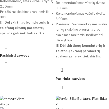
Rekomenduojamas virbalų dydis
:
Rekomenduojamas virbalų dydis:
2.50 mm
3.50mm
Priežiūra
: skalbimas rankomis iki
Rekomenduojamas vąšelio dydis:
30°C
3.00mm
!!!
Dėl skirtingų kompiuterių ir
Priežiūra: Rekomenduojama švelni
telefonų ekranų parametrų
rankų skalbimo programa arba
spalvos gali šiek tiek skirtis.
skalbimas rankomis, nedžiovinti
džiovyklėje
!!!
Dėl skirtingų kompiuterių ir
telefonų ekranų parametrų
Pasirinkti savybes
spalvos gali šiek tiek skirtis.
Pasirinkti savybes
Akcija