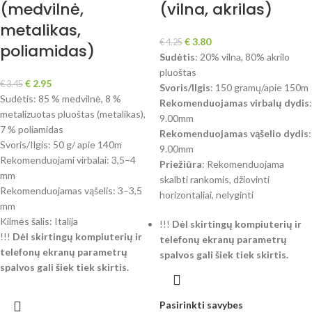
(medvilnė,
(vilna, akrilas)
metalikas,
€
3.80
€
4.25
poliamidas)
Sudėtis
: 20% vilna, 80% akrilo
pluoštas
€
2.95
€
3.45
Svoris/Ilgis
: 150 gramų/apie 150m
Sudėtis: 85 % medvilnė, 8 %
Rekomenduojamas virbalų dydis
:
metalizuotas pluoštas (metalikas),
9.00mm
7 % poliamidas
Rekomenduojamas vąšelio dydis
:
Svoris/Ilgis: 50 g/ apie 140m
9.00mm
Rekomenduojami virbalai: 3,5–4
Priežiūra
: Rekomenduojama
mm
skalbti rankomis, džiovinti
Rekomenduojamas vąšelis: 3–3,5
horizontaliai, nelyginti
mm
Kilmės šalis: Italija
!!!
Dėl skirtingų kompiuterių ir
!!!
Dėl skirtingų kompiuterių ir
telefonų ekranų parametrų
telefonų ekranų parametrų
spalvos gali šiek tiek skirtis.
spalvos gali šiek tiek skirtis.
Pasirinkti savybes