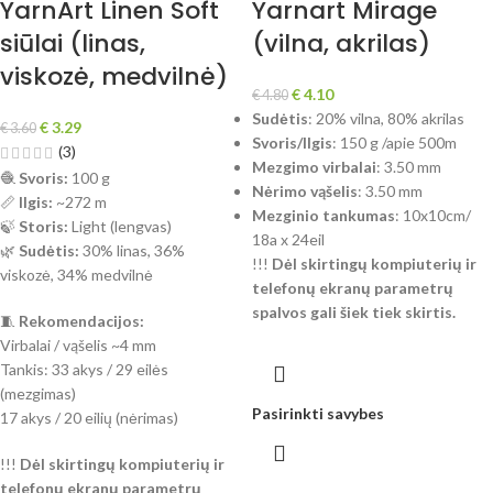
YarnArt Linen Soft
Yarnart Mirage
siūlai (linas,
(vilna, akrilas)
viskozė, medvilnė)
€
4.10
€
4.80
Sudėtis
: 20% vilna, 80% akrilas
€
3.29
€
3.60
Svoris/Ilgis
: 150 g /apie 500m
(3)
Mezgimo virbalai
: 3.50 mm
🧶
Svoris:
100 g
Nėrimo vąšelis
: 3.50 mm
📏
Ilgis:
~272 m
Mezginio tankumas
: 10x10cm/
🍃
Storis:
Light (lengvas)
18a x 24eil
🌿
Sudėtis:
30% linas, 36%
!!!
Dėl skirtingų kompiuterių ir
viskozė, 34% medvilnė
telefonų ekranų parametrų
spalvos gali šiek tiek skirtis.
🧵
Rekomendacijos:
Virbalai / vąšelis ~4 mm
Tankis: 33 akys / 29 eilės
(mezgimas)
Pasirinkti savybes
17 akys / 20 eilių (nėrimas)
!!!
Dėl skirtingų kompiuterių ir
telefonų ekranų parametrų