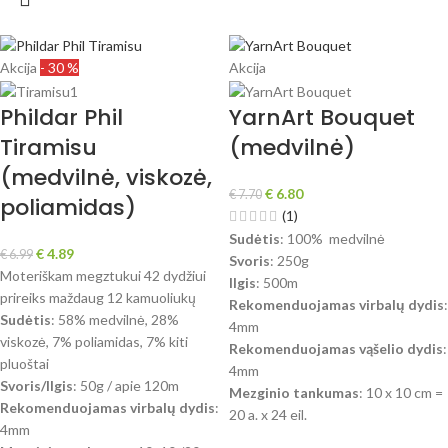
Akcija
- 30 %
Akcija
Phildar Phil
YarnArt Bouquet
Tiramisu
(medvilnė)
(medvilnė, viskozė,
€
6.80
€
7.70
poliamidas)
(1)
Sudėtis
: 100% medvilnė
€
4.89
€
6.99
Svoris
: 250g
Moteriškam megztukui 42 dydžiui
Ilgis
: 500m
prireiks maždaug 12 kamuoliukų
Rekomenduojamas virbalų dydis
:
Sudėtis
: 58% medvilnė, 28%
4mm
viskozė, 7% poliamidas, 7% kiti
Rekomenduojamas vąšelio dydis
:
pluoštai
4mm
Svoris/Ilgis
: 50g / apie 120m
Mezginio tankumas
: 10 x 10 cm =
Rekomenduojamas virbalų dydis
:
20 a. x 24 eil.
4mm