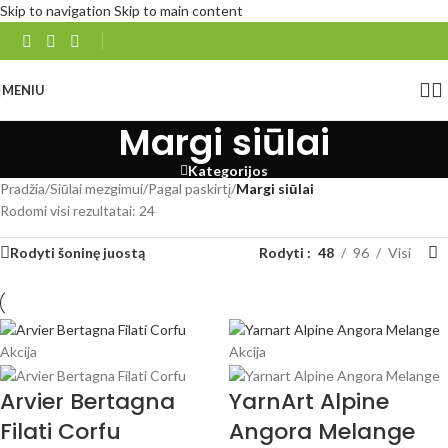
Skip to navigation
Skip to main content
MENIU
Margi siūlai
Kategorijos
Pradžia
/
Siūlai mezgimui
/
Pagal paskirtį
/
Margi siūlai
Rodomi visi rezultatai: 24
Rodyti šoninę juostą
Rodyti
48
96
Visi
Akcija
Akcija
Arvier Bertagna
YarnArt Alpine
Filati Corfu
Angora Melange