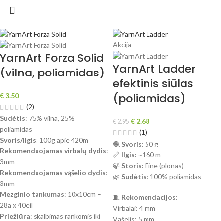
Akcija
YarnArt Forza Solid
YarnArt Ladder
(vilna, poliamidas)
efektinis siūlas
(poliamidas)
€
3.50
(2)
Sudėtis
: 75% vilna, 25%
€
2.68
€
2.95
poliamidas
(1)
Svoris/Ilgis
: 100g apie 420m
🧶
Svoris:
50 g
Rekomenduojamas virbalų dydis
:
📏
Ilgis:
~160 m
3mm
🍃
Storis:
Fine (plonas)
Rekomenduojamas vąšelio dydis
:
🌿
Sudėtis:
100% poliamidas
3mm
Mezginio tankumas
: 10x10cm –
🧵
Rekomendacijos:
28a x 40eil
Virbalai: 4 mm
Priežiūra
: skalbimas rankomis iki
Vąšelis: 5 mm