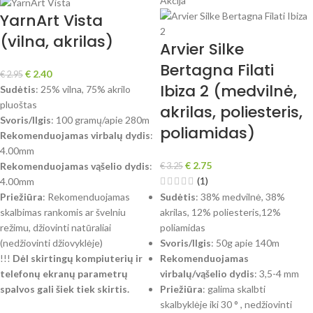
Akcija
YarnArt Vista
(vilna, akrilas)
Arvier Silke
Bertagna Filati
€
2.40
€
2.95
Ibiza 2 (medvilnė,
Sudėtis
: 25% vilna, 75% akrilo
pluoštas
akrilas, poliesteris,
Svoris/Ilgis
: 100 gramų/apie 280m
poliamidas)
Rekomenduojamas virbalų dydis
:
4.00mm
€
2.75
Rekomenduojamas vąšelio dydis
:
€
3.25
(1)
4.00mm
Priežiūra
: Rekomenduojamas
Sudėtis
: 38% medvilnė, 38%
skalbimas rankomis ar švelniu
akrilas, 12% poliesteris,12%
režimu, džiovinti natūraliai
poliamidas
(nedžiovinti džiovyklėje)
Svoris/Ilgis
: 50g apie 140m
!!!
Dėl skirtingų kompiuterių ir
Rekomenduojamas
telefonų ekranų parametrų
virbalų/vąšelio dydis
: 3,5-4 mm
spalvos gali šiek tiek skirtis.
Priežiūra
: galima skalbti
skalbyklėje iki 30 ° , nedžiovinti