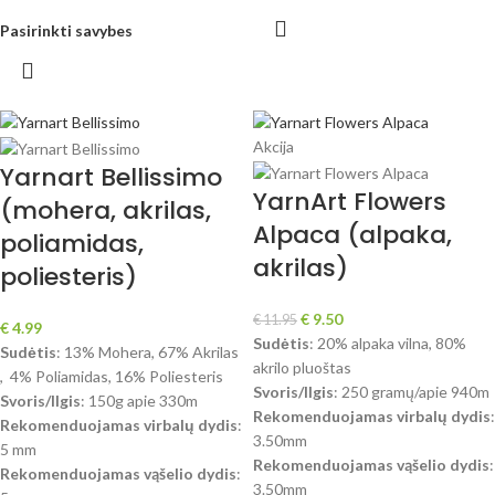
Pasirinkti savybes
Akcija
Yarnart Bellissimo
YarnArt Flowers
(mohera, akrilas,
Alpaca (alpaka,
poliamidas,
akrilas)
poliesteris)
€
9.50
€
11.95
€
4.99
Sudėtis
: 20% alpaka vilna, 80%
Sudėtis
: 13% Mohera, 67% Akrilas
akrilo pluoštas
, 4% Poliamidas, 16% Poliesteris
Svoris/Ilgis
: 250 gramų/apie 940m
Svoris/Ilgis
: 150g apie 330m
Rekomenduojamas virbalų dydis
:
Rekomenduojamas virbalų dydis
:
3.50mm
5 mm
Rekomenduojamas vąšelio dydis
:
Rekomenduojamas vąšelio dydis
:
3.50mm