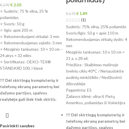
poliamidas)
€
2.03
€
2.90
⭐ Sudėtis: 75 % vilna, 25 %
€
1.89
€
2.70
poliamidas
(1)
⭐ Svoris: 50 g
Sudėtis: 75% vilna, 25% poliamido
⭐ Ilgis: apie 205 m
Svoris/ilgis: 50 g = apie 110 m
⭐ Rekomenduojami virbalai: 3 mm
Rekomenduojamas virbalų dydis: 4
⭐ Rekomenduojamas vąšelis: 3 mm
mm
⭐ Mezginio tankumas: 10 × 10 cm –
Mezginio tankumas: 10 x 10 cm =
24 akys × 32 eilės
21 a. x 28 eil.
⭐ Sertifikatas: OEKO-TEX®
Priežiūra : Skalbimas mašinoje
STANDARD 100, I klasė
švelniu ciklu 40°C / Nenaudokite
audinių minkštiklio / Nedžiovinti
!!! Dėl skirtingų kompiuterių ir
džiovyklėje
telefonų ekranų parametrų bei
Pagaminta: ES
dažymo partijos, spalvos
Žaliavos kilmė: vilna iš Pietų
realybėje gali šiek tiek skirtis.
Amerikos, poliamidas iš Vokietijos
!!! Dėl skirtingų kompiuterių ir
telefonų ekranų parametrų bei
Pasirinkti savybes
dažymo partijos, spalvos