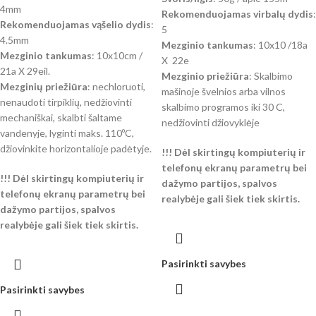
4mm
Rekomenduojamas virbalų dydis
:
Rekomenduojamas vąšelio dydis
:
5
4.5mm
Mezginio tankumas
: 10x10 /18a
Mezginio tankumas
: 10x10cm /
X 22e
21a X 29eil.
Mezginio priežiūra
: Skalbimo
Mezginių priežiūra
: nechloruoti,
mašinoje švelnios arba vilnos
nenaudoti tirpiklių, nedžiovinti
skalbimo programos iki 30 C,
mechaniškai, skalbti šaltame
nedžiovinti džiovyklėje
vandenyje, lyginti maks. 110ºC,
džiovinkite horizontalioje padėtyje.
!!! Dėl skirtingų kompiuterių ir
telefonų ekranų parametrų bei
!!! Dėl skirtingų kompiuterių ir
dažymo partijos, spalvos
telefonų ekranų parametrų bei
realybėje gali šiek tiek skirtis.
dažymo partijos, spalvos
realybėje gali šiek tiek skirtis.
Pasirinkti savybes
Pasirinkti savybes