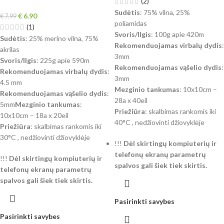
(2)
Sudėtis
: 75% vilna, 25%
€
6.90
€
7.99
poliamidas
(1)
Svoris/Ilgis
: 100g apie 420m
Sudėtis
: 25% merino vilna, 75%
Rekomenduojamas virbalų dydis
:
akrilas
3mm
Svoris/Ilgis
: 225g apie 590m
Rekomenduojamas vąšelio dydis
:
Rekomenduojamas virbalų dydis
:
3mm
4.5 mm
Mezginio tankumas
: 10x10cm –
Rekomenduojamas vąšelio dydis
:
28a x 40eil
5mm
Mezginio tankumas
:
Priežiūra
: skalbimas rankomis iki
10x10cm – 18a x 20eil
40°C , nedžiovinti džiovyklėje
Priežiūra
: skalbimas rankomis iki
30°C , nedžiovinti džiovyklėje
!!!
Dėl skirtingų kompiuterių ir
telefonų ekranų parametrų
!!!
Dėl skirtingų kompiuterių ir
spalvos gali šiek tiek skirtis.
telefonų ekranų parametrų
spalvos gali šiek tiek skirtis.
Pasirinkti savybes
Pasirinkti savybes