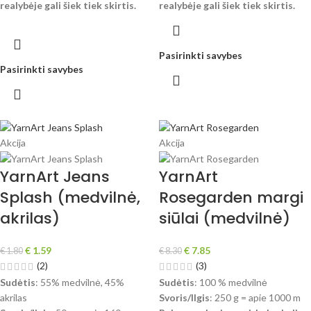
realybėje gali šiek tiek skirtis.
realybėje gali šiek tiek skirtis.
Pasirinkti savybes
Pasirinkti savybes
Akcija
Akcija
YarnArt Jeans
YarnArt
Splash (medvilnė,
Rosegarden margi
akrilas)
siūlai (medvilnė)
€
1.59
€
7.85
€
1.80
€
8.30
(2)
(3)
Sudėtis
: 55% medvilnė, 45%
Sudėtis
: 100 % medvilnė
akrilas
Svoris/Ilgis
: 250 g = apie 1000 m