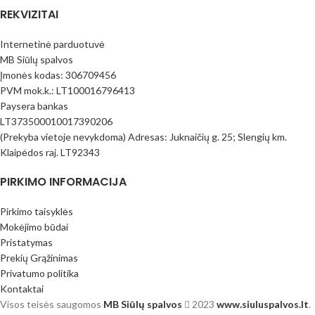
REKVIZITAI
Internetinė parduotuvė
MB Siūlų spalvos
Įmonės kodas: 306709456
PVM mok.k.: LT100016796413
Paysera bankas
LT373500010017390206
(Prekyba vietoje nevykdoma) Adresas: Juknaičių g. 25; Slengių km.
Klaipėdos raj. LT92343
PIRKIMO INFORMACIJA
Pirkimo taisyklės
Mokėjimo būdai
Pristatymas
Prekių Grąžinimas
Privatumo politika
Kontaktai
Visos teisės saugomos
MB Siūlų spalvos
2023
www.siuluspalvos.lt
.