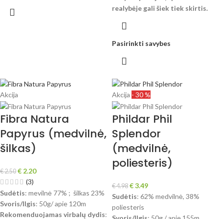
realybėje gali šiek tiek skirtis.
Pasirinkti savybes
Akcija
Akcija
- 30 %
Fibra Natura
Phildar Phil
Papyrus (medvilnė,
Splendor
šilkas)
(medvilnė,
poliesteris)
€
2.20
€
2.50
(3)
€
3.49
€
4.98
Sudėtis
: mevilnė 77% ; šilkas 23%
Sudėtis
: 62% medvilnė, 38%
Svoris/Ilgis
: 50g/ apie 120m
poliesteris
Rekomenduojamas virbalų dydis
:
Svoris/Ilgis
: 50g / apie 155m