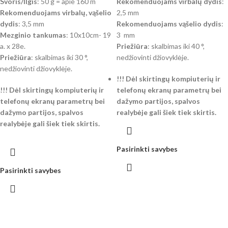
Svoris/Ilgis
: 50 g = apie 160 m
Rekomenduojams virbalų dydis
:
Rekomenduojams virbalų, vąšelio
2,5 mm
dydis
: 3,5 mm
Rekomenduojams vąšelio dydis
:
Mezginio tankumas
: 10x10cm- 19
3 mm
a. x 28e.
Priežiūra
: skalbimas iki 40 °,
Priežiūra
: skalbimas iki 30 °,
nedžiovinti džiovyklėje.
nedžiovinti džiovyklėje.
!!! Dėl skirtingų kompiuterių ir
!!! Dėl skirtingų kompiuterių ir
telefonų ekranų parametrų bei
telefonų ekranų parametrų bei
dažymo partijos, spalvos
dažymo partijos, spalvos
realybėje gali šiek tiek skirtis.
realybėje gali šiek tiek skirtis.
Pasirinkti savybes
Pasirinkti savybes