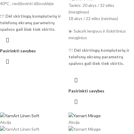
40°C , nedžiovinti džiovyklėje
Tankis: 20 akys / 32 eilės
(mezgimas)
!!!
Dėl skirtingų kompiuterių ir
18 akys / 22 eilės (nėrimas)
telefonų ekranų parametrų
spalvos gali šiek tiek skirtis.
💫 Sukurk lengvus ir išskirtinius
mezginius
!!!
Dėl skirtingų kompiuterių ir
Pasirinkti savybes
telefonų ekranų parametrų
spalvos gali šiek tiek skirtis.
Pasirinkti savybes
Akcija
Akcija