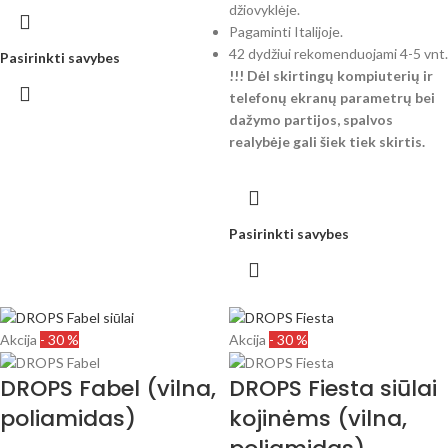
džiovyklėje.
Pagaminti Italijoje.
42 dydžiui rekomenduojami 4-5 vnt.
Pasirinkti savybes
!!! Dėl skirtingų kompiuterių ir
telefonų ekranų parametrų bei
dažymo partijos, spalvos
realybėje gali šiek tiek skirtis.
Pasirinkti savybes
Akcija
- 30 %
Akcija
- 30 %
DROPS Fabel (vilna,
DROPS Fiesta siūlai
poliamidas)
kojinėms (vilna,