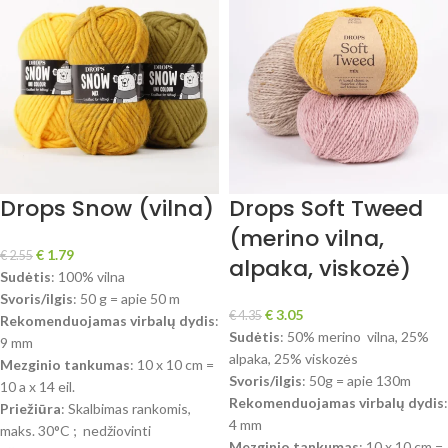
Drops Snow (vilna)
Drops Soft Tweed
(merino vilna,
€
1.79
€
2.55
alpaka, viskozė)
Sudėtis
: 100% vilna
Svoris/ilgis
: 50 g = apie 50 m
€
3.05
€
4.35
Rekomenduojamas virbalų dydis
:
Sudėtis
: 50% merino vilna, 25%
9 mm
alpaka, 25% viskozės
Mezginio tankumas
: 10 x 10 cm =
Svoris/ilgis
: 50g = apie 130m
10 a x 14 eil.
Rekomenduojamas virbalų dydis
:
Priežiūra
: Skalbimas rankomis,
4 mm
maks. 30°C ; nedžiovinti
Mezginio tankumas
: 10 x 10 cm =