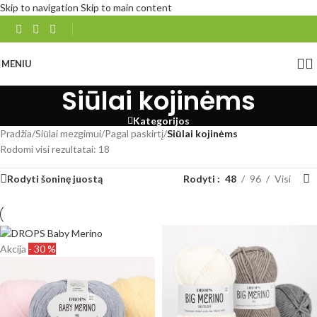
Skip to navigation
Skip to main content
MENIU
Siūlai kojinėms
Kategorijos
Pradžia
/
Siūlai mezgimui
/
Pagal paskirtį
/
Siūlai kojinėms
Rodomi visi rezultatai: 18
Rodyti šoninę juostą
Rodyti
48
96
Visi
Akcija
- 30 %