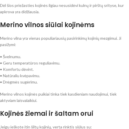
Dėl šios priežasties kojinės ilgiau nesusidėvi kulnų ir pirštų srityse, kur
apkrova yra didžiausia.
Merino vilnos siūlai kojinėms
Merino vilna yra vienas populiariausių pasirinkimų kojinių mezgimui. Ji
pasižymi:
• Švelnumu.
• Geru temperatūros reguliavimu.
• Komfortu dėvint.
• Natūraliu kvėpavimu.
• Drėgmės sugėrimu.
Merino vilnos kojinės puikiai tinka tiek kasdieniam naudojimui, tiek
aktyviam laisvalaikiui.
Kojinės žiemai ir šaltam orui
Jeigu ieškote itin šiltų kojinių, verta rinktis siūlus su: