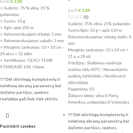
€
2.03
€
2.90
⭐ Sudėtis: 75 % vilna, 25 %
€
1.89
€
2.70
poliamidas
(1)
⭐ Svoris: 50 g
Sudėtis: 75% vilna, 25% poliamido
⭐ Ilgis: apie 205 m
Svoris/ilgis: 50 g = apie 110 m
⭐ Rekomenduojami virbalai: 3 mm
Rekomenduojamas virbalų dydis: 4
⭐ Rekomenduojamas vąšelis: 3 mm
mm
⭐ Mezginio tankumas: 10 × 10 cm –
Mezginio tankumas: 10 x 10 cm =
24 akys × 32 eilės
21 a. x 28 eil.
⭐ Sertifikatas: OEKO-TEX®
Priežiūra : Skalbimas mašinoje
STANDARD 100, I klasė
švelniu ciklu 40°C / Nenaudokite
audinių minkštiklio / Nedžiovinti
!!! Dėl skirtingų kompiuterių ir
džiovyklėje
telefonų ekranų parametrų bei
Pagaminta: ES
dažymo partijos, spalvos
Žaliavos kilmė: vilna iš Pietų
realybėje gali šiek tiek skirtis.
Amerikos, poliamidas iš Vokietijos
!!! Dėl skirtingų kompiuterių ir
telefonų ekranų parametrų bei
Pasirinkti savybes
dažymo partijos, spalvos