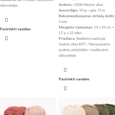
Sudėtis:
100% Merino vilna
džiovyklėje.
Svoris/Ilgis:
50 g = apie 75 m
Rekomenduojamas virbalų dydis:
5 mm
Mezginio tankumas:
10 x 10 cm =
Pasirinkti savybes
17 a. x 22 eilės
Priežiūra:
Skalbkite mašinoje
švelniu ciklu 40°C / Nenaudokite
audinių minkštiklio / nedžiovinti
džiovyklėje
Pasirinkti savybes