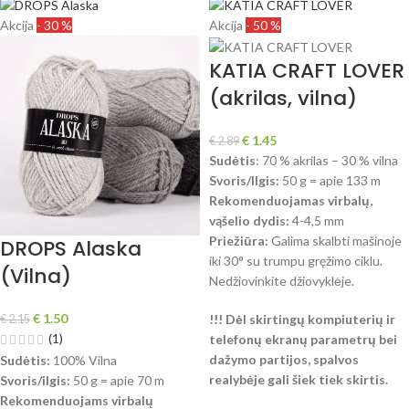
Akcija
- 30 %
Akcija
- 50 %
KATIA CRAFT LOVER
(akrilas, vilna)
€
1.45
€
2.89
Sudėtis
: 70 % akrilas – 30 % vilna
Svoris/Ilgis:
50 g = apie 133 m
Rekomenduojamas virbalų,
vąšelio dydis:
4-4,5 mm
Priežiūra:
Galima skalbti mašinoje
DROPS Alaska
iki 30° su trumpu gręžimo ciklu.
(Vilna)
Nedžiovinkite džiovyklėje.
€
1.50
!!! Dėl skirtingų kompiuterių ir
€
2.15
(1)
telefonų ekranų parametrų bei
dažymo partijos, spalvos
Sudėtis:
100% Vilna
realybėje gali šiek tiek skirtis.
Svoris/ilgis:
50 g = apie 70 m
Rekomenduojams virbalų