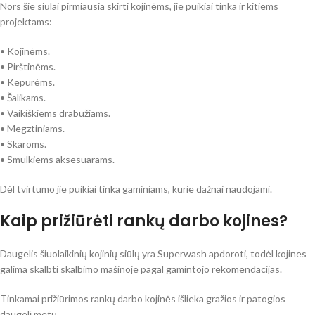
Nors šie siūlai pirmiausia skirti kojinėms, jie puikiai tinka ir kitiems
projektams:
• Kojinėms.
• Pirštinėms.
• Kepurėms.
• Šalikams.
• Vaikiškiems drabužiams.
• Megztiniams.
• Skaroms.
• Smulkiems aksesuarams.
Dėl tvirtumo jie puikiai tinka gaminiams, kurie dažnai naudojami.
Kaip prižiūrėti rankų darbo kojines?
Daugelis šiuolaikinių kojinių siūlų yra Superwash apdoroti, todėl kojines
galima skalbti skalbimo mašinoje pagal gamintojo rekomendacijas.
Tinkamai prižiūrimos rankų darbo kojinės išlieka gražios ir patogios
daugelį metų.