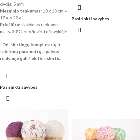
dydis:
5 mm
Mezginio tankumas:
10 x 10 cm =
17 a. x 22 eil.
Pasirinkti savybes
Priežiūra
: skalbimas rankomis,
maks. 30°C, nedžiovinti džiovyklėje
!
Dėl skirtingų kompiuterių ir
telefonų parametrų, spalvos
realybėje gali šiek tiek skirtis.
Pasirinkti savybes