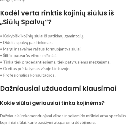
Kodėl verta rinktis kojinių siūlus iš
„Siūlų Spalvų“?
• Kokybiški kojinių siūlai iš patikimų gamintojų.
• Didelis spalvų pasirinkimas.
• Margi ir savaime raštus formuojantys siūlai.
• Šilti ir patvarūs vilnos mišiniai.
• Tinka tiek pradedantiesiems, tiek patyrusiems mezgėjams.
• Greitas pristatymas visoje Lietuvoje.
• Profesionalios konsultacijos.
Dažniausiai užduodami klausimai
Kokie siūlai geriausiai tinka kojinėms?
Dažniausiai rekomenduojami vilnos ir poliamido mišiniai arba specialūs
kojininiai siūlai, kurie pasižymi atsparumu dėvėjimuisi.