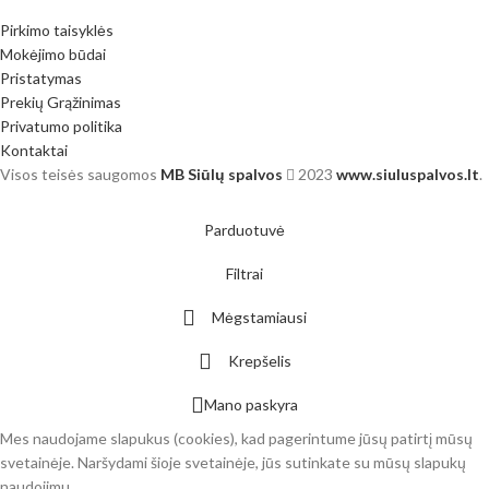
Pirkimo taisyklės
Mokėjimo būdai
Pristatymas
Prekių Grąžinimas
Privatumo politika
Kontaktai
Visos teisės saugomos
MB Siūlų spalvos
2023
www.siuluspalvos.lt
.
Parduotuvė
Filtrai
Mėgstamiausi
Krepšelis
Mano paskyra
Mes naudojame slapukus (cookies), kad pagerintume jūsų patirtį mūsų
svetainėje. Naršydami šioje svetainėje, jūs sutinkate su mūsų slapukų
naudojimu.