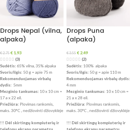
Drops Nepal (vilna,
Drops Puna
alpaka)
(alpaka)
€
1.93
€
2.49
€
2.75
€
3.55
(3)
(2)
Sudėtis
: 65% vilna, 35% alpaka
Sudėtis
: 100% alpaka
Svoris/ilgis
: 50 g = apie 75 m
Svoris/ilgis
: 50 g = apie 110 m
Rekomenduojamas virbalų
Rekomenduojamas virbalų dydis
:
dydis
: 5mm
4 mm
Mezginio tankumas
: 10 x 10 cm =
Mezginio tankumas
: 10 x 10 cm =
17 a x 22 eil.
21 a x 28 eil.
Priežiūra
: Plovimas rankomis,
Priežiūra
: Plovimas rankomis,
maks. 30°C , nedžiovinti džiovyklėje
maks. 30°C , nedžiovinti džiovyklėje
!!!
Dėl skirtingų kompiuterių ir
!!!
Dėl skirtingų kompiuterių ir
telefonų ekranų parametrų
telefonų ekranų parametrų