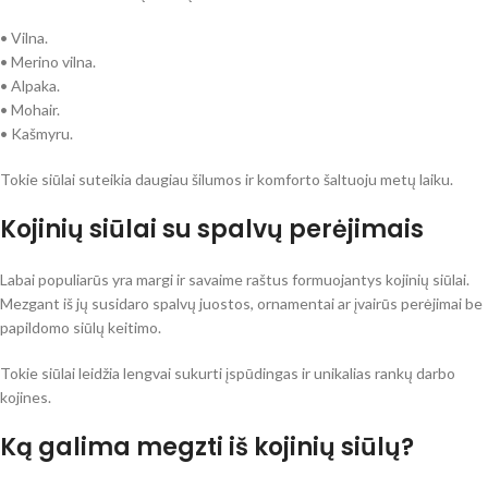
• Vilna.
• Merino vilna.
• Alpaka.
• Mohair.
• Kašmyru.
Tokie siūlai suteikia daugiau šilumos ir komforto šaltuoju metų laiku.
Kojinių siūlai su spalvų perėjimais
Labai populiarūs yra margi ir savaime raštus formuojantys kojinių siūlai.
Mezgant iš jų susidaro spalvų juostos, ornamentai ar įvairūs perėjimai be
papildomo siūlų keitimo.
Tokie siūlai leidžia lengvai sukurti įspūdingas ir unikalias rankų darbo
kojines.
Ką galima megzti iš kojinių siūlų?