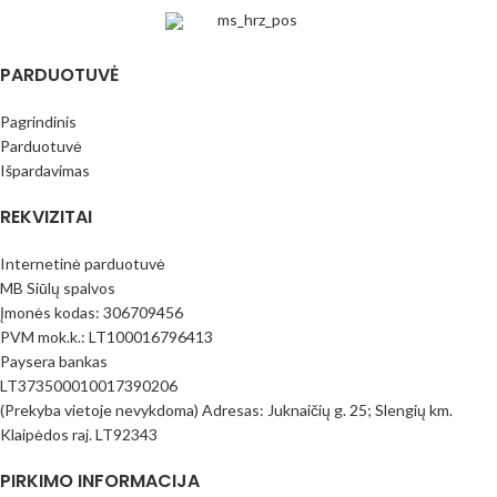
PARDUOTUVĖ
Pagrindinis
Parduotuvė
Išpardavimas
REKVIZITAI
Internetinė parduotuvė
MB Siūlų spalvos
Įmonės kodas: 306709456
PVM mok.k.: LT100016796413
Paysera bankas
LT373500010017390206
(Prekyba vietoje nevykdoma) Adresas: Juknaičių g. 25; Slengių km.
Klaipėdos raj. LT92343
PIRKIMO INFORMACIJA