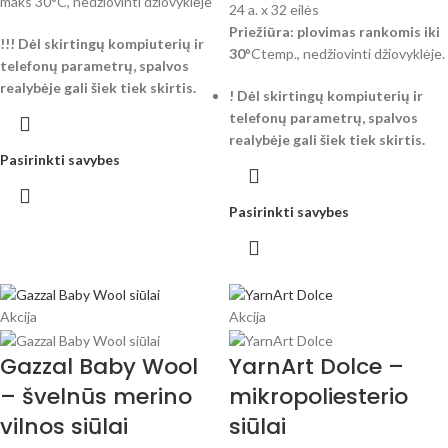
maks 30°C, nedžiovinti džiovyklėje
24 a. x 32 eilės
Priežiūra:
plovimas rankomis iki
!!! Dėl skirtingų kompiuterių ir
30
°Ctemp., nedžiovinti džiovyklėje.
telefonų parametrų, spalvos
realybėje gali šiek tiek skirtis.
! Dėl skirtingų kompiuterių ir
telefonų parametrų, spalvos
realybėje gali šiek tiek skirtis.
Pasirinkti savybes
Pasirinkti savybes
Akcija
Akcija
Gazzal Baby Wool
YarnArt Dolce –
– švelnūs merino
mikropoliesterio
vilnos siūlai
siūlai