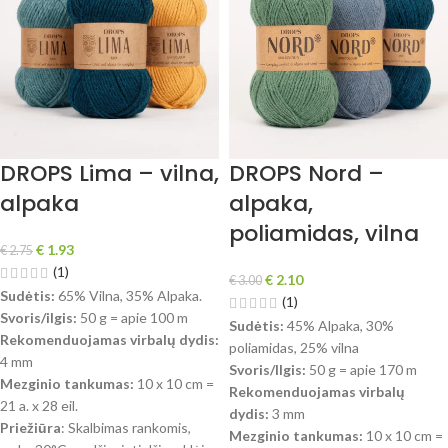
DROPS Lima – vilna,
DROPS Nord –
alpaka
alpaka,
poliamidas, vilna
€
1.93
€
2.75
(1)
€
2.10
€
3.00
Sudėtis:
65% Vilna, 35% Alpaka.
(1)
Svoris/ilgis:
50 g = apie 100 m
Sudėtis:
45% Alpaka, 30%
Rekomenduojamas virbalų dydis:
poliamidas, 25% vilna
4 mm
Svoris/Ilgis:
50 g = apie 170 m
Mezginio tankumas:
10 x 10 cm =
Rekomenduojamas virbalų
21 a. x 28 eil.
dydis:
3 mm
Priežiūra
: Skalbimas rankomis,
Mezginio tankumas:
10 x 10 cm =