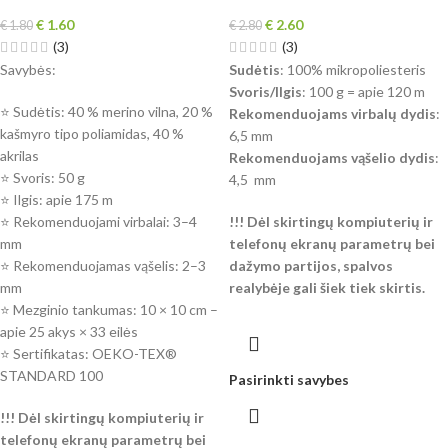
€
1.60
€
2.60
€
1.80
€
2.80
(3)
(3)
Savybės:
Sudėtis
: 100% mikropoliesteris
Svoris/Ilgis
: 100 g = apie 120 m
⭐ Sudėtis: 40 % merino vilna, 20 %
Rekomenduojams virbalų dydis
:
kašmyro tipo poliamidas, 40 %
6,5 mm
akrilas
Rekomenduojams vąšelio dydis
:
⭐ Svoris: 50 g
4,5 mm
⭐ Ilgis: apie 175 m
⭐ Rekomenduojami virbalai: 3–4
!!! Dėl skirtingų kompiuterių ir
mm
telefonų ekranų parametrų bei
⭐ Rekomenduojamas vąšelis: 2–3
dažymo partijos, spalvos
mm
realybėje gali šiek tiek skirtis.
⭐ Mezginio tankumas: 10 × 10 cm –
apie 25 akys × 33 eilės
⭐ Sertifikatas: OEKO-TEX®
STANDARD 100
Pasirinkti savybes
!!! Dėl skirtingų kompiuterių ir
telefonų ekranų parametrų bei