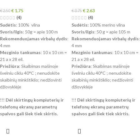
€
1.75
€
2.63
€
2.50
€
3.75
(4)
(4)
Sudėtis
: 100% vilna
Sudėtis:
100% merino vilna
Svoris/ilgis
: 50g = apie 100 m
Svoris/ilgis
: 50 g = apie 105 m
Rekomenduojamas virbalų dydis
:
Rekomenduojamas virbalų dydis
:
4 mm
4 mm
Mezginio tankumas
: 10 x 10 cm =
Mezginio tankumas
: 10 x 10 cm =
21 a x 28 eil.
21 a x 28 eil.
Priežiūra
: Skalbimas mašinoje
Priežiūra
: Skalbimas mašinoje
švelniu ciklu 40°C ; nenudokite
švelniu ciklu 40°C ; nenudokite
skalbinių minkštiklio; nedžiovinti
skalbinių minkštiklio; nedžiovinti
džiovyklėje
džiovyklėje
!!!
Dėl skirtingų kompiuterių ir
!!!
Dėl skirtingų kompiuterių ir
telefonų ekranų parametrų
telefonų ekranų parametrų
spalvos gali šiek tiek skirtis.
spalvos gali šiek tiek skirtis.