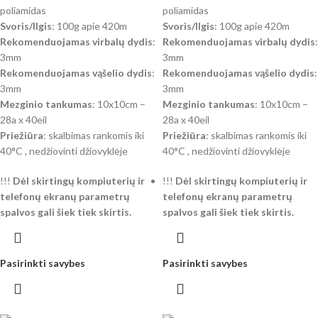
poliamidas
poliamidas
Svoris/Ilgis
: 100g apie 420m
Svoris/Ilgis
: 100g apie 420m
Rekomenduojamas virbalų dydis
:
Rekomenduojamas virbalų dydis
:
3mm
3mm
Rekomenduojamas vąšelio dydis
:
Rekomenduojamas vąšelio dydis
:
3mm
3mm
Mezginio tankumas
: 10x10cm –
Mezginio tankumas
: 10x10cm –
28a x 40eil
28a x 40eil
Priežiūra
: skalbimas rankomis iki
Priežiūra
: skalbimas rankomis iki
40°C , nedžiovinti džiovyklėje
40°C , nedžiovinti džiovyklėje
!!!
Dėl skirtingų kompiuterių ir
!!!
Dėl skirtingų kompiuterių ir
telefonų ekranų parametrų
telefonų ekranų parametrų
spalvos gali šiek tiek skirtis.
spalvos gali šiek tiek skirtis.
Pasirinkti savybes
Pasirinkti savybes