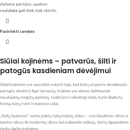
dažymo partijos, spalvos
realybėje gali šiek tiek skirtis.
Pasirinkti savybes
Siūlai kojinėms – patvarūs, šilti ir
patogūs kasdieniam dėvėjimui
Siūlai kojinėms yra specialiai sukurti taip, kad būtų atsparūs dėvėjimuisi,
patogūs dėvėti ir ilgai tarnautų. Kojinės yra vienas dažniausiai
naudojamų megztų gaminių, todėl joms reikalingi siūlai, kurie išlaikytų
formą, būtų tvirti ir malonūs odai.
„Siūlų Spalvose“ rasite įvairių rūšių kojinių siūlus – nuo klasikinės vilnos ir
merino vilnos iki modernių vilnos bei poliamido mišinių, skirtų ilgaamžėms
rankų darbo kojinėms.