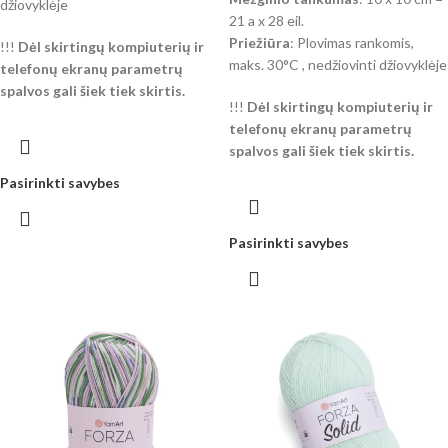
džiovyklėje
21 a x 28 eil.
Priežiūra
: Plovimas rankomis,
!!!
Dėl skirtingų kompiuterių ir
maks. 30°C , nedžiovinti džiovyklėje
telefonų ekranų parametrų
spalvos gali šiek tiek skirtis.
!!!
Dėl skirtingų kompiuterių ir
telefonų ekranų parametrų
spalvos gali šiek tiek skirtis.
Pasirinkti savybes
Pasirinkti savybes