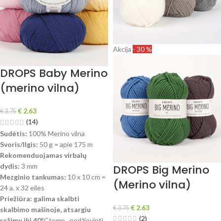
Akcija
- 30 %
DROPS Baby Merino
(merino vilna)
€
2.63
€
3.75
(14)
Sudėtis:
100% Merino vilna
Svoris/Ilgis:
50 g = apie 175 m
Rekomenduojamas virbalų
dydis:
3 mm
DROPS Big Merino
Mezginio tankumas:
10 x 10 cm =
(Merino vilna)
24 a. x 32 eilės
Priežiūra:
galima skalbti
€
2.63
€
3.75
skalbimo mašinoje, atsargiu
(2)
režimu iki 40
°Ctemp., nedžiovinti