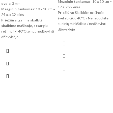
Mezginio tankumas:
10 x 10 cm =
dydis:
3 mm
17 a. x 22 eilės
Mezginio tankumas:
10 x 10 cm =
Priežiūra:
Skalbkite mašinoje
24 a. x 32 eilės
švelniu ciklu 40°C / Nenaudokite
Priežiūra:
galima skalbti
audinių minkštiklio / nedžiovinti
skalbimo mašinoje, atsargiu
džiovyklėje
režimu iki 40
°Ctemp., nedžiovinti
džiovyklėje.