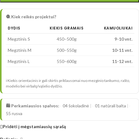
🧶 Kiek reikės projektui?
DYDIS
KIEKIS GRAMAIS
KAMUOLIUKAI
Megztinis S
450–500g
9-10 vnt.
Megztinis M
500–550g
10-11 vnt.
Megztinis L
550–600g
11-12 vnt.
ℹ️ Kiekis orientacinis ir gali skirtis priklausomai nuo mezginio tankumo, rašto,
modelio bei virbalų/vąšelio dydžio.
🛍️ Perkamiausios spalvos:
04 šokoladinė
|
01 natūrali balta
|
55 rusva
Pridėti į mėgstamiausių sąrašą