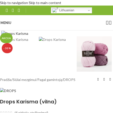
Skip to navigation
Skip to main content
Lithuanian
MENIU
Spustelėkite, norėdami padidinti
AKCIJA
- 30 %
Pradžia
/
Siūlai mezgimui
/
Pagal gamintoją
/
DROPS
Drops Karisma (vilna)
(
4
pirkėjų atsiliepimai)