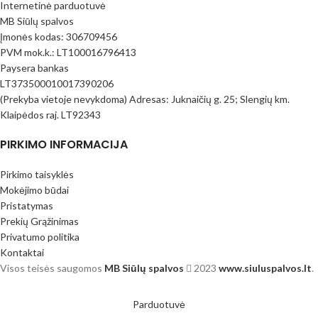
Internetinė parduotuvė
MB Siūlų spalvos
Įmonės kodas: 306709456
PVM mok.k.: LT100016796413
Paysera bankas
LT373500010017390206
(Prekyba vietoje nevykdoma) Adresas: Juknaičių g. 25; Slengių km.
Klaipėdos raj. LT92343
PIRKIMO INFORMACIJA
Pirkimo taisyklės
Mokėjimo būdai
Pristatymas
Prekių Grąžinimas
Privatumo politika
Kontaktai
Visos teisės saugomos
MB Siūlų spalvos
2023
www.siuluspalvos.lt
.
Parduotuvė