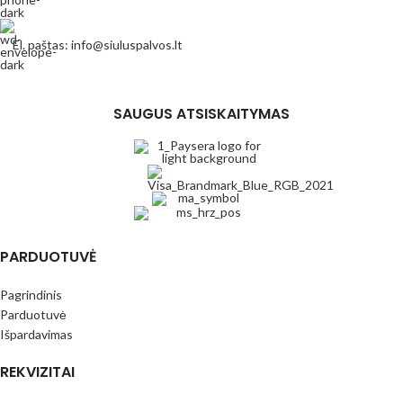
El. paštas: info@siuluspalvos.lt
SAUGUS ATSISKAITYMAS
PARDUOTUVĖ
Pagrindinis
Parduotuvė
Išpardavimas
REKVIZITAI