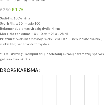
€
1.75
€
2.50
Sudėtis
: 100% vilna
Svoris/ilgis
: 50g = apie 100 m
Rekomenduojamas virbalų dydis
: 4 mm
Mezginio tankumas
: 10 x 10 cm = 21 a x 28 eil.
Priežiūra
: Skalbimas mašinoje švelniu ciklu 40°C ; nenudokite skalbinių
minkštiklio; nedžiovinti džiovyklėje
!!!
Dėl skirtingų kompiuterių ir telefonų ekranų parametrų spalvos
gali šiek tiek skirtis.
DROPS KARISMA