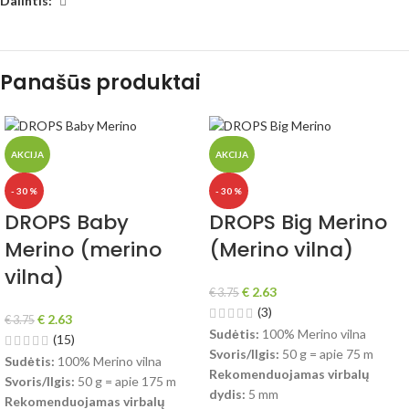
Dalintis:
Panašūs produktai
AKCIJA
AKCIJA
- 30 %
- 30 %
DROPS Baby
DROPS Big Merino
Merino (merino
(Merino vilna)
vilna)
€
2.63
€
3.75
(3)
€
2.63
€
3.75
Sudėtis:
100% Merino vilna
(15)
Svoris/Ilgis:
50 g = apie 75 m
Sudėtis:
100% Merino vilna
Rekomenduojamas virbalų
Svoris/Ilgis:
50 g = apie 175 m
dydis:
5 mm
Rekomenduojamas virbalų