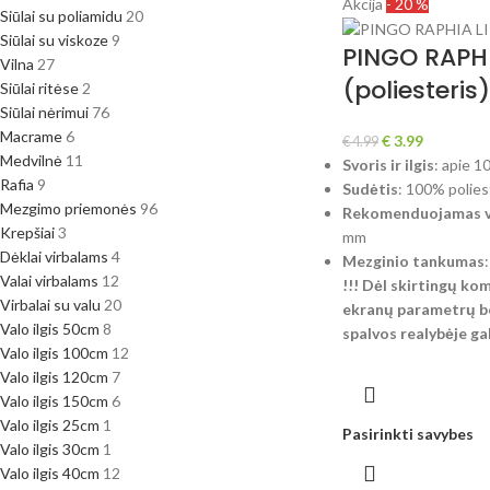
Akcija
- 20 %
Siūlai su poliamidu
20
Siūlai su viskoze
9
PINGO RAPHI
Vilna
27
(poliesteris)
Siūlai ritėse
2
Siūlai nėrimui
76
Macrame
6
€
3.99
€
4.99
Medvilnė
11
Svoris ir ilgis
: apie 1
Rafia
9
Sudėtis
: 100% polies
Mezgimo priemonės
96
Rekomenduojamas vi
Krepšiai
3
mm
Dėklai virbalams
4
Mezginio tankumas
Valai virbalams
12
!!! Dėl skirtingų ko
Virbalai su valu
20
ekranų parametrų be
Valo ilgis 50cm
8
spalvos realybėje gali
Valo ilgis 100cm
12
Valo ilgis 120cm
7
Valo ilgis 150cm
6
Valo ilgis 25cm
1
Pasirinkti savybes
Valo ilgis 30cm
1
Valo ilgis 40cm
12