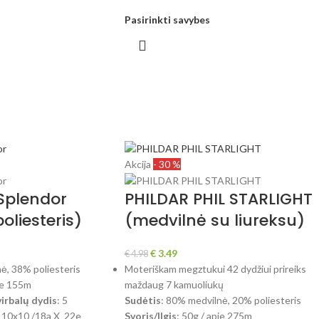
Pasirinkti savybes
Akcija
- 30 %
 Splendor
PHILDAR PHIL STARLIGHT
oliesteris)
(medvilnė su liureksu)
€
3.49
€
4.98
ė, 38% poliesteris
Moteriškam megztukui 42 dydžiui prireiks
pie 155m
maždaug 7 kamuoliukų
rbalų dydis
: 5
Sudėtis
: 80% medvilnė, 20% poliesteris
: 10x10 /18a X 22e
Svoris/Ilgis
: 50g / apie 275m