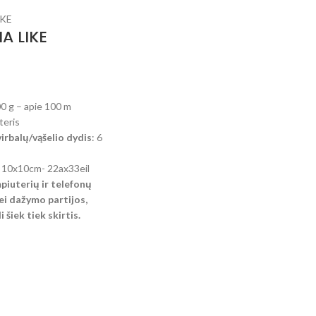
A LIKE
00 g – apie 100 m
teris
rbalų/vąšelio dydis
: 6
: 10x10cm- 22ax33eil
mpiuterių ir telefonų
i dažymo partijos,
 šiek tiek skirtis.