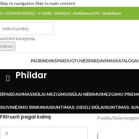
Skip to navigation
Skip to main content
el.: +370 678 25550 | I - V 10:00 - 18:00 | VI - Nedirbame | VII - Nedirbame
asirinkti kategoriją
Ieškoti
eškoti kategorijų
PAGRINDINIS
PARDUOTUVĖ
IŠPARDAVIMAS
KATALOGAI
Phildar
IŠPARDAVIMAS
SIŪLAI MEZGIMUI
SIŪLAI NĖRIMUI
MEZGIMO PRIEM
SIUVINĖJIMO RINKINIAI
SIUNTIMAS: DIDELI SIŪLAI
SIUNTIMAS: SUN
Filtruoti pagal kainą
Pradžia
/
Siūlai mezgim