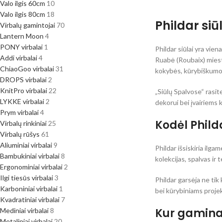
Valo ilgis 60cm
10
Valo ilgis 80cm
18
Phildar si
Virbalų gamintojai
70
Lantern Moon
4
PONY virbalai
1
Phildar siūlai yra vie
Addi virbalai
4
Ruabė (Roubaix) miest
ChiaoGoo virbalai
31
kokybės, kūrybiškumo 
DROPS virbalai
2
KnitPro virbalai
22
„Siūlų Spalvose“ rasit
LYKKE virbalai
2
dekorui bei įvairiems
Prym virbalai
4
Kodėl Philda
Virbalų rinkiniai
25
Virbalų rūšys
61
Aliuminiai virbalai
9
Phildar išsiskiria ilga
Bambukiniai virbalai
8
kolekcijas, spalvas ir
Ergonominiai virbalai
2
Ilgi tiesūs virbalai
3
Phildar garsėja ne ti
Karboniniai virbalai
1
bei kūrybiniams projekt
Kvadratiniai virbalai
7
Kur gaminam
Mediniai virbalai
8
Metaliniai virbalai
20