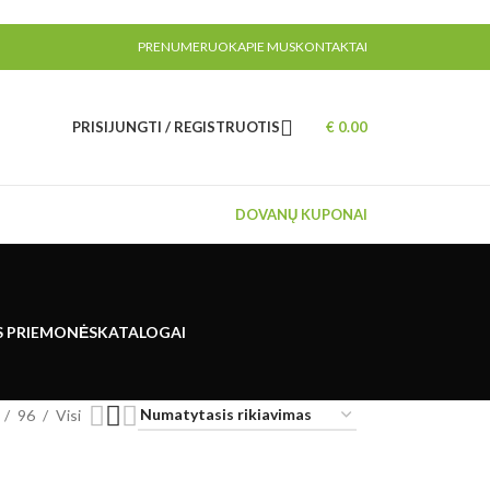
PRENUMERUOK
APIE MUS
KONTAKTAI
PRISIJUNGTI / REGISTRUOTIS
€
0.00
DOVANŲ KUPONAI
S PRIEMONĖS
KATALOGAI
96
Visi