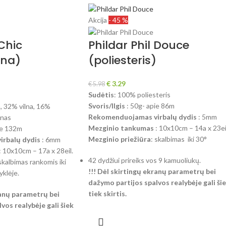
Akcija
- 45 %
 Chic
Phildar Phil Douce
lna)
(poliesteris)
€
3.29
€
5.98
Sudėtis
: 100% poliesteris
Svoris/Ilgis
: 50g- apie 86m
, 32% vilna, 16%
Rekomenduojamas virbalų dydis
: 5mm
anas
Mezginio tankumas
: 10x10cm – 14a x 23ei
ie 132m
Mezginio priežiūra
: skalbimas iki 30°
rbalų dydis
: 6mm
: 10x10cm – 17a x 28eil.
42 dydžiui prireiks vos 9 kamuoliukų.
 skalbimas rankomis iki
!!! Dėl skirtingų ekranų parametrų bei
yklėje.
dažymo partijos spalvos realybėje gali ši
tiek skirtis.
ranų parametrų bei
vos realybėje gali šiek