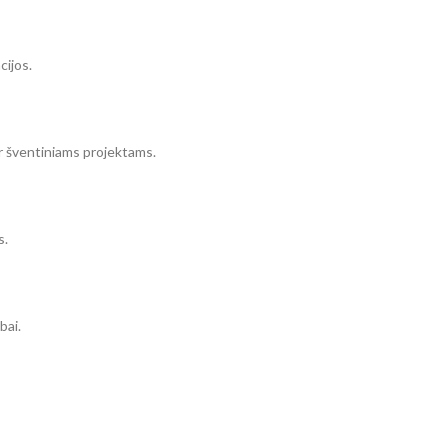
cijos.
ir šventiniams projektams.
s.
bai.