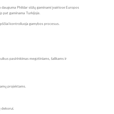
en dauguma Phildar siūlų gaminami įvairiose Europos
taip pat gaminama Turkijoje.
uopščiai kontroliuoja gamybos procesus.
uikus pasirinkimas megztiniams, šalikams ir
 namų projektams.
ų dekorui.