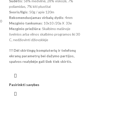
Sudėtis
: 58% medvilnė, 28% viskozė, 7%
poliamidas, 7% kiti pluoštai
Svoris/Ilgis
: 50g / apie 120m
Rekomenduojamas virbalų dydis
: 4mm
30
Mezginio tankumas
: 10x10 /20a X 33e
Mezginio priežiūra
: Skalbimo mašinoje
švelnios arba vilnos skalbimo programos iki 30
C, nedžiovinti džiovyklėje
!!! Dėl skirtingų kompiuterių ir telefonų
ekranų parametrų bei dažymo partijos,
spalvos realybėje gali šiek tiek skirtis.
Pasirinkti savybes