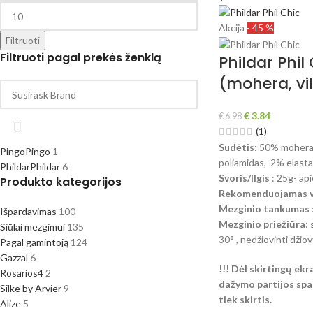
Akcija
- 45 %
Filtruoti
Filtruoti pagal prekės ženklą
Phildar Phil
(mohera, vi
€
3.84
€
6.98
(1)
Sudėtis
: 50% mohera
Pingo
Pingo
1
poliamidas, 2% elast
Phildar
Phildar
6
Svoris/Ilgis
: 25g- ap
Produkto kategorijos
Rekomenduojamas vi
Mezginio tankumas
Išpardavimas
100
Mezginio priežiūra
:
Siūlai mezgimui
135
30° , nedžiovinti džiov
Pagal gamintoją
124
Gazzal
6
!!! Dėl skirtingų ek
Rosarios4
2
dažymo partijos spal
Silke by Arvier
9
tiek skirtis.
Alize
5