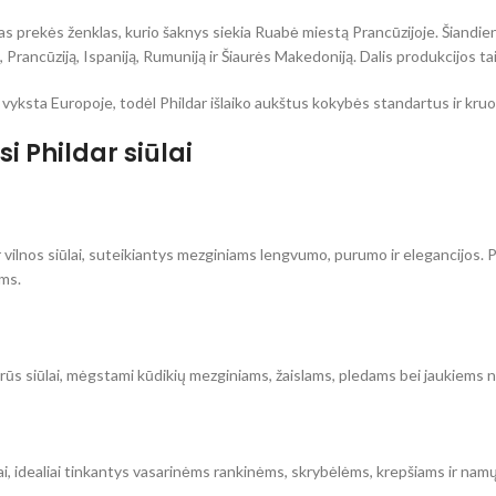
kas prekės ženklas, kurio šaknys siekia Ruabė miestą Prancūzijoje. Šiandi
ją, Prancūziją, Ispaniją, Rumuniją ir Šiaurės Makedoniją. Dalis produkcijos 
s vyksta Europoje, todėl Phildar išlaiko aukštus kokybės standartus ir kr
i Phildar siūlai
vilnos siūlai, suteikiantys mezginiams lengvumo, purumo ir elegancijos. P
ms.
purūs siūlai, mėgstami kūdikių mezginiams, žaislams, pledams bei jaukiems
lai, idealiai tinkantys vasarinėms rankinėms, skrybėlėms, krepšiams ir nam