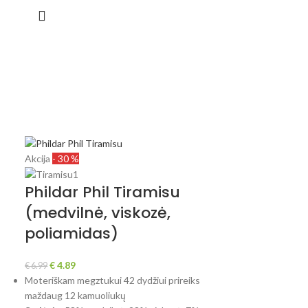
Akcija
- 30 %
Phildar Phil Tiramisu
(medvilnė, viskozė,
poliamidas)
€
4.89
€
6.99
Moteriškam megztukui 42 dydžiui prireiks
maždaug 12 kamuoliukų