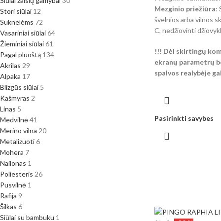
Siūlai žaislų gamybai
30
Mezginio priežiūra
:
Stori siūlai
12
švelnios arba vilnos s
Suknelėms
72
C, nedžiovinti džiovyk
Vasariniai siūlai
64
Žieminiai siūlai
61
!!! Dėl skirtingų ko
Pagal pluoštą
134
ekranų parametrų be
Akrilas
29
spalvos realybėje gali
Alpaka
17
Blizgūs siūlai
5
Kašmyras
2
Linas
5
Pasirinkti savybes
Medvilnė
41
Merino vilna
20
Metalizuoti
6
Mohera
7
Nailonas
1
Poliesteris
26
Pusvilnė
1
Rafija
9
Šilkas
6
Siūlai su bambuku
1