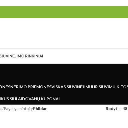
SIUVINĖJIMO RINKINIAI
ONĖS
NĖRIMO PRIEMONĖS
VISKAS SIUVINĖJIMUI IR SIUVIMUI
KITO
KŪS SIŪLAI
DOVANŲ KUPONAI
ui
/
Pagal gamintoją
/
Phildar
Rodyti
48