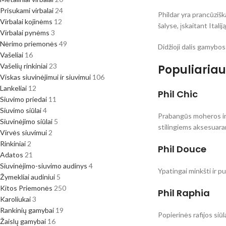
Prisukami virbalai
24
Phildar yra prancūziš
Virbalai kojinėms
12
šalyse, įskaitant Itali
Virbalai pynėms
3
Nėrimo priemonės
49
Didžioji dalis gamybo
Vašeliai
16
Vašelių rinkiniai
23
Populiariaus
Viskas siuvinėjimui ir siuvimui
106
Lankeliai
12
Phil Chic
Siuvimo priedai
11
Siuvimo siūlai
4
Prabangūs moheros ir 
Siuvinėjimo siūlai
5
stilingiems aksesuara
Virvės siuvimui
2
Rinkiniai
2
Phil Douce
Adatos
21
Siuvinėjimo-siuvimo audinys
4
Ypatingai minkšti ir 
Žymekliai audiniui
5
Kitos Priemonės
250
Phil Raphia
Karoliukai
3
Rankinių gamybai
19
Popierinės rafijos siū
Žaislų gamybai
16