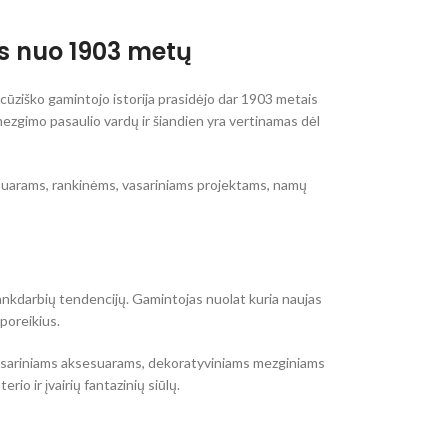
os nuo 1903 metų
ncūziško gamintojo istorija prasidėjo dar 1903 metais
ezgimo pasaulio vardų ir šiandien yra vertinamas dėl
ksesuarams, rankinėms, vasariniams projektams, namų
ių rankdarbių tendencijų. Gamintojas nuolat kuria naujas
 poreikius.
, vasariniams aksesuarams, dekoratyviniams mezginiams
io ir įvairių fantazinių siūlų.