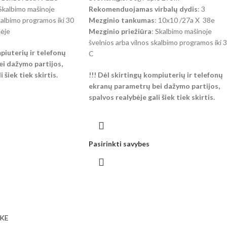
 Skalbimo mašinoje
Rekomenduojamas virbalų dydis
: 3
kalbimo programos iki 30
Mezginio tankumas
: 10x10 /27a X 38e
lėje
Mezginio priežiūra
: Skalbimo mašinoje
švelnios arba vilnos skalbimo programos iki 
mpiuterių ir telefonų
C
i dažymo partijos,
 šiek tiek skirtis.
!!! Dėl skirtingų kompiuterių ir telefonų
ekranų parametrų bei dažymo partijos,
spalvos realybėje gali šiek tiek skirtis.
Pasirinkti savybes