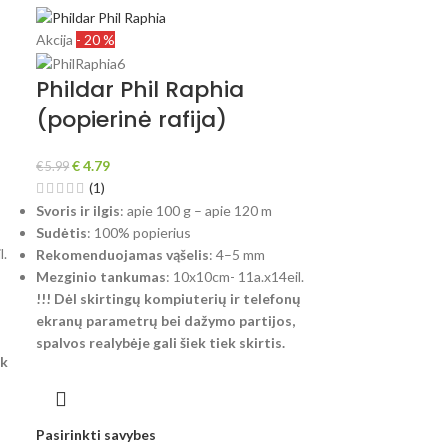
Akcija
- 20 %
Phildar Phil Raphia
(popierinė rafija)
€
4.79
€
5.99
(1)
Svoris ir ilgis
: apie 100 g – apie 120 m
Sudėtis
: 100% popierius
l.
Rekomenduojamas vąšelis
: 4–5 mm
Mezginio tankumas
: 10x10cm- 11a.x14eil.
!!! Dėl skirtingų kompiuterių ir telefonų
ekranų parametrų bei dažymo partijos,
spalvos realybėje gali šiek tiek skirtis.
ek
Pasirinkti savybes