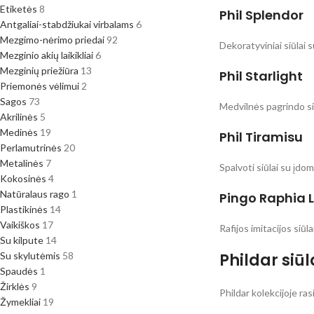
Etiketės
8
Phil Splendor
Antgaliai-stabdžiukai virbalams
6
Mezgimo-nėrimo priedai
92
Dekoratyviniai siūlai 
Mezginio akių laikikliai
6
Mezginių priežiūra
13
Phil Starlight
Priemonės vėlimui
2
Sagos
73
Medvilnės pagrindo siū
Akrilinės
5
Medinės
19
Phil Tiramisu
Perlamutrinės
20
Metalinės
7
Spalvoti siūlai su įdo
Kokosinės
4
Natūralaus rago
1
Pingo Raphia L
Plastikinės
14
Vaikiškos
17
Rafijos imitacijos siūl
Su kilpute
14
Su skylutėmis
58
Phildar siū
Spaudės
1
Žirklės
9
Phildar kolekcijoje ra
Žymekliai
19