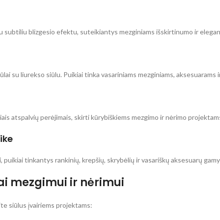
su subtiliu blizgesio efektu, suteikiantys mezginiams išskirtinumo ir elegan
lai su liurekso siūlu. Puikiai tinka vasariniams mezginiams, aksesuarams 
miais atspalvių perėjimais, skirti kūrybiškiems mezgimo ir nėrimo projektam
ike
ai, puikiai tinkantys rankinių, krepšių, skrybėlių ir vasariškų aksesuarų gamy
lai mezgimui ir nėrimui
site siūlus įvairiems projektams: