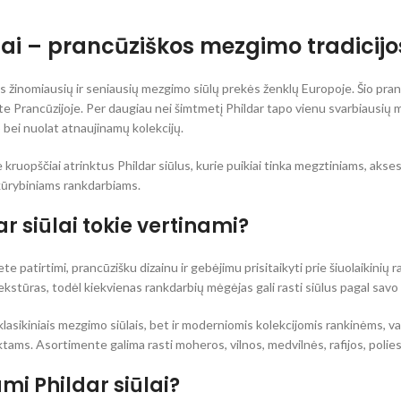
ūlai – prancūziškos mezgimo tradicij
nas žinomiausių ir seniausių mezgimo siūlų prekės ženklų Europoje. Šio pra
e Prancūzijoje. Per daugiau nei šimtmetį Phildar tapo vienu svarbiausių m
bei nuolat atnaujinamų kolekcijų.
e kruopščiai atrinktus Phildar siūlus, kurie puikiai tinka megztiniams, a
 kūrybiniams rankdarbiams.
r siūlai tokie vertinami?
mete patirtimi, prancūzišku dizainu ir gebėjimu prisitaikyti prie šiuolaikin
 tekstūras, todėl kiekvienas rankdarbių mėgėjas gali rasti siūlus pagal savo
k klasikiniais mezgimo siūlais, bet ir moderniomis kolekcijomis rankinėms
ams. Asortimente galima rasti moheros, vilnos, medvilnės, rafijos, poliester
i Phildar siūlai?