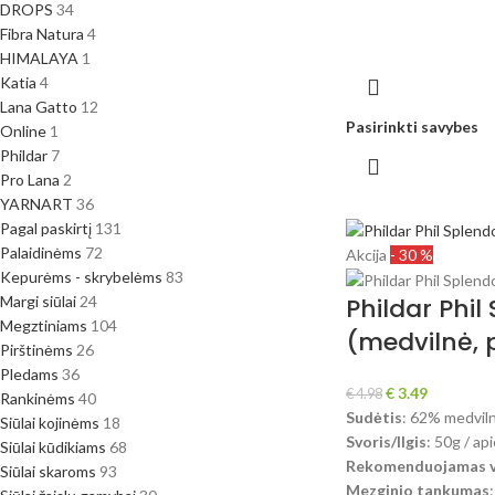
DROPS
34
Fibra Natura
4
HIMALAYA
1
Katia
4
Lana Gatto
12
Pasirinkti savybes
Online
1
Phildar
7
Pro Lana
2
YARNART
36
Pagal paskirtį
131
Palaidinėms
72
Akcija
- 30 %
Kepurėms - skrybelėms
83
Margi siūlai
24
Phildar Phil
Megztiniams
104
(medvilnė, p
Pirštinėms
26
Pledams
36
€
3.49
€
4.98
Rankinėms
40
Sudėtis
: 62% medviln
Siūlai kojinėms
18
Svoris/Ilgis
: 50g / a
Siūlai kūdikiams
68
Rekomenduojamas vi
Siūlai skaroms
93
Mezginio tankumas