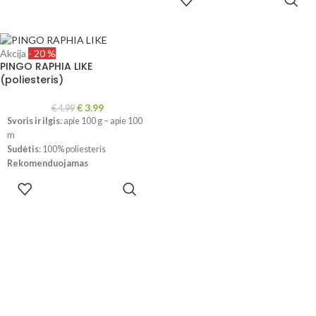
Mezginio tankumas
: 10x10cm-
telefonų parametrų, spalvos
SAVYBES
11a.x14eil.
realybėje gali šiek tiek skirtis.
!!! Dėl skirtingų kompiuterių ir
telefonų ekranų parametrų bei
Akcija
- 20 %
dažymo partijos, spalvos
PINGO RAPHIA LIKE
realybėje gali šiek tiek skirtis.
(poliesteris)
€
3.99
€
4.99
Svoris ir ilgis
: apie 100 g – apie 100
m
Sudėtis
: 100% poliesteris
Rekomenduojamas
virbalų/vąšelio dydis
: 6 mm
PASIRINKTI
Mezginio tankumas
: 10x10cm-
SAVYBES
22ax33eil
!!! Dėl skirtingų kompiuterių ir
telefonų ekranų parametrų bei
dažymo partijos, spalvos
realybėje gali šiek tiek skirtis.