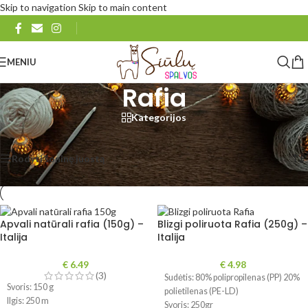
Skip to navigation
Skip to main content
MENIU
Rafia
Kategorijos
Pradžia
/
Siūlai nėrimui
/
Rafia
Rodomi visi rezultatai: 9
Rodyti šoninę juostą
Rodyti
48
96
Visi
Apvali natūrali rafia (150g) –
Blizgi poliruota Rafia (250g) –
Italija
Italija
€
6.49
€
4.98
(3)
Sudėtis: 80% polipropilenas (PP) 20%
Svoris: 150 g
polietilenas (PE-LD)
Ilgis: 250 m
Svoris: 250gr