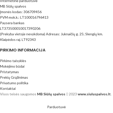
Internetinė parduotuvė
MB Siūlų spalvos
Įmonės kodas: 306709456
PVM mok.k.: LT100016796413
Paysera bankas
LT373500010017390206
(Prekyba vietoje nevykdoma) Adresas: Juknaičių g. 25; Slengių km.
Klaipėdos raj. LT92343
PIRKIMO INFORMACIJA
Pirkimo taisyklės
Mokėjimo būdai
Pristatymas
Prekių Grąžinimas
Privatumo politika
Kontaktai
Visos teisės saugomos
MB Siūlų spalvos
2023
www.siuluspalvos.lt
.
Parduotuvė