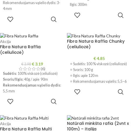
Rekomenduojamas vąšelio dydis: 3-
Ilgis: 300m
4 mm
Rekomenduojamas vąšelio dydis: 4-
PASIRINKTI
Sudėtis: 100% celiuliozė.
5mm
PASIRINKTI
SAVYBES
Gamintojas: Italija
SAVYBES
Pagaminta: Italijoje
!
Dėl skirtingų kompiuterių ir
!
Dėl skirtingų kompiuterių ir
telefonų parametrų, spalvos
telefonų parametrų, spalvos
realybėje gali šiek tiek skirtis.
realybėje gali šiek tiek skirtis.
Fibra Natura Raffia Chunky
Akcija
Fibra Natura Raffia
(celiuliozė)
(celiuliozė)
€
4.85
€
3.19
⭐ Sudėtis: 100 % viskozė (celiuliozė)
€
3.98
(6)
⭐ Svoris: 100 g
Sudėtis
: 100% viskozė (celiuliozė)
⭐ Ilgis: apie 120 m
Svoris/Ilgis
: 40g / apie 90m
⭐ Rekomenduojamas vąšelis: 5,5–6
Rekomenduojamas vąšelio dydis
:
mm
PASIRINKTI
5,5 mm
⭐ Lengvi ir formą išlaikantys
SAVYBES
gaminiai
PASIRINKTI
!
Dėl skirtingų kompiuterių ir
SAVYBES
⭐ Tinka krepšiams, skrybėlėms ir
telefonų parametrų, spalvos
aksesuarams
realybėje gali šiek tiek skirtis.
!
Dėl skirtingų kompiuterių ir
Natūrali minkšta rafia (2vnt x
Akcija
telefonų parametrų, spalvos
Fibra Natura Raffia Multi
100m) – Italija