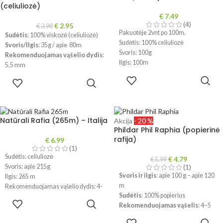
realybėje gali šiek tiek skirtis.
(celiuliozė)
€
7.49
(4)
€
2.95
€
3.98
Pakuotėje 2vnt po 100m.
Sudėtis
: 100% viskozė (celiuliozė)
Sudėtis: 100% celiuliozė
Svoris/Ilgis
: 35g / apie 80m
Svoris: 100g
Rekomenduojamas vąšelio dydis
:
Ilgis: 100m
5,5 mm
Rekomenduojamas vąšelio dydis: 4-
PASIRINKTI
PASIRINKTI
!
Dėl skirtingų kompiuterių ir
5mm
SAVYBES
SAVYBES
telefonų parametrų, spalvos
Gamintojas: Italija
realybėje gali šiek tiek skirtis.
!
Dėl skirtingų kompiuterių ir
telefonų parametrų, spalvos
Natūrali Rafia (265m) – Italija
Akcija
- 20 %
realybėje gali šiek tiek skirtis.
Phildar Phil Raphia (popierinė
rafija)
€
6.99
(1)
Sudėtis: celiuliozė
€
4.79
€
5.99
Svoris: apie 215g
(1)
Svoris ir ilgis
: apie 100 g – apie 120
Ilgis: 265 m
m
Rekomenduojamas vąšelio dydis: 4-
Sudėtis
: 100% popierius
5mm
PASIRINKTI
Rekomenduojamas vąšelis
: 4–5
Gamintojas: Italija
SAVYBES
mm
!
Dėl skirtingų kompiuterių ir
PASIRINKTI