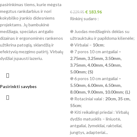
pasirinkimas tiems, kurie mėgsta
megztus rankdarbius ir nori
€
183.96
€
229.95
kokybiško įrankio didesniems
Rinkinį sudaro :
projektams. Jų bambukinė
medžiaga, specialus antgalio
֍ Juodas medžiaginis dėklas su
dizainas ir ergonominės rankenos
užtrauktuku ir papildoma kišenėle;
užtikrina patogią, sklandžią ir
֍ Virbalai –
10cm
;
efektyvią mezgimo patirtį. Virbalų
֍ 7 poros 10 cm antgaliai
–
dydžiai įspausti lazeriu.
2.75mm, 3.25mm, 3.50mm,
3.75mm, 4.00mm, 4.50mm,
5.00mm; (S)
֍ 6 poros 10 cm antgaliai
–
5.50mm, 6.00mm, 6.50mm,
Pasirinkti savybes
8.00mm, 9.00mm, 10.00mm; (L)
֍ Rotaciniai valai :
20cm, 35 cm,
55cm
;
֍ Kiti reikalingi priedai : Virbalų
dydžio matuoklis – liniuotė,
antgaliai, žymekliai, rakteliai,
jungtys, adapteriai...