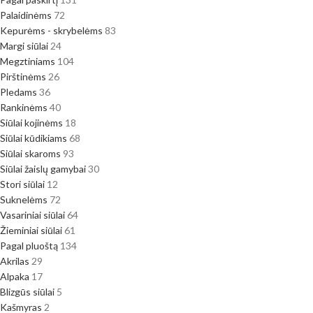
Palaidinėms
72
Kepurėms - skrybelėms
83
Margi siūlai
24
Megztiniams
104
Pirštinėms
26
Pledams
36
Rankinėms
40
Siūlai kojinėms
18
Siūlai kūdikiams
68
Siūlai skaroms
93
Siūlai žaislų gamybai
30
Stori siūlai
12
Suknelėms
72
Vasariniai siūlai
64
Žieminiai siūlai
61
Pagal pluoštą
134
Akrilas
29
Alpaka
17
Blizgūs siūlai
5
Kašmyras
2