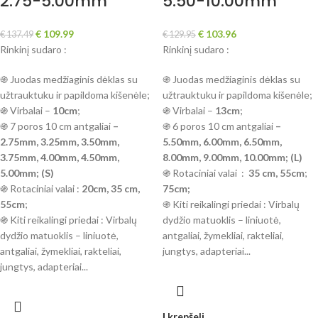
2.75-5.00mm
5.50-10.00mm
€
109.99
€
103.96
€
137.49
€
129.95
Rinkinį sudaro :
Rinkinį sudaro :
֍ Juodas medžiaginis dėklas su
֍ Juodas medžiaginis dėklas su
užtrauktuku ir papildoma kišenėle;
užtrauktuku ir papildoma kišenėle;
֍ Virbalai –
10cm
;
֍ Virbalai –
13cm
;
֍ 7 poros 10 cm antgaliai
–
֍ 6 poros 10 cm antgaliai
–
2.75mm, 3.25mm, 3.50mm,
5.50mm, 6.00mm, 6.50mm,
3.75mm, 4.00mm, 4.50mm,
8.00mm, 9.00mm, 10.00mm; (L)
5.00mm; (S)
֍ Rotaciniai valai :
35 cm, 55cm
;
֍ Rotaciniai valai :
20cm, 35 cm,
75cm;
55cm
;
֍ Kiti reikalingi priedai : Virbalų
֍ Kiti reikalingi priedai : Virbalų
dydžio matuoklis – liniuotė,
dydžio matuoklis – liniuotė,
antgaliai, žymekliai, rakteliai,
antgaliai, žymekliai, rakteliai,
jungtys, adapteriai...
jungtys, adapteriai...
Į krepšelį