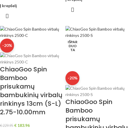
Į krepšelį
IŠPAR
-20%
DUO
TA
ChiaoGoo Spin
Bamboo
-20%
prisukamų
bambukinių virbalų
ChiaoGoo Spin
rinkinys 13cm (S-L)
Bamboo
2.75-10.00mm
prisukamų
€
183.96
bambukinių virbalų
€
229.95