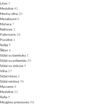
Linas
5
Medvilnė
41
Merino vilna
20
Metalizuoti
6
Mohera
7
Nailonas
1
Poliesteris
26
Pusvilnė
1
Rafija
9
Šilkas
6
Siūlai su bambuku
1
Siūlai su poliamidu
20
Siūlai su viskoze
9
Vilna
27
Siūlai ritėse
2
Siūlai nėrimui
76
Macrame
6
Medvilnė
11
Rafia
9
Mezgimo priemonės
96