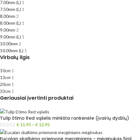
7.00mm (L)
1
7.50mm (L)
1
8.00mm
2
8.00mm (L)
1
9.00mm
2
9.00mm (L)
1
10.00mm
2
10.00mm (L)
1
Virbalų ilgis
10cm
1
13cm
1
20cm
1
33cm
1
Geriausiai įvertinti produktai
Tulip Etimo Red vąšelis minkšta rankenėle (įvairių dydžių)
€
11.95
–
€
12.95
Eucalan skalbimo priemonė mezginiams - mėginukas 5ml