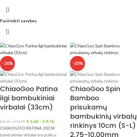
Pasirinkti savybes
-20%
-20%
ChiaoGoo Patina
ChiaoGoo Spin
ilgi bambukiniai
Bamboo
virbalai (33cm)
prisukamų
bambukinių virbalų
€
6.68
–
€
8.76
€
8.35
–
€
10.95
rinkinys 10cm (S-L)
CHIAOGOO PATINA 33CM
2.75-10.00mm
bambukiniai virbalai yra puikus