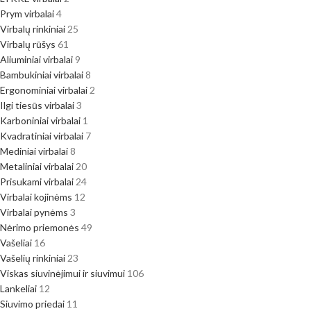
Prym virbalai
4
Virbalų rinkiniai
25
Virbalų rūšys
61
Aliuminiai virbalai
9
Bambukiniai virbalai
8
Ergonominiai virbalai
2
Ilgi tiesūs virbalai
3
Karboniniai virbalai
1
Kvadratiniai virbalai
7
Mediniai virbalai
8
Metaliniai virbalai
20
Prisukami virbalai
24
Virbalai kojinėms
12
Virbalai pynėms
3
Nėrimo priemonės
49
Vašeliai
16
Vašelių rinkiniai
23
Viskas siuvinėjimui ir siuvimui
106
Lankeliai
12
Siuvimo priedai
11