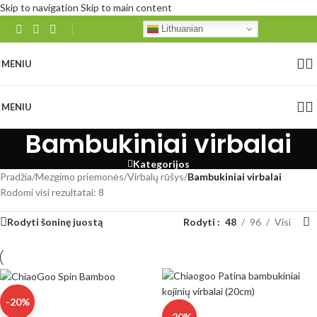
Skip to navigation
Skip to main content
Lithuanian
MENIU
MENIU
Bambukiniai virbalai
Kategorijos
Pradžia
/
Mezgimo priemonės
/
Virbalų rūšys
/
Bambukiniai virbalai
Rodomi visi rezultatai: 8
Rodyti šoninę juostą
Rodyti
48
96
Visi
-20%
-20%