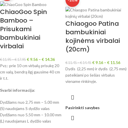
ChiaoGoo Spin
Bamboo –
Chiaogoo Patina
Prisukami
bambukiniai
bambukiniai
kojinėms virbalai
virbalai
(20cm)
€
9.56
–
€
14.36
€
11.95
–
€
17.95
€
9.16
–
€
11.56
€
11.45
–
€
14.45
Pvz.: prie 10 cm virbalų prisukę 20
Dydis (2,25 mm) ir dydis (2,75 mm)
cm valą, bendrą ilgį gausime 40 cm
pateikiami po šešias virbalus
ir t.t.
viename rinkinyje.
Svarbi informacija:
Dydžiams nuo 2,75 mm – 5.00 mm
Pasirinkti savybes
(S) naudojams S dydžio valas
Dydžiams nuo 5.50 mm – 10.00 mm
(L) naudojamas L dydžio valas