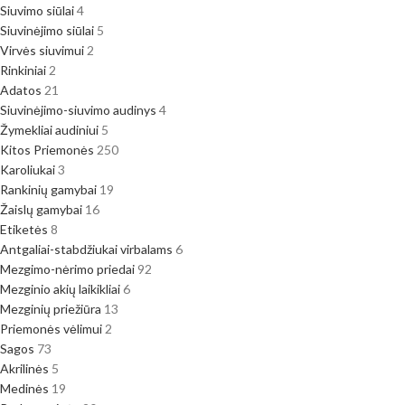
Siuvimo siūlai
4
Siuvinėjimo siūlai
5
Virvės siuvimui
2
Rinkiniai
2
Adatos
21
Siuvinėjimo-siuvimo audinys
4
Žymekliai audiniui
5
Kitos Priemonės
250
Karoliukai
3
Rankinių gamybai
19
Žaislų gamybai
16
Etiketės
8
Antgaliai-stabdžiukai virbalams
6
Mezgimo-nėrimo priedai
92
Mezginio akių laikikliai
6
Mezginių priežiūra
13
Priemonės vėlimui
2
Sagos
73
Akrilinės
5
Medinės
19