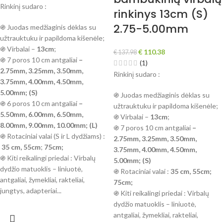
Rinkinį sudaro :
rinkinys 13cm (S)
2.75-5.00mm
֍ Juodas medžiaginis dėklas su
užtrauktuku ir papildoma kišenėle;
֍ Virbalai –
13cm
;
€
110.38
€
137.98
֍ 7 poros 10 cm antgaliai
–
(1)
2.75mm, 3.25mm, 3.50mm,
Rinkinį sudaro :
3.75mm, 4.00mm, 4.50mm,
5.00mm; (S)
֍ Juodas medžiaginis dėklas su
֍ 6 poros 10 cm antgaliai
–
užtrauktuku ir papildoma kišenėle;
5.50mm, 6.00mm, 6.50mm,
֍ Virbalai –
13cm
;
8.00mm, 9.00mm, 10.00mm; (L)
֍ 7 poros 10 cm antgaliai
–
֍ Rotaciniai valai (S ir L dydžiams) :
2.75mm, 3.25mm, 3.50mm,
35 cm, 55cm
;
75cm;
3.75mm, 4.00mm, 4.50mm,
֍ Kiti reikalingi priedai : Virbalų
5.00mm; (S)
dydžio matuoklis – liniuotė,
֍ Rotaciniai valai :
35 cm, 55cm;
antgaliai, žymekliai, rakteliai,
75cm;
jungtys, adapteriai...
֍ Kiti reikalingi priedai : Virbalų
dydžio matuoklis – liniuotė,
antgaliai, žymekliai, rakteliai,