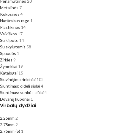
Perlamutrinės
20
Metalinės
7
Kokosinės
4
Natūralaus rago
1
Plastikinės
14
Vaikiškos
17
Su kilpute
14
Su skylutėmis
58
Spaudės
1
Žirklės
9
Žymekliai
19
Katalogai
15
Siuvinėjimo rinkiniai
102
Siuntimas: dideli siūlai
4
Siuntimas: sunkūs siūlai
4
Dovanų kuponai
1
Virbalų dydžiai
2.25mm
2
2.75mm
2
2.75mm (S)
1