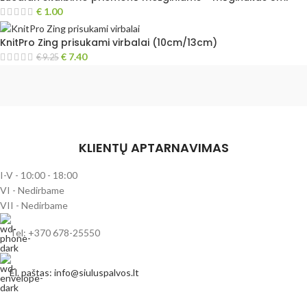
€
1.00
KnitPro Zing prisukami virbalai (10cm/13cm)
€
7.40
€
9.25
KLIENTŲ APTARNAVIMAS
I-V - 10:00 - 18:00
VI - Nedirbame
VII - Nedirbame
Tel: +370 678-25550
El. paštas: info@siuluspalvos.lt