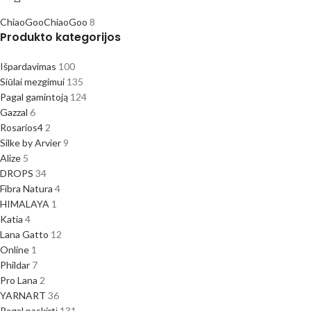
ChiaoGoo
ChiaoGoo
8
Produkto kategorijos
Išpardavimas
100
Siūlai mezgimui
135
Pagal gamintoją
124
Gazzal
6
Rosarios4
2
Silke by Arvier
9
Alize
5
DROPS
34
Fibra Natura
4
HIMALAYA
1
Katia
4
Lana Gatto
12
Online
1
Phildar
7
Pro Lana
2
YARNART
36
Pagal paskirtį
131