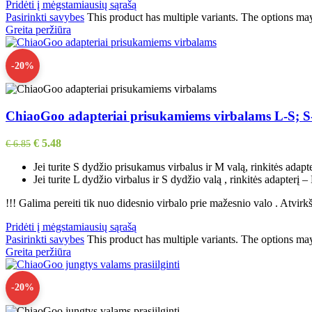
Pridėti į mėgstamiausių sąrašą
Pasirinkti savybes
This product has multiple variants. The options ma
Greita peržiūra
-20%
ChiaoGoo adapteriai prisukamiems virbalams L-S; 
€
5.48
€
6.85
Jei turite S dydžio prisukamus virbalus ir M valą, rinkitės adap
Jei turite L dydžio virbalus ir S dydžio valą , rinkitės adapterį –
!!! Galima pereiti tik nuo didesnio virbalo prie mažesnio valo . Atvirkšt
Pridėti į mėgstamiausių sąrašą
Pasirinkti savybes
This product has multiple variants. The options ma
Greita peržiūra
-20%