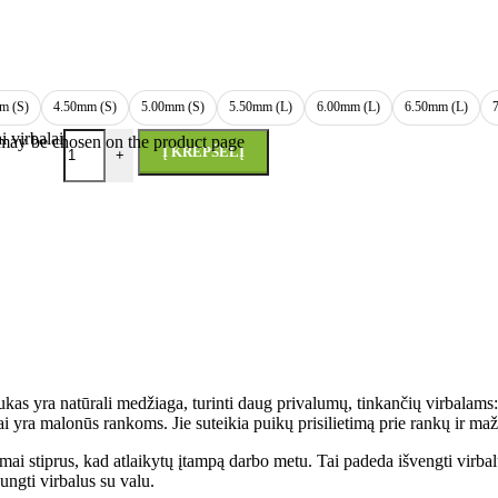
m (S)
4.50mm (S)
5.00mm (S)
5.50mm (L)
6.00mm (L)
6.50mm (L)
 virbalai
s may be chosen on the product page
Į KREPŠELĮ
+
as yra natūrali medžiaga, turinti daug privalumų, tinkančių virbalams:
ai yra malonūs rankoms. Jie suteikia puikų prisilietimą prie rankų ir m
ai stiprus, kad atlaikytų įtampą darbo metu. Tai padeda išvengti virbal
ungti virbalus su valu.