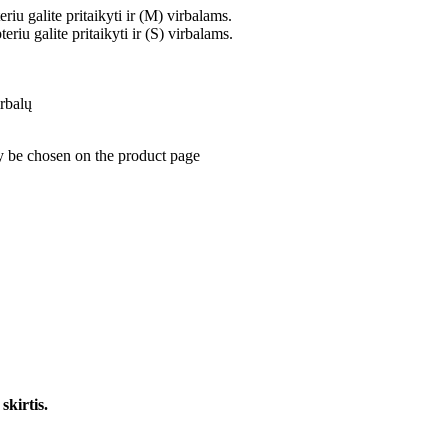
iu galite pritaikyti ir (M) virbalams.
iu galite pritaikyti ir (S) virbalams.
irbalų
y be chosen on the product page
skirtis.