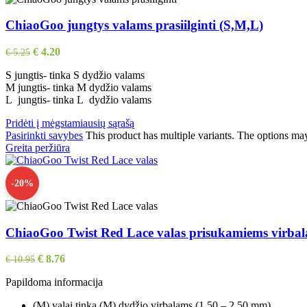
ChiaoGoo jungtys valams prasiilginti (S,M,L)
€
4.20
€
5.25
S jungtis- tinka S dydžio valams
M jungtis- tinka M dydžio valams
L jungtis- tinka L dydžio valams
Pridėti į mėgstamiausių sąrašą
Pasirinkti savybes
This product has multiple variants. The options ma
Greita peržiūra
-20%
ChiaoGoo Twist Red Lace valas prisukamiems virba
€
8.76
€
10.95
Papildoma informacija
(M) valai tinka (M) dydžio virbalams (1.50 – 2.50 mm)