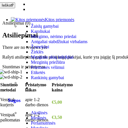
Ieškoti
Kitos priemonės
Atsiliepimai (0)
Žaislų gamybai
Karoliukai
Atsiliepimai
Mezgimo, nėrimo priedai
Antgaliai stabdžiukai virbalams
Žymekliai
There are no reviews yet
Žirklės
Mezginio akių laikikliai
Rašyti atsiliepimą gali tik prisijungę pirkėjai, kurie yra įsigiję šį produ
Mezginių priežiūra
Siuntimas ir pristatymas
Priemonės vėlimui
Etiketės
Rankinių gamybai
Siuntimo
Pristatymo
Pristatymo
metodai
laikas
kaina
Venipak
apie 1-2
Sagos
€5,00
kurjeris
darbo dienos
Akrilinės
Venipak
apie 1-2
€3,50
Medinės
paštomatas
darbo dienos
Perlamutrinės