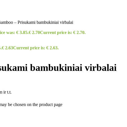
amboo – Prisukami bambukiniai virbalai
ice was: € 3.85.
€
2.70
Current price is: € 2.70.
.
€
2.63
Current price is: € 2.63.
ukami bambukiniai virbalai
ir t.t.
s may be chosen on the product page