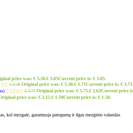
ginal price was: € 5.50.
€
3.85
Current price is: € 3.85.
Original price was: € 5.30.
€
3.71
Current price is: € 3.71
€
5.30
na)
Original price was: € 3.75.
€
2.63
Current price is
€
3.75
Original price was: € 2.15.
€
1.50
Current price is: € 1.50.
nkas, kol mezgate, garantuoja patogumą ir ilgas mezgimo valandas