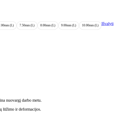
Išvalyti
7.00mm (L)
7.50mm (L)
8.00mm (L)
9.00mm (L)
10.00mm (L)
ažina nuovargį darbo metu.
ų lūžimo ir deformacijos.