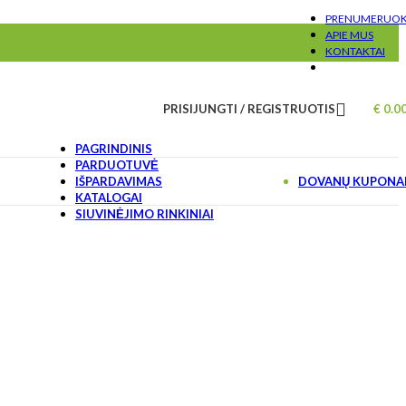
PRENUMERUO
APIE MUS
KONTAKTAI
PRISIJUNGTI / REGISTRUOTIS
€
0.0
PAGRINDINIS
PARDUOTUVĖ
IŠPARDAVIMAS
DOVANŲ KUPONA
KATALOGAI
SIUVINĖJIMO RINKINIAI