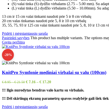
(S) valai tinka (S) dydžio virbalams (2.75 – 5.00 mm). Su adapter
(L) valai tinka (L) dydžio virbalams (5.50 – 10.00mm). Su adapter
13 cm ir 15 cm valai tinkami naudoti prie 5 ir 8 cm virbalų
20 cm valas tinkamas naudoti prie 5, 8 ir 10 cm virbalų
35, 55, 75, 93 ir 125 cm valai tinkami naudoti prie 5, 8, 10 ir 13 cm v
Pridėti į mėgstamiausių sąrašą
Pasirinkti savybes
This product has multiple variants. The options ma
Greita peržiūra
-20%
KnitPro Symfonie mediniai virbalai su valu (100cm)
€
7.16
–
€
17.20
€
8.95
–
€
21.50
!!!
Ilgis nurodytas bendras valo kartu su virbalais.
!!! Dėl skirtingų ekranų parametrų spavos realybėje gali šiek tiek 
Pridėti į mėgstamiausių sąrašą