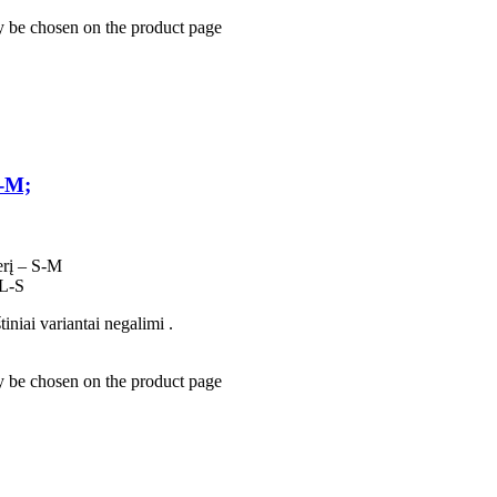
y be chosen on the product page
S-M;
terį – S-M
 L-S
iniai variantai negalimi .
y be chosen on the product page