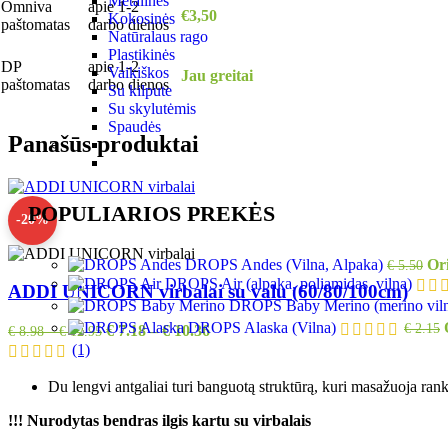
Metalinės
Omniva
apie 1-2
€3,50
Kokosinės
paštomatas
darbo dienos
Natūralaus rago
Plastikinės
DP
apie 1-2
Vaikiškos
Jau greitai
paštomatas
darbo dienos
Su kilpute
Su skylutėmis
Spaudės
Panašūs produktai
POPULIARIOS PREKĖS
-20%
DROPS Andes (Vilna, Alpaka)
Ori
€
5.50
DROPS Air (alpaka, poliamidas, vilna)
ADDI UNICORN virbalai su valu (60/80/100cm)
DROPS Baby Merino (merino vil
DROPS Alaska (Vilna)
€
2.15
€
7.18
–
€
10.36
€
8.98
–
€
12.95
(1)
Du lengvi antgaliai turi banguotą struktūrą, kuri masažuoja ra
!!! Nurodytas bendras ilgis kartu su virbalais