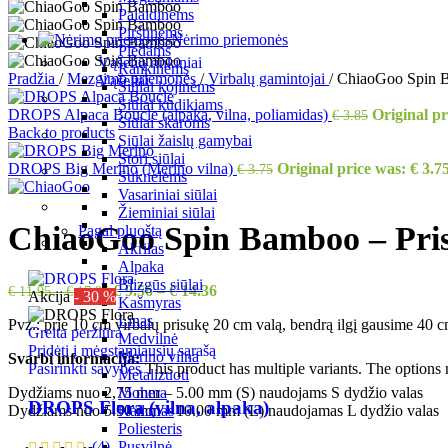
Palaidinėms
Pirštinėms
Nėrimo priemonės
Pledams
Vąšelių rinkiniai
Rankinėms
Pradžia
/
Mezgimo priemonės
/
Virbalų gamintojai
/
ChiaoGoo Spin B
Vąšeliai
Siūlai kojinėms
Siūlai kūdikiams
DROPS Alpaca Boucle (alpaka, vilna, poliamidas)
Original pr
€
3.85
Siūlai skaroms
Back to products
Siūlai žaislų gamybai
Stori siūlai
DROPS Big Merino (Merino vilna)
Original price was: € 3.75
€
3.75
Suknelėms
Vasariniai siūlai
Žieminiai siūlai
ChiaoGoo Spin Bamboo – Pris
Pagal pluoštą
Akrilas
Alpaka
Blizgūs siūlai
€
9.56
–
€
14.36
€
11.95
–
€
17.95
Akcija
- 30 %
Kašmyras
Linas
Pvz.: prie 10 cm virbalų prisukę 20 cm valą, bendrą ilgį gausime 40 cm 
Greita peržiūra
Medvilnė
Pridėti į mėgstamiausių sąrašą
Merino vilna
Svarbi informacija:
Pasirinkti savybes
This product has multiple variants. The option
Metalizuoti
Mohera
Dydžiams nuo 2,75 mm – 5.00 mm (S) naudojams S dydžio valas
DROPS Flora (vilna, alpaka)
Nailonas
Dydžiams nuo 5.50 mm – 10.00 mm (L) naudojamas L dydžio valas
Poliesteris
Pusvilnė
(4)