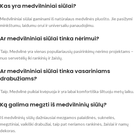
Kas yra medvilniniai siūlai?
Medvilniniai siūlai gaminami iš natūralaus medvilnės pluošto. Jie pasižymi
minkštumu, laidumu orui ir universaliu panaudojimu.
Ar medvilniniai siūlai tinka nėrimui?
Taip. Medvilnė yra vienas populiariausių pasirinkimų nėrimo projektams –
nuo servetėlių iki rankinių ir žaislų.
Ar medvilniniai siūlai tinka vasariniams
drabužiams?
Taip. Medvilnė puikiai kvėpuoja ir yra labai komfortiška šiltuoju metų laiku.
Ką galima megzti iš medvilninių siūlų?
Iš medvilninių siūlų dažniausiai mezgamos palaidinės, suknelės,
megztiniai, vaikiški drabužiai, taip pat neriamos rankinės, žaislai ir namų
dekoras.