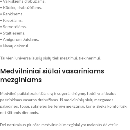
• Vaikiškiems drabužiams.
• Kūdikių drabužėliams.
• Rankinėms.
• Krepšiams.
• Servetėlėms.
• Staltiesėms.
• Amigurumi žaislams.
• Namų dekorui.
Tai vieni universaliausių siūlų tiek mezgimui, tiek nėrimui.
Medvilniniai siūlai vasariniams
mezginiams
Medvilnė puikiai praleidžia orą ir sugeria drėgmę, todėl yra idealus
pasirinkimas vasaros drabužiams. Iš medvilninių siūlų mezgamos
palaidinės, topai, suknelės bei lengvi megztiniai, kurie išlieka komfortiški
net šiltomis dienomis.
Dėl natūralaus pluošto medvilniniai mezginiai yra malonūs dėvėti ir