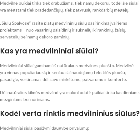
Medvilnė puikiai tinka tiek drabužiams, tiek namų dekorui, todėl šie siūlai
yra mėgstami tiek pradedančiųjų, tiek patyrusių rankdarbių mėgėjų.
„Siūlų Spalvose“ rasite platų medvilninių siūlų pasirinkimą įvairiems
projektams – nuo vasarinių palaidinių ir suknelių iki rankinių, žaislų,
servetėlių bei namų dekoro gaminių.
Kas yra medvilniniai siūlai?
Medvilniniai siūlai gaminami iš natūralaus medvilnės pluošto. Medvilnė
yra vienas populiariausių ir seniausiai naudojamų tekstilės pluoštų
pasaulyje, vertinamas dėl savo minkštumo, patvarumo ir komforto.
Dėl natūralios kilmės medvilnė yra maloni odai ir puikiai tinka kasdieniams
mezginiams bei nėriniams.
Kodėl verta rinktis medvilninius siūlus?
Medvilniniai siūlai pasižymi daugybe privalumų: