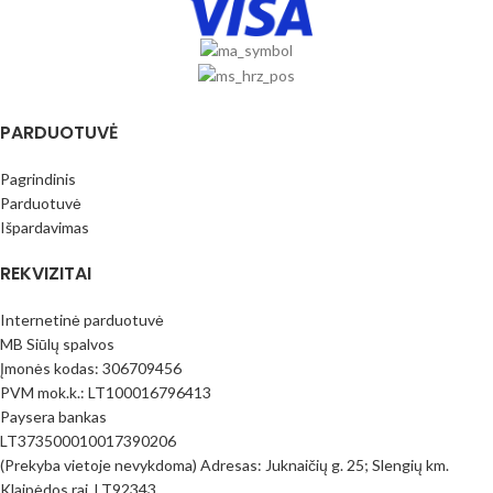
PARDUOTUVĖ
Pagrindinis
Parduotuvė
Išpardavimas
REKVIZITAI
Internetinė parduotuvė
MB Siūlų spalvos
Įmonės kodas: 306709456
PVM mok.k.: LT100016796413
Paysera bankas
LT373500010017390206
(Prekyba vietoje nevykdoma) Adresas: Juknaičių g. 25; Slengių km.
Klaipėdos raj. LT92343