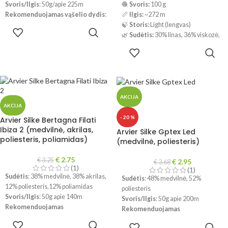
Svoris/Ilgis
: 50g/apie 225m
🧶
Svoris:
100 g
telefonų ekranų parametrų
Rekomenduojamas vąšelio dydis
:
📏
Ilgis:
~272 m
spalvos gali šiek tiek skirtis.
2.00mm
🍃
Storis:
Light (lengvas)
PASIRINKTI
🌿
Sudėtis:
30% linas, 36% viskozė,
SAVYBES
!!!
Dėl skirtingų kompiuterių ir
34% medvilnė
PASIRINKTI
telefonų ekranų parametrų
SAVYBES
spalvos gali šiek tiek skirtis.
🧵
Rekomendacijos:
Virbalai / vąšelis ~4 mm
Tankis: 33 akys / 29 eilės
(mezgimas)
AKCIJA
17 akys / 20 eilių (nėrimas)
AKCIJA
!!!
Dėl skirtingų kompiuterių ir
- 20 %
Arvier Silke Bertagna Filati
telefonų ekranų parametrų
Ibiza 2 (medvilnė, akrilas,
Arvier Silke Gptex Led
spalvos gali šiek tiek skirtis.
poliesteris, poliamidas)
(medvilnė, poliesteris)
€
2.75
€
3.25
€
2.95
€
3.68
(1)
(1)
Sudėtis
: 38% medvilnė, 38% akrilas,
Sudėtis
: 48% medvilnė, 52%
12% poliesteris,12% poliamidas
poliesteris
Svoris/Ilgis
: 50g apie 140m
Svoris/Ilgis
: 50g apie 200m
Rekomenduojamas
Rekomenduojamas
virbalų/vąšelio dydis
: 3,5-4 mm
virbalų/vąšelio dydis
: 3-4mm
PASIRINKTI
PASIRINKTI
Priežiūra
: galima skalbti