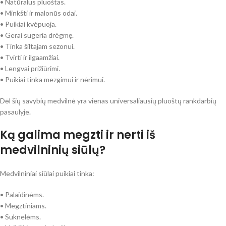
• Natūralus pluoštas.
• Minkšti ir malonūs odai.
• Puikiai kvėpuoja.
• Gerai sugeria drėgmę.
• Tinka šiltajam sezonui.
• Tvirti ir ilgaamžiai.
• Lengvai prižiūrimi.
• Puikiai tinka mezgimui ir nėrimui.
Dėl šių savybių medvilnė yra vienas universaliausių pluoštų rankdarbių
pasaulyje.
Ką galima megzti ir nerti iš
medvilninių siūlų?
Medvilniniai siūlai puikiai tinka:
• Palaidinėms.
• Megztiniams.
• Suknelėms.