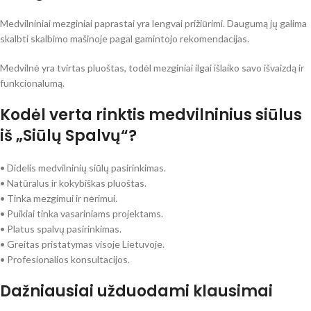
Medvilniniai mezginiai paprastai yra lengvai prižiūrimi. Daugumą jų galima
skalbti skalbimo mašinoje pagal gamintojo rekomendacijas.
Medvilnė yra tvirtas pluoštas, todėl mezginiai ilgai išlaiko savo išvaizdą ir
funkcionalumą.
Kodėl verta rinktis medvilninius siūlus
iš „Siūlų Spalvų“?
• Didelis medvilninių siūlų pasirinkimas.
• Natūralus ir kokybiškas pluoštas.
• Tinka mezgimui ir nėrimui.
• Puikiai tinka vasariniams projektams.
• Platus spalvų pasirinkimas.
• Greitas pristatymas visoje Lietuvoje.
• Profesionalios konsultacijos.
Dažniausiai užduodami klausimai