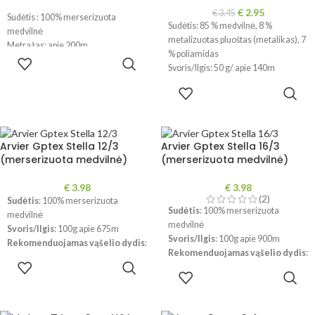
€
2.95
€
3.45
Sudėtis : 100% merserizuota
Sudėtis: 85 % medvilnė, 8 %
medvilnė
metalizuotas pluoštas (metalikas), 7
Metražas: apie 200m
% poliamidas
PASIRINKTI
Rekomenduojamas vąšelio dydis: 1-
Svoris/Ilgis: 50 g/ apie 140m
SAVYBES
1.5mm
Rekomenduojami virbalai: 3,5–4
PASIRINKTI
!!! Dėl skirtingų ekranų
mm
SAVYBES
parametrų spalvos realybėje gali
Rekomenduojamas vąšelis: 3–3,5
šiek tiek skirtis
mm
Kilmės šalis: Italija
Arvier Gptex Stella 12/3
Arvier Gptex Stella 16/3
!!!
Dėl skirtingų kompiuterių ir
(merserizuota medvilnė)
(merserizuota medvilnė)
telefonų ekranų parametrų
spalvos gali šiek tiek skirtis.
€
3.98
€
3.98
(2)
Sudėtis
: 100% merserizuota
Sudėtis
: 100% merserizuota
medvilnė
medvilnė
Svoris/Ilgis
: 100g apie 675m
Svoris/Ilgis
: 100g apie 900m
Rekomenduojamas vąšelio dydis
:
Rekomenduojamas vąšelio dydis
:
1.25 - 1.50mm
PASIRINKTI
1mm
Priežiūra
: skalbimas rankomis iki
PASIRINKTI
SAVYBES
Priežiūra
: skalbimas rankomis iki
SAVYBES
30°C, nedžiovinti džiovyklėje
30°C, nedžiovinti džiovyklėje
Gamintojas
: Arvier (Italija)
Gamintojas
: Arvier (Italija)
!!!
Dėl skirtingų kompiuterių ir