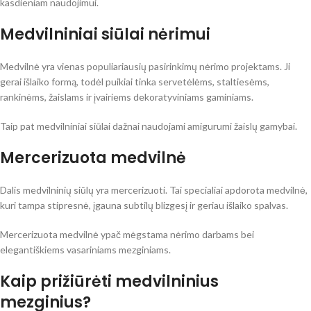
kasdieniam naudojimui.
Medvilniniai siūlai nėrimui
Medvilnė yra vienas populiariausių pasirinkimų nėrimo projektams. Ji
gerai išlaiko formą, todėl puikiai tinka servetėlėms, staltiesėms,
rankinėms, žaislams ir įvairiems dekoratyviniams gaminiams.
Taip pat medvilniniai siūlai dažnai naudojami amigurumi žaislų gamybai.
Mercerizuota medvilnė
Dalis medvilninių siūlų yra mercerizuoti. Tai specialiai apdorota medvilnė,
kuri tampa stipresnė, įgauna subtilų blizgesį ir geriau išlaiko spalvas.
Mercerizuota medvilnė ypač mėgstama nėrimo darbams bei
elegantiškiems vasariniams mezginiams.
Kaip prižiūrėti medvilninius
mezginius?