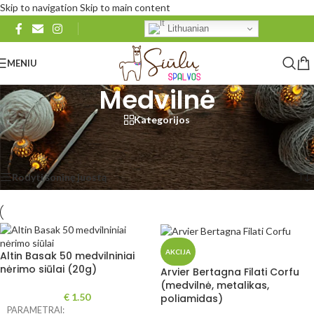
Skip to navigation
Skip to main content
Lithuanian
MENIU
Medvilnė
Kategorijos
Pradžia
/
Siūlai mezgimui
/
Pagal pluoštą
/
Medvilnė
Rodomi visi rezultatai: 41
Rodyti šoninę juostą
Rodyti
48
96
Visi
AKCIJA
Altin Basak 50 medvilniniai
nėrimo siūlai (20g)
Arvier Bertagna Filati Corfu
(medvilnė, metalikas,
€
1.50
poliamidas)
PARAMETRAI: