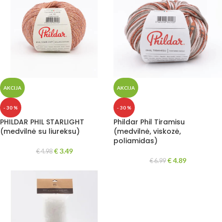
AKCIJA
AKCIJA
- 30 %
- 30 %
PHILDAR PHIL STARLIGHT
Phildar Phil Tiramisu
(medvilnė su liureksu)
(medvilnė, viskozė,
poliamidas)
€
3.49
€
4.98
€
4.89
€
6.99