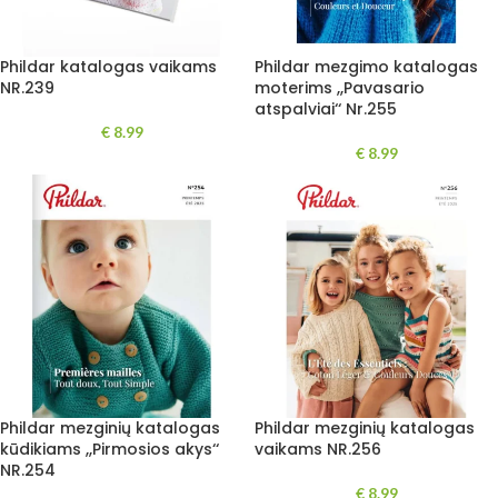
Phildar katalogas vaikams
Phildar mezgimo katalogas
NR.239
moterims ,,Pavasario
atspalviai‘‘ Nr.255
€
8.99
€
8.99
Phildar mezginių katalogas
Phildar mezginių katalogas
kūdikiams ,,Pirmosios akys‘‘
vaikams NR.256
NR.254
€
8.99