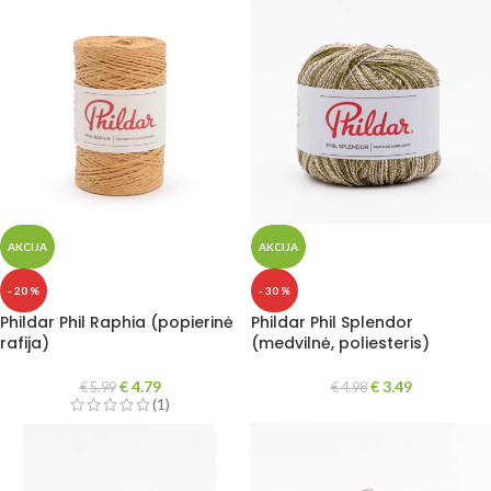
AKCIJA
AKCIJA
- 20 %
- 30 %
Phildar Phil Raphia (popierinė
Phildar Phil Splendor
rafija)
(medvilnė, poliesteris)
€
4.79
€
3.49
€
5.99
€
4.98
(1)