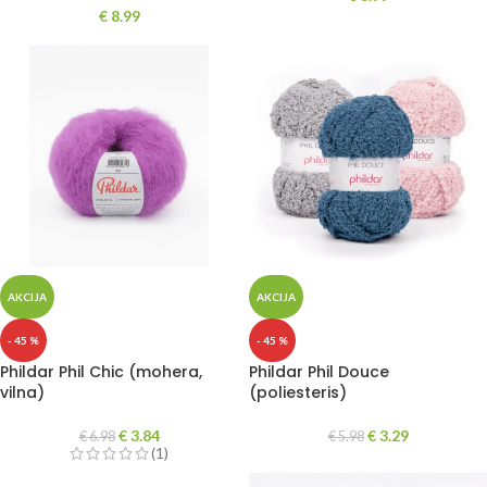
€
8.99
AKCIJA
AKCIJA
- 45 %
- 45 %
Phildar Phil Chic (mohera,
Phildar Phil Douce
vilna)
(poliesteris)
€
3.84
€
3.29
€
6.98
€
5.98
(1)