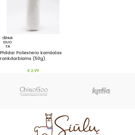
IŠPAR
DUO
TA
Phildar Poliesterio kamšalas
rankdarbiams (50g)
€
2.99