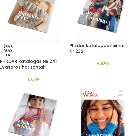
Phildar katalogas šeimai
IŠPAR
DUO
Nr.232
TA
PHILDAR katalogas NR.241
€
8.99
,,Vasaros horizontai“
€
8.99