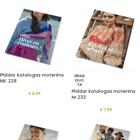
Phildar katalogas moterims
IŠPAR
NR. 228
DUO
TA
Phildar katalogas moterims
€
6.99
Nr.233
€
7.99