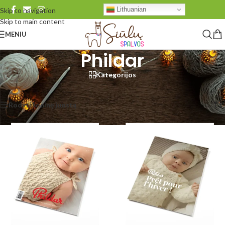
Lithuanian
Skip to navigation
Skip to main content
MENIU
Phildar
Kategorijos
Pradžia
/
Produkto Brand
/
Phildar
Rodomi visi rezultatai: 19
Rodyti šoninę juostą
Rodyti
48
96
Visi