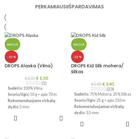
PERKAMIAUSI
IŠPARDAVIMAS
AKCIJA
AKCIJA
- 30 %
-32 %
DROPS Alaska (Vilna)
DROPS Kid Silk mohera/
šilkas
€
1.50
€
2.15
(1)
€
3.45
€
5.05
Sudėtis:
100% Vilna
(23)
Sudėtis:
75% Mohera, 25% Šilkas
Svoris/ilgis:
50 g = apie 70 m
Svoris/Ilgis:
25 g = apie 210 m
Rekomenduojams virbalų
Rekomenduojamas virbalų
dydis:
5 mm
dydis:
3,5 mm
Mezginio tankumas:
10 x 10 cm
PASIRINKTI
Mezginio tankumas:
10 x 10 cm
= 17 a. x 22 eil.
SAVYBES
PASIRINKTI
= 23 a. x 30 eilės
Priežiūra
: skalbimas rankomis,
SAVYBES
Priežiūra:
skalbimas rankomis,
maks. 30°C, nedžiovinti
maks. 30°C , nedžiovinti
džiovyklėje