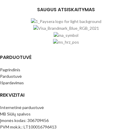
SAUGUS ATSISKAITYMAS
PARDUOTUVĖ
Pagrindinis
Parduotuvė
Išpardavimas
REKVIZITAI
Internetinė parduotuvė
MB Siūlų spalvos
Įmonės kodas: 306709456
PVM mok.k.: LT100016796413