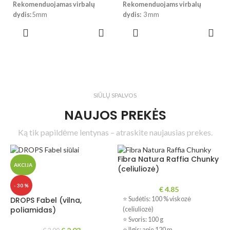
Rekomenduojamas virbalų
Rekomenduojams virbalų
dydis:
5mm
dydis:
3 mm
Mezginio tankumas:
10 x 10cm
Mezginio tankumas:
10 x 10 cm
PASIRINKTI
PASIRINKTI
= 17 a. x 22 eil.
= 24 a. x 32 eil.
SAVYBES
SAVYBES
Priežiūra
: Skalbimas iki 40°C
Priežiūra
: Skalbimas rankomis,
skalbyklėje saugiu ręžimu,
maks 30°C, nedžiovinti
nedžiovinti džiovyklėje.
džiovyklėje
!!! Dėl skirtingų kompiuterių ir
!!!
Dėl skirtingų kompiuterių ir
telefonų ekranų parametrų
telefonų parametrų, spalvos
SIŪLŲ SPALVOS
bei dažymo partijos, spalvos
realybėje gali šiek tiek skirtis.
NAUJOS PREKĖS
realybėje gali šiek tiek skirtis.
Ką tik papildėme lentynas – atraskite naujausias prekes.
Fibra Natura Raffia Chunky
AKCIJA
(celiuliozė)
- 30 %
€
4.85
DROPS Fabel (vilna,
⭐ Sudėtis: 100 % viskozė
poliamidas)
(celiuliozė)
⭐ Svoris: 100 g
⭐ Ilgis: apie 120 m