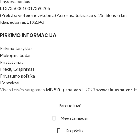
Paysera bankas
LT373500010017390206
(Prekyba vietoje nevykdoma) Adresas: Juknaičių g. 25; Slengių km.
Klaipėdos raj. LT92343
PIRKIMO INFORMACIJA
Pirkimo taisyklės
Mokėjimo būdai
Pristatymas
Prekių Grąžinimas
Privatumo politika
Kontaktai
Visos teisės saugomos
MB Siūlų spalvos
2023
www.siuluspalvos.lt
.
Parduotuvė
Mėgstamiausi
Krepšelis