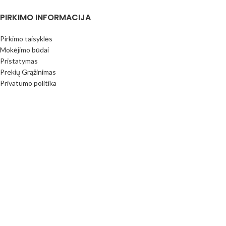
PIRKIMO INFORMACIJA
Pirkimo taisyklės
Mokėjimo būdai
Pristatymas
Prekių Grąžinimas
Privatumo politika
Kontaktai
Visos teisės saugomos
MB Siūlų spalvos
2023
www.siuluspalvos.lt
.
Parduotuvė
Filtrai
Mėgstamiausi
Krepšelis
Mano paskyra