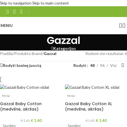
Skip to navigation
Skip to main content
MENIU
Gazzal
Kategorijos
Pradžia
/
Produkto Brand
/
Gazzal
Rodomi visi rezultatai: 6
Rodyti šoninę juostą
Rodyti
48
96
Visi
Akcija
Akcija
Gazzal Baby Cotton
Gazzal Baby Cotton XL
(medvilnė, akrilas)
(medvilnė, akrilas)
€
1.40
€
1.40
€
1.65
€
1.65
Savybės:
Savybės: