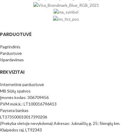
PARDUOTUVĖ
Pagrindinis
Parduotuvė
Išpardavimas
REKVIZITAI
Internetinė parduotuvė
MB Siūlų spalvos
Įmonės kodas: 306709456
PVM mok.k.: LT100016796413
Paysera bankas
LT373500010017390206
(Prekyba vietoje nevykdoma) Adresas: Juknaičių g. 25; Slengių km.
Klaipėdos raj. LT92343