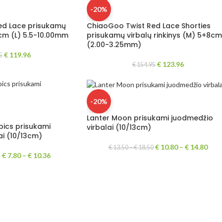
-20%
ed Lace prisukamų
ChiaoGoo Twist Red Lace Shorties
3 cm (L) 5.5-10.00mm
prisukamų virbalų rinkinys (M) 5+8cm
(2.00-3.25mm)
€
119.96
5
€
123.96
€
154.95
-20%
Lanter Moon prisukami juodmedžio
bics prisukami
virbalai (10/13cm)
ai (10/13cm)
€
10.80
–
€
14.80
€
13.50
–
€
18.50
€
7.80
–
€
10.36
5