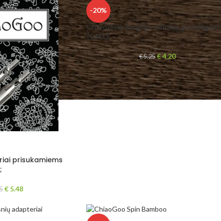
-20%
ChiaoGoo jungtys valams prasiilginti
(S,M,L)
€
4.20
€
5.25
iai prisukamiems
;
€
5.48
5