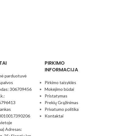
TAI
PIRKIMO
INFORMACIJA
nė parduotuvė
spalvos
Pirkimo taisyklės
odas: 306709456
Mokėjimo būdai
k.:
Pristatymas
6796413
Prekių Grąžinimas
bankas
Privatumo politika
0010017390206
Kontaktai
vietoje
a) Adresas:
g. 25; Slengių km.