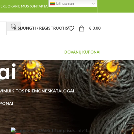
Lithuanian
MERUOK
APIE MUS
KONTAKTAI
PRISIJUNGTI / REGISTRUOTIS
€
0.00
DOVANŲ KUPONAI
ai
UVIMUI
KITOS PRIEMONĖS
KATALOGAI
PONAI
96
Visi