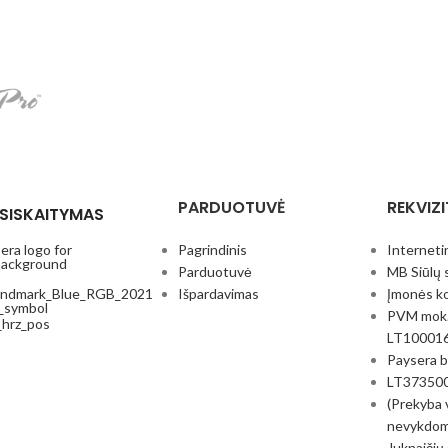
PARDUOTUVĖ
REKVIZI
SISKAITYMAS
Pagrindinis
Interneti
Parduotuvė
MB Siūlų 
Išpardavimas
Įmonės k
PVM mok.
LT10001
Paysera 
LT37350
(Prekyba 
nevykdom
Juknaičių 