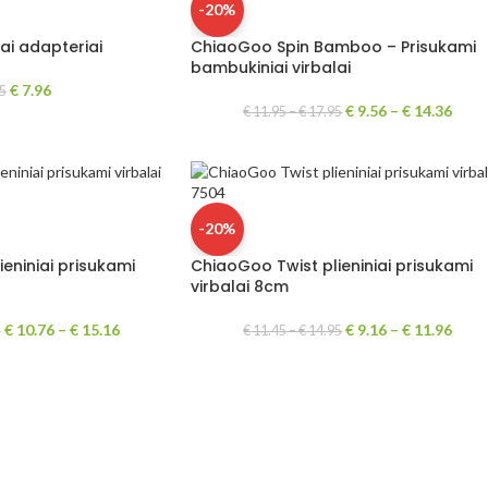
-20%
ai adapteriai
ChiaoGoo Spin Bamboo – Prisukami
bambukiniai virbalai
€
7.96
5
€
9.56
–
€
14.36
€
11.95
–
€
17.95
-20%
eniniai prisukami
ChiaoGoo Twist plieniniai prisukami
virbalai 8cm
€
10.76
–
€
15.16
€
9.16
–
€
11.96
5
€
11.45
–
€
14.95