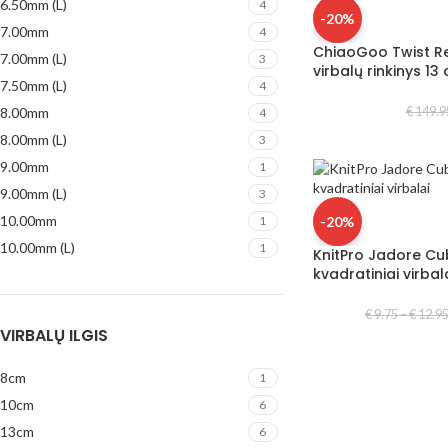
6.50mm (L)
4
-20%
7.00mm
4
ChiaoGoo Twist R
7.00mm (L)
3
virbalų rinkinys 1
7.50mm (L)
4
8.00mm
€
149.9
4
8.00mm (L)
3
9.00mm
1
9.00mm (L)
3
10.00mm
-20%
1
10.00mm (L)
1
KnitPro Jadore Cu
kvadratiniai virbal
€
9.75
–
€
12.9
VIRBALŲ ILGIS
8cm
1
10cm
6
13cm
6