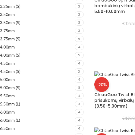
ChiaoGoo Spin B
bambukinių virbalų
3.25mm (S)
3
5.50-10.00mm
3.50mm
3
3.50mm (S)
5
€
129.9
3.75mm
3
3.75mm (S)
5
4.00mm
4
4.00mm (S)
5
4.50mm
4
4.50mm (S)
5
5.00mm
4
-20%
5.00mm (S)
5
ChiaoGoo Twist Bl
5.50mm
4
prisukamų virbalų 
5.50mm (L)
3
(3.50-5.00mm)
6.00mm
4
€
169.9
6.00mm (L)
4
6.50mm
4