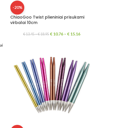
-20%
ChiaoGoo Twist plieniniai prisukami
virbalai 10cm
€
10.76
–
€
15.16
€
13.45
–
€
18.95