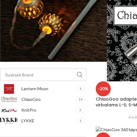
FILTRUOTI
FILTRUOTI PAGAL PREKĖS ŽENKLĄ
Lantern Moon
-20%
1
ChiaoGoo adapter
ChiaoGoo
19
virbalams L-S; S-M
KnitPro
3
€
6.8
LYKKE
1