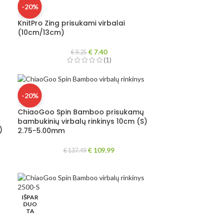
-20%
KnitPro Zing prisukami virbalai
(10cm/13cm)
€
7.40
€
9.25
(1)
-20%
ChiaoGoo Spin Bamboo prisukamų
bambukinių virbalų rinkinys 10cm (S)
)
2.75-5.00mm
€
109.99
€
137.49
IŠPAR
DUO
TA