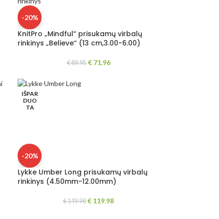
-20%
KnitPro „Mindful“ prisukamų virbalų
rinkinys „Believe“ (13 cm,3.00-6.00)
€
71.96
€
89.95
IŠPAR
DUO
TA
-20%
Lykke Umber Long prisukamų virbalų
rinkinys (4.50mm-12.00mm)
€
119.98
€
149.98