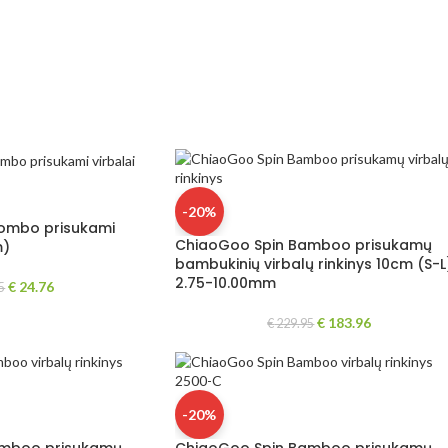
-20%
ombo prisukami
ChiaoGoo Spin Bamboo prisukamų
m)
bambukinių virbalų rinkinys 10cm (S-L
2.75-10.00mm
€
24.76
5
€
183.96
€
229.95
-20%