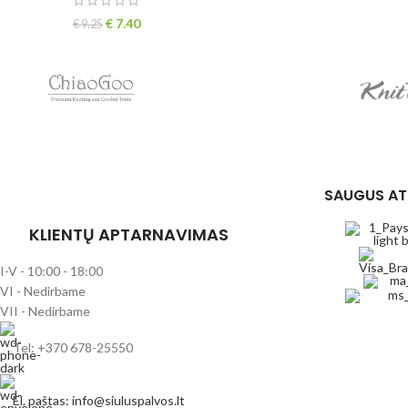
€
7.40
€
9.25
SAUGUS AT
KLIENTŲ APTARNAVIMAS
I-V - 10:00 - 18:00
VI - Nedirbame
VII - Nedirbame
Tel: +370 678-25550
El. paštas: info@siuluspalvos.lt