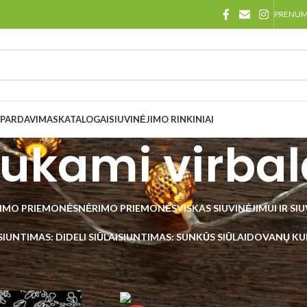
PRENU
ŠPARDAVIMAS
KATALOGAI
SIUVINĖJIMO RINKINIAI
sukami virbal
IMO PRIEMONĖS
NĖRIMO PRIEMONĖS
VISKAS SIUVINĖJIMUI IR SI
SIUNTIMAS: DIDELI SIŪLAI
SIUNTIMAS: SUNKŪS SIŪLAI
DOVANŲ KU
emonės
/
Virbalų rūšys
/
Prisukami virbalai
Rodyti
48