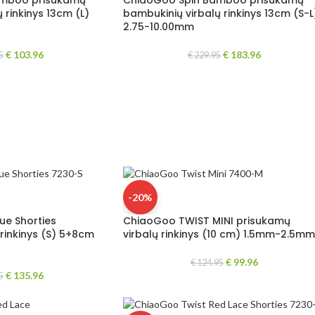
amboo prisukamų
ChiaoGoo Spin Bamboo prisukamų
 rinkinys 13cm (L)
bambukinių virbalų rinkinys 13cm (S-L
2.75-10.00mm
€
103.96
€
183.96
5
€
229.95
-20%
ue Shorties
ChiaoGoo TWIST MINI prisukamų
rinkinys (S) 5+8cm
virbalų rinkinys (10 cm) 1.5mm-2.5mm
€
99.96
€
124.95
€
135.96
5