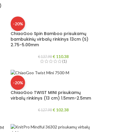
)
-20%
ChiaoGoo Spin Bamboo prisukamų
bambukinių virbalų rinkinys 13cm (S)
2.75-5.00mm
€
110.38
€
137.98
(1)
-20%
ChiaoGoo TWIST MINI prisukamų
virbalų rinkinys (13 cm) 1.5mm-2.5mm
€
102.38
€
127.98