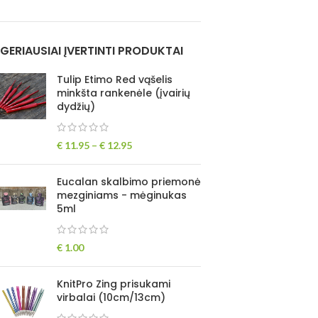
GERIAUSIAI ĮVERTINTI PRODUKTAI
Tulip Etimo Red vąšelis
minkšta rankenėle (įvairių
dydžių)
€
11.95
–
€
12.95
Eucalan skalbimo priemonė
mezginiams - mėginukas
5ml
€
1.00
KnitPro Zing prisukami
virbalai (10cm/13cm)