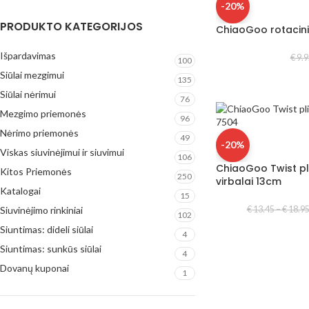
-20%
PRODUKTO KATEGORIJOS
ChiaoGoo rotacini
Išpardavimas
€
9.9
100
Siūlai mezgimui
135
Siūlai nėrimui
76
Mezgimo priemonės
96
Nėrimo priemonės
49
-20%
Viskas siuvinėjimui ir siuvimui
106
ChiaoGoo Twist pli
Kitos Priemonės
250
virbalai 13cm
Katalogai
15
€
13.45
–
€
18.9
Siuvinėjimo rinkiniai
102
Siuntimas: dideli siūlai
4
Siuntimas: sunkūs siūlai
4
Dovanų kuponai
1