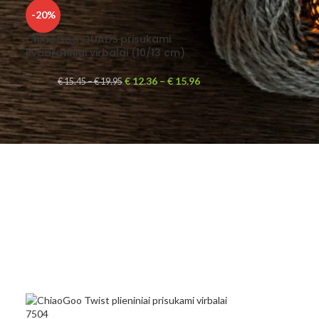
-20%
ChiaoGoo QUADS prisukami
kvadratiniai virbalai (10/13 cm)
€
12.36
–
€
15.96
€
15.45
–
€
19.95