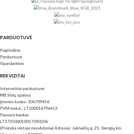
PARDUOTUVĖ
Pagrindinis
Parduotuvė
Išpardavimas
REKVIZITAI
Internetinė parduotuvė
MB Siūlų spalvos
Įmonės kodas: 306709456
PVM mok.k.: LT100016796413
Paysera bankas
LT373500010017390206
(Prekyba vietoje nevykdoma) Adresas: Juknaičių g. 25; Slengių km.