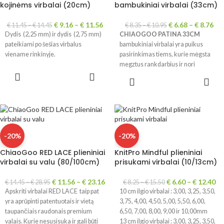
kojinėms virbalai (20cm)
bambukiniai virbalai (33cm)
€
9.16
–
€
11.56
€
6.68
–
€
8.76
€
11.45
–
€
14.45
€
8.35
–
€
10.95
Dydis (2,25 mm) ir dydis (2,75 mm)
CHIAOGOO PATINA 33CM
pateikiami po šešias virbalus
bambukiniai virbalai yra puikus
viename rinkinyje.
pasirinkimas tiems, kurie mėgsta
megztus rankdarbius ir nori
PASIRINKTI
kokybiško įrankio didesniems
PASIRINKTI
SAVYBES
projektams. Jų bambukinė
SAVYBES
medžiaga, specialus antgalio
dizainas ir ergonominės rankenos
užtikrina patogią, sklandžią ir
efektyvią mezgimo patirtį. Virbalų
dydžiai įspausti lazeriu.
-20%
-20%
ChiaoGoo RED LACE plieniniai
KnitPro Mindful plieniniai
virbalai su valu (80/100cm)
prisukami virbalai (10/13cm)
€
11.56
–
€
23.16
€
6.60
–
€
12.40
€
14.45
–
€
28.95
€
8.25
–
€
15.50
Apskriti virbalai RED LACE taip pat
10 cm ilgio virbalai : 3,00, 3,25, 3,50,
yra aprūpinti patentuotais ir vietą
3,75, 4,00, 4,50, 5,00, 5,50, 6,00,
taupančiais raudonais premium
6,50, 7,00, 8,00, 9,00 ir 10,00mm
valais. Kurie nesusisuka ir gali būti
13 cm ilgio virbalai : 3,00, 3,25, 3,50,