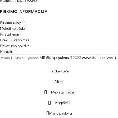
Klaipėdos raj. LT92343
PIRKIMO INFORMACIJA
Pirkimo taisyklės
Mokėjimo būdai
Pristatymas
Prekių Grąžinimas
Privatumo politika
Kontaktai
Visos teisės saugomos
MB Siūlų spalvos
2023
www.siuluspalvos.lt
.
Parduotuvė
Filtrai
Mėgstamiausi
Krepšelis
Mano paskyra