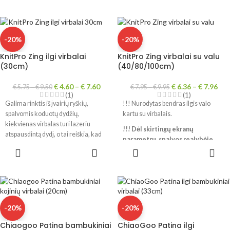
-20%
-20%
KnitPro Zing ilgi virbalai
KnitPro Zing virbalai su valu
(30cm)
(40/80/100cm)
€
4.60
–
€
7.60
€
6.36
–
€
7.96
€
5.75
–
€
9.50
€
7.95
–
€
9.95
(1)
(1)
Galima rinktis iš įvairių ryškių,
!!! Nurodytas bendras ilgis valo
spalvomis koduotų dydžių,
kartu su virbalais.
kiekvienas virbalas turi lazeriu
!!! Dėl skirtingų ekranų
atspausdintą dydį, o tai reiškia, kad
parametrų, spalvos realybėje
galite praleisti mažiau laiko
PASIRINKTI
PASIRINKTI
gali šiek tiek skirtis.
ieškodami tinkamo dydžio ir turėti
SAVYBES
SAVYBES
daugiau laiko mezgimui
!
!!! Dėl skirtingų ekranų
parametrų, spalvos realybėje
gali šiek tiek skirtis.
-20%
-20%
Chiaogoo Patina bambukiniai
ChiaoGoo Patina ilgi