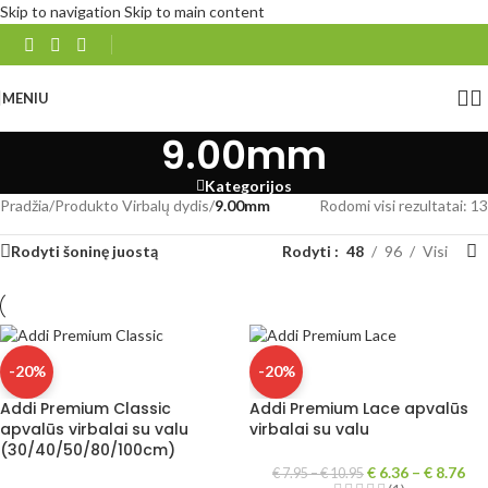
Skip to navigation
Skip to main content
MENIU
9.00mm
Kategorijos
Pradžia
/
Produkto Virbalų dydis
/
9.00mm
Rodomi visi rezultatai: 13
Rodyti šoninę juostą
Rodyti
48
96
Visi
-20%
-20%
Addi Premium Classic
Addi Premium Lace apvalūs
apvalūs virbalai su valu
virbalai su valu
(30/40/50/80/100cm)
€
6.36
–
€
8.76
€
7.95
–
€
10.95