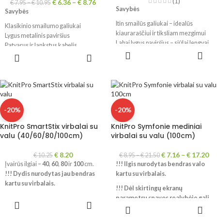
(1)
€
6.36
–
€
8.76
€
7.95
–
€
10.95
Savybės
Savybės
Itin smailūs galiukai – idealūs
Klasikinio smailumo galiukai
kiauraraščiui ir tiksliam mezgimui
Lygus metalinis paviršius
Labai lygus paviršius – siūlai lengvai
Patvarus ir lankstus kabelis
PASIRINKTI
slysta
PASIRINKTI
Puikus kabelio ir virbalo sujungimas
SAVYBES
SAVYBES
Tvirtas ir lankstus valas
Pagaminta Vokietijoje
Puikus sujungimas tarp virbalo ir
Medžiaga
valo
Žalvaris. BE NIKELIO.
Pagaminta Vokietijoje
Medžiaga
-20%
-20%
!!! Nurodytas ilgis yra bendras
Žalvaris dengtas balta bronza.
kartu su virbalais.
KnitPro SmartStix virbalai su
KnitPro Symfonie mediniai
!!! Nurodytas ilgis yra bendras
valu (40/60/80/100cm)
virbalai su valu (100cm)
kartu su virbalais.
€
8.20
€
7.16
–
€
17.20
€
10.25
€
8.95
–
€
21.50
Įvairūs ilgiai –
40
,
60
,
80
ir
100
cm.
!!!
Ilgis nurodytas bendras valo
!!! Dydis nurodytas jau bendras
kartu su virbalais.
kartu su virbalais.
!!! Dėl skirtingų ekranų
parametrų spavos realybėje gali
PASIRINKTI
PASIRINKTI
šiek tiek skirtis.
SAVYBES
SAVYBES