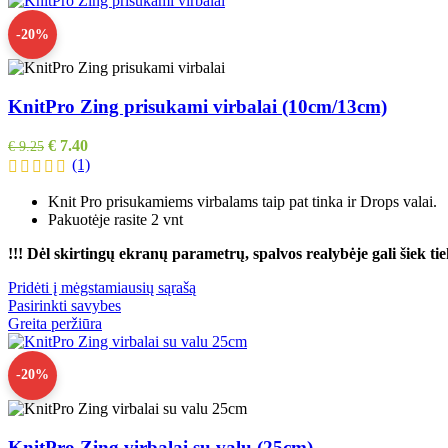
-20%
KnitPro Zing prisukami virbalai (10cm/13cm)
€
7.40
€
9.25
(1)
Knit Pro prisukamiems virbalams taip pat tinka ir Drops valai.
Pakuotėje rasite 2 vnt
!!! Dėl skirtingų ekranų parametrų, spalvos realybėje gali šiek tiek
Pridėti į mėgstamiausių sąrašą
Pasirinkti savybes
Greita peržiūra
-20%
KnitPro Zing virbalai su valu (25cm)