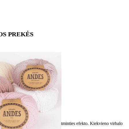
OS PREKĖS
ti vėl ir vėl išvynioti, be jokio atminties efekto. Kiekvieno virbalo