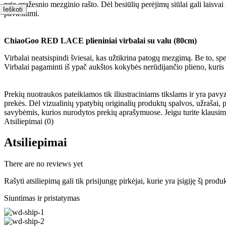
prie gražesnio mezginio rašto. Dėl besiūlių perėjimų siūlai gali laisvai
Ieškoti
paviršiumi.
ChiaoGoo RED LACE plieniniai virbalai su valu (80cm)
Virbalai neatsispindi šviesai, kas užtikrina patogų mezgimą. Be to, sp
Virbalai pagaminti iš ypač aukštos kokybės nerūdijančio plieno, kuris
Prekių nuotraukos pateikiamos tik iliustraciniams tikslams ir yra pavy
prekės. Dėl vizualinių ypatybių originalių produktų spalvos, užrašai,
savybėmis, kurios nurodytos prekių aprašymuose. Jeigu turite klausi
Atsiliepimai (0)
Atsiliepimai
There are no reviews yet
Rašyti atsiliepimą gali tik prisijungę pirkėjai, kurie yra įsigiję šį produ
Siuntimas ir pristatymas