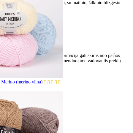
č patvarūs, tačiau stebėtinai lengvi, su matinio, šilkinio blizgesio
ą.
iam pobūdžiui, todėl pateikta informacija gali skirtis nuo pačios
yti kitaip negu realybėje. Todėl rekomenduojame vadovautis prekių
štu info@siuluspalvos.lt
erino (merino vilna)