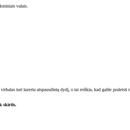
oniniais valais.
irbalas turi lazeriu atspausdintą dydį, o tai reiškia, kad galite praleist
 skirtis.