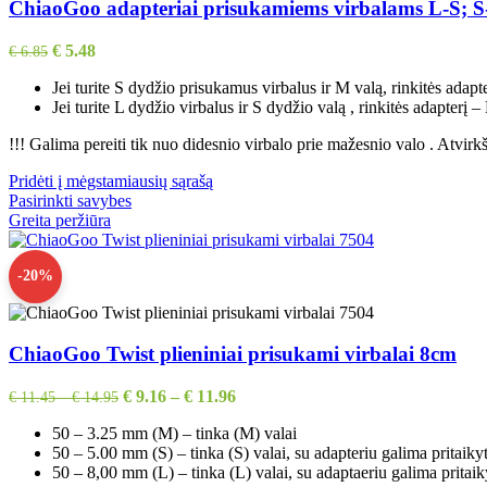
ChiaoGoo adapteriai prisukamiems virbalams L-S; 
€
5.48
€
6.85
Jei turite S dydžio prisukamus virbalus ir M valą, rinkitės adap
Jei turite L dydžio virbalus ir S dydžio valą , rinkitės adapterį –
!!! Galima pereiti tik nuo didesnio virbalo prie mažesnio valo . Atvirkšt
Pridėti į mėgstamiausių sąrašą
Pasirinkti savybes
Greita peržiūra
-20%
ChiaoGoo Twist plieniniai prisukami virbalai 8cm
€
9.16
–
€
11.96
€
11.45
–
€
14.95
50 – 3.25 mm (M) – tinka (M) valai
50 – 5.00 mm (S) – tinka (S) valai, su adapteriu galima pritaikyt
50 – 8,00 mm (L) – tinka (L) valai, su adaptaeriu galima pritaiky