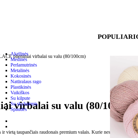
POPULIARI
Akrilinės
CE plieniniai virbalai su valu (80/100cm)
Medinės
Perlamutrinės
Metalinės
Kokosinės
Natūralaus rago
Plastikinės
Vaikiškos
Su kilpute
 virbalai su valu (80/100cm)
Su skylutėmis
Spaudės
r vietą taupančiais raudonais premium valais. Kurie nesusisuka ir gali bū