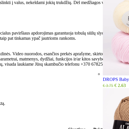
 slinkti į valus, nekeldami jokių trukdžių. Dėl medžiagos virbalai yra ypa
ecialus paviršiaus apdorojimas garantuoja tobulą siūlų slydimą per virbal
 taip pat tinkamas ypač jautrioms rankoms.
zdinės. Video nuorodos, esančios prekės aprašyme, skirtos tik informacin
 parametrai, matmenys, dydžiai, funkcijos ir/ar kitos savybės gali atrod
mų, visada laukiame Jūsų skambučio telefonu +370 67825550 arba el. pa
DROPS Baby M
€
2.63
€
3.75
ktą.