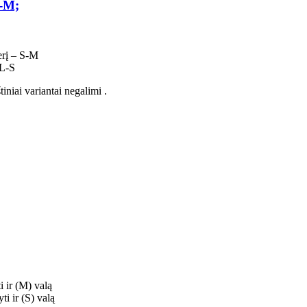
S-M;
terį – S-M
 L-S
iniai variantai negalimi .
i ir (M) valą
ti ir (S) valą