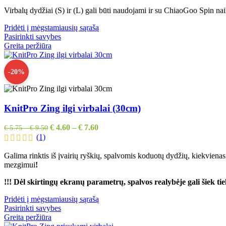
Virbalų dydžiai (S) ir (L) gali būti naudojami ir su ChiaoGoo Spin nail
Pridėti į mėgstamiausių sąrašą
Pasirinkti savybes
Greita peržiūra
-20%
KnitPro Zing ilgi virbalai (30cm)
€
4.60
–
€
7.60
€
5.75
–
€
9.50
(1)
Galima rinktis iš įvairių ryškių, spalvomis koduotų dydžių, kiekvienas v
mezgimui
!
!!! Dėl skirtingų ekranų parametrų, spalvos realybėje gali šiek tiek
Pridėti į mėgstamiausių sąrašą
Pasirinkti savybes
Greita peržiūra