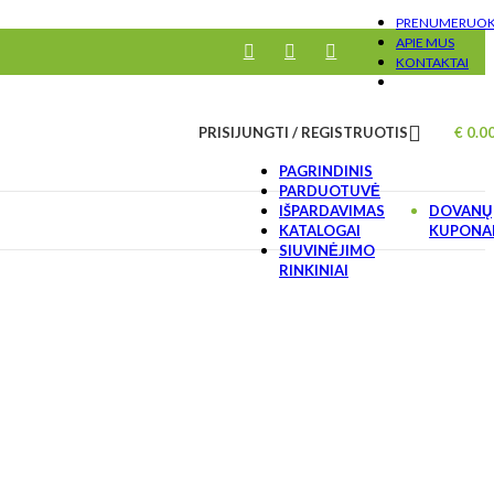
PRENUMERUO
APIE MUS
KONTAKTAI
PRISIJUNGTI / REGISTRUOTIS
€
0.0
PAGRINDINIS
PARDUOTUVĖ
IŠPARDAVIMAS
DOVANŲ
KATALOGAI
KUPONA
SIUVINĖJIMO
RINKINIAI