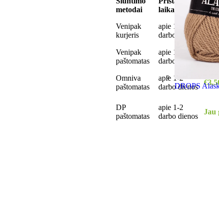
Siuntimo
Pristatymo
Pris
metodai
laikas
kain
Venipak
apie 1-2
€5,0
kurjeris
darbo dienos
Venipak
apie 1-2
€3,5
paštomatas
darbo dienos
Omniva
apie 1-2
€3,5
DROPS Alask
paštomatas
darbo dienos
DP
apie 1-2
Jau 
paštomatas
darbo dienos