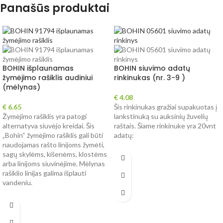
Panašūs produktai
BOHIN išplaunamas
BOHIN siuvimo adatų
žymėjimo rašiklis audiniui
rinkinukas (nr. 3-9 )
(mėlynas)
€
4.08
€
6.65
Šis rinkinukas gražiai supakuotas į
Žymėjimo rašiklis yra patogi
lankstinuką su auksinių žuvelių
alternatyva siuvėjo kreidai. Šis
raštais. Šiame rinkinuke yra 20vnt
„Bohin“ žymėjimo rašiklis gali būti
adatų:
naudojamas rašto linijoms žymėti,
sagų skylėms, kišenėms, klostėms
arba linijoms siuvinėjime. Mėlynas
rašiklio linijas galima išplauti
vandeniu.