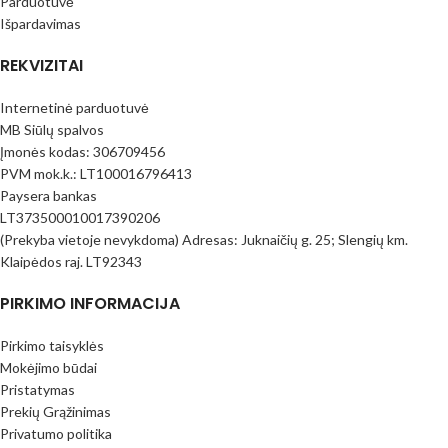
Parduotuvė
Išpardavimas
REKVIZITAI
Internetinė parduotuvė
MB Siūlų spalvos
Įmonės kodas: 306709456
PVM mok.k.: LT100016796413
Paysera bankas
LT373500010017390206
(Prekyba vietoje nevykdoma) Adresas: Juknaičių g. 25; Slengių km.
Klaipėdos raj. LT92343
PIRKIMO INFORMACIJA
Pirkimo taisyklės
Mokėjimo būdai
Pristatymas
Prekių Grąžinimas
Privatumo politika