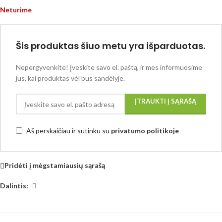
Neturime
Šis produktas šiuo metu yra išparduotas.
Nepergyvenkite! Įveskite savo el. paštą, ir mes informuosime
jus, kai produktas vėl bus sandėlyje.
ĮTRAUKTI Į SĄRAŠĄ
Aš perskaičiau ir sutinku su
privatumo politikoje
Pridėti į mėgstamiausių sąrašą
Dalintis: