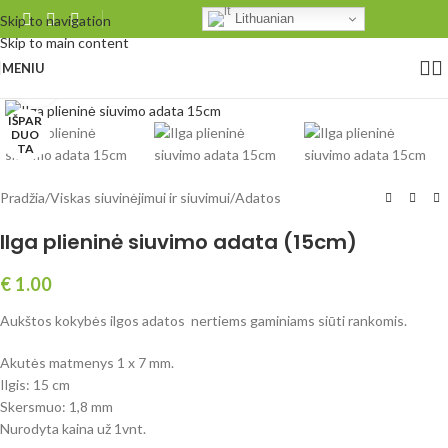
Lithuanian
Skip to navigation
Skip to main content
MENIU
Spustelėkite, norėdami padidinti
IŠPAR
DUO
TA
Pradžia
/
Viskas siuvinėjimui ir siuvimui
/
Adatos
Ilga plieninė siuvimo adata (15cm)
€
1.00
Aukštos kokybės ilgos adatos nertiems gaminiams siūti rankomis.
Akutės matmenys 1 x 7 mm.
Ilgis: 15 cm
Skersmuo: 1,8 mm
Nurodyta kaina už 1vnt.