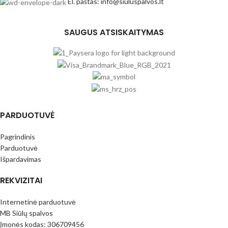
El. paštas: info@siuluspalvos.lt
SAUGUS ATSISKAITYMAS
PARDUOTUVĖ
Pagrindinis
Parduotuvė
Išpardavimas
REKVIZITAI
Internetinė parduotuvė
MB Siūlų spalvos
Įmonės kodas: 306709456