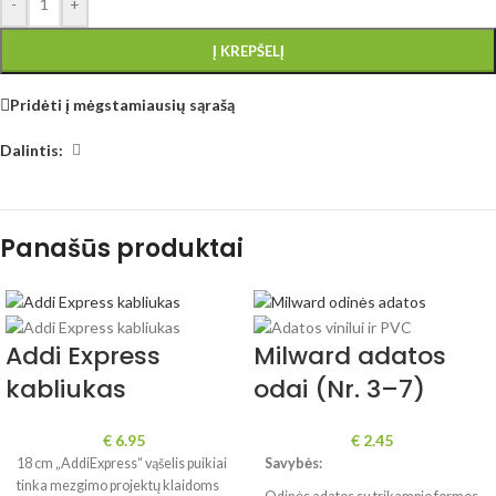
-
+
Į KREPŠELĮ
Pridėti į mėgstamiausių sąrašą
Dalintis:
Panašūs produktai
Addi Express
Milward adatos
kabliukas
odai (Nr. 3–7)
€
6.95
€
2.45
18 cm „AddiExpress“ vąšelis puikiai
Savybės:
tinka mezgimo projektų klaidoms