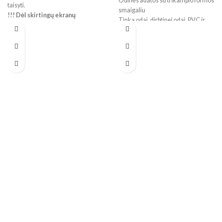
Odinės adatos su trikampio formos
taisyti.
smaigaliu
!!! Dėl skirtingų ekranų
Tinka odai, dirbtinei odai, PVC ir
parametrų spalvos realybėje
vinilui
gali skirtis.
Pagamintos iš tvirto plieno
Lengvai prasiskverbia per storas
medžiagas
Pakuotėje – 5 adatos
Dydžiai: Nr. 3–7