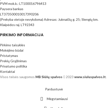
PVM mok.k.: LT100016796413
Paysera bankas
LT373500010017390206
(Prekyba vietoje nevykdoma) Adresas: Juknaičių g. 25; Slengių km.
Klaipėdos raj. LT92343
PIRKIMO INFORMACIJA
Pirkimo taisyklės
Mokėjimo būdai
Pristatymas
Prekių Grąžinimas
Privatumo politika
Kontaktai
Visos teisės saugomos
MB Siūlų spalvos
2023
www.siuluspalvos.lt
.
Parduotuvė
Mėgstamiausi