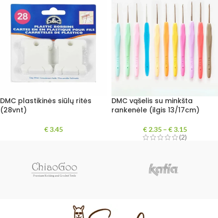
DMC plastikinės siūlų ritės
DMC vąšelis su minkšta
(28vnt)
rankenėle (ilgis 13/17cm)
€
3.45
€
2.35
–
€
3.15
(2)