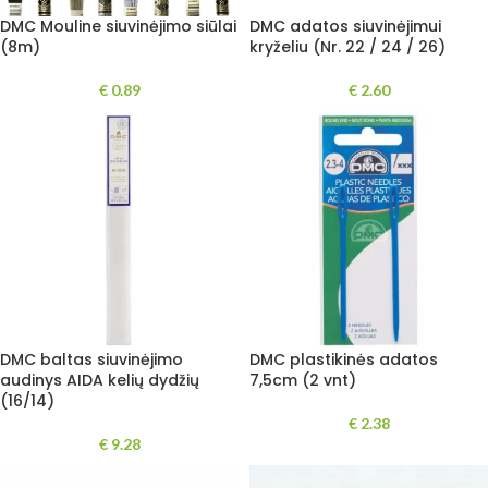
DMC Mouline siuvinėjimo siūlai
DMC adatos siuvinėjimui
(8m)
kryželiu (Nr. 22 / 24 / 26)
€
0.89
€
2.60
DMC baltas siuvinėjimo
DMC plastikinės adatos
audinys AIDA kelių dydžių
7,5cm (2 vnt)
(16/14)
€
2.38
€
9.28