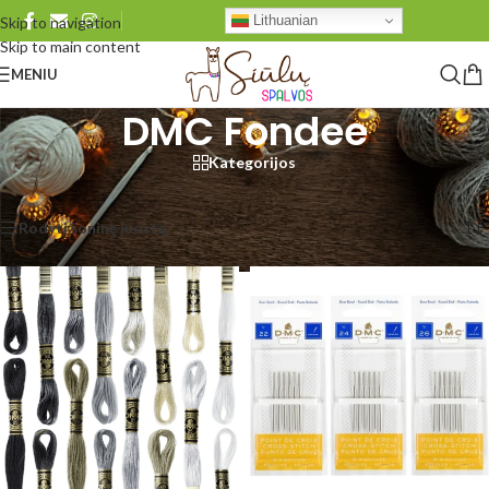
Lithuanian
Skip to navigation
Skip to main content
MENIU
DMC Fondee
Kategorijos
Pradžia
/
Produkto Brand
/
DMC Fondee
Rodomi visi rezultatai: 6
Rodyti šoninę juostą
Rodyti
48
96
Visi