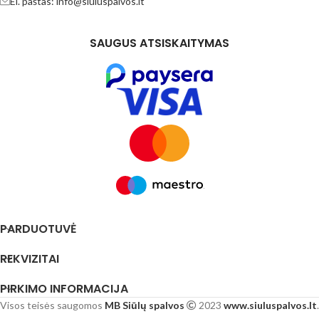
El. paštas: info@siuluspalvos.lt
SAUGUS ATSISKAITYMAS
PARDUOTUVĖ
REKVIZITAI
PIRKIMO INFORMACIJA
Visos teisės saugomos
MB Siūlų spalvos
2023
www.siuluspalvos.lt
.