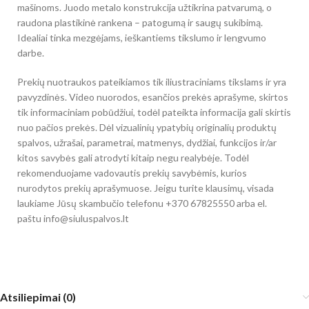
mašinoms. Juodo metalo konstrukcija užtikrina patvarumą, o
raudona plastikinė rankena – patogumą ir saugų sukibimą.
Idealiai tinka mezgėjams, ieškantiems tikslumo ir lengvumo
darbe.
Prekių nuotraukos pateikiamos tik iliustraciniams tikslams ir yra
pavyzdinės. Video nuorodos, esančios prekės aprašyme, skirtos
tik informaciniam pobūdžiui, todėl pateikta informacija gali skirtis
nuo pačios prekės. Dėl vizualinių ypatybių originalių produktų
spalvos, užrašai, parametrai, matmenys, dydžiai, funkcijos ir/ar
kitos savybės gali atrodyti kitaip negu realybėje. Todėl
rekomenduojame vadovautis prekių savybėmis, kurios
nurodytos prekių aprašymuose. Jeigu turite klausimų, visada
laukiame Jūsų skambučio telefonu +370 67825550 arba el.
paštu info@siuluspalvos.lt
Atsiliepimai (0)