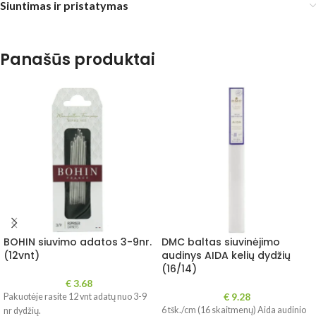
Siuntimas ir pristatymas
Panašūs produktai
BOHIN siuvimo adatos 3-9nr.
DMC baltas siuvinėjimo
(12vnt)
audinys AIDA kelių dydžių
(16/14)
€
3.68
€
9.28
Pakuotėje rasite 12 vnt adatų nuo 3-9
6 tšk./cm (16 skaitmenų) Aida audinio
nr dydžių.