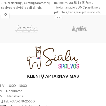
matmenys yra 38,1 x 45,7cm .
!!! Dėl skirtingų ekranų parametrų
Tiekiama naujoje DMC plastikinėje
spalvos realybėje gali skirtis.
pakuotėje, kad apsaugotų suvyniotą
audinį ir išvengtų susiglamžymo.
5,5 tšk/cm (14 skaitmenų) Aida audinio
matmenys yra 38,1 x 45,7 cm ir yra
įvairių atspalvių. Tiekiama naujoje
DMC plastikinėje pakuotėje, kad
apsaugotų suvyniotą audinį ir išvengtų
susiglamžymo.
KLIENTŲ APTARNAVIMAS
I-V - 10:00 - 18:00
VI - Nedirbame
VII - Nedirbame
Tel: +370 678-25550