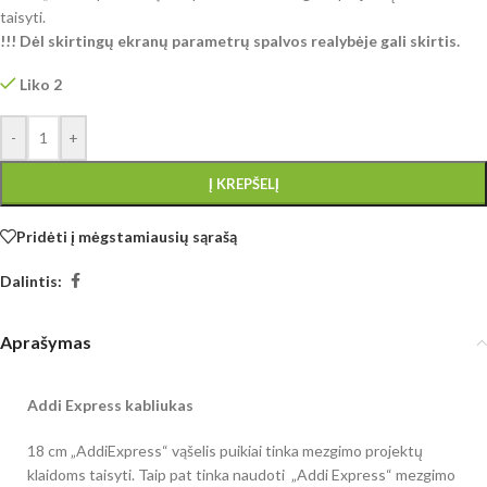
taisyti.
!!! Dėl skirtingų ekranų parametrų spalvos realybėje gali skirtis.
Liko 2
-
+
Į KREPŠELĮ
Pridėti į mėgstamiausių sąrašą
Dalintis:
Aprašymas
Addi Express kabliukas
18 cm „AddiExpress“ vąšelis puikiai tinka mezgimo projektų
klaidoms taisyti. Taip pat tinka naudoti „Addi Express“ mezgimo