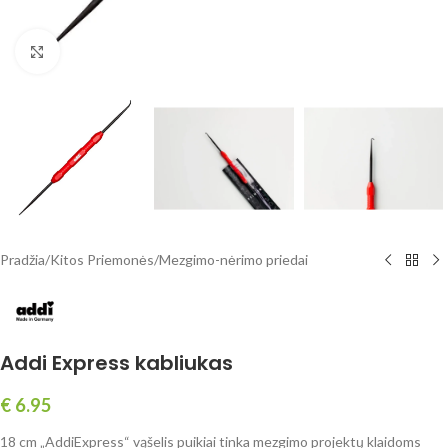
Spustelėkite, norėdami padidinti
Pradžia
/
Kitos Priemonės
/
Mezgimo-nėrimo priedai
Addi Express kabliukas
€
6.95
18 cm „AddiExpress“ vąšelis puikiai tinka mezgimo projektų klaidoms