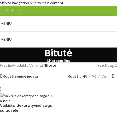
Skip to navigation
Skip to main content
MENIU
MENIU
Bitutė
Kategorijos
Pradžia
/
Produkto Variantai
/
Bitutė
Rezultatų: 1
Rodyti šoninę juostą
Rodyti
48
96
Visi
Vaikiška dekoratyvinė saga
su ausele