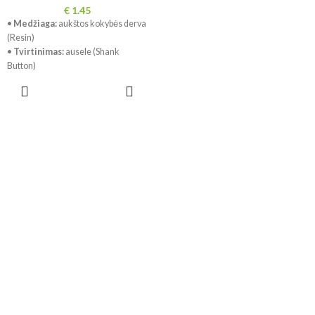
€
1.45
•
Medžiaga:
aukštos kokybės derva
(Resin)
•
Tvirtinimas:
ausele (Shank
Button)
•
Dydis:
18 mm
PASIRINKTI
•
Kilmės šalis:
Portugalija
SAVYBES
•
Dizainai:
bitutė, spalvota sraigė ir
širdelių balionai
•
Spalvos:
įvairiaspalviai piešiniai
skaidriame fone
•
Tinka:
vaikiškiems drabužiams,
megztiniams, kuprinėms, žaislams
ir rankdarbiams
!!!
Dėl skirtingų kompiuterių ir
telefonų ekranų parametrų
spalvos gali šiek tiek skirtis.