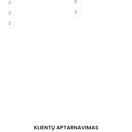
Degintas alyvuogių medis iš Italijos
ir Ispanijos
KLIENTŲ APTARNAVIMAS