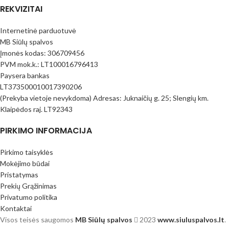
REKVIZITAI
Internetinė parduotuvė
MB Siūlų spalvos
Įmonės kodas: 306709456
PVM mok.k.: LT100016796413
Paysera bankas
LT373500010017390206
(Prekyba vietoje nevykdoma) Adresas: Juknaičių g. 25; Slengių km.
Klaipėdos raj. LT92343
PIRKIMO INFORMACIJA
Pirkimo taisyklės
Mokėjimo būdai
Pristatymas
Prekių Grąžinimas
Privatumo politika
Kontaktai
Visos teisės saugomos
MB Siūlų spalvos
2023
www.siuluspalvos.lt
.