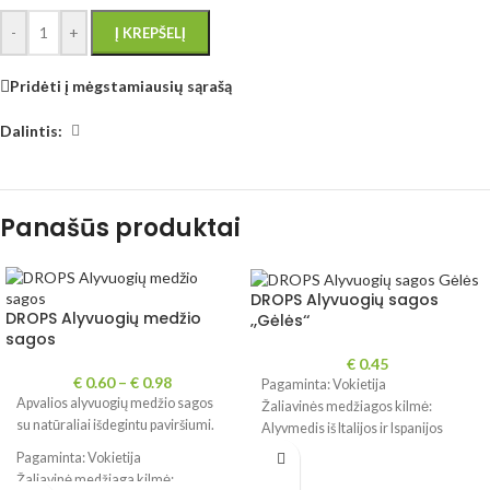
-
+
Į KREPŠELĮ
Pridėti į mėgstamiausių sąrašą
Dalintis:
Panašūs produktai
DROPS Alyvuogių sagos
DROPS Alyvuogių medžio
‚,Gėlės‘‘
sagos
€
0.45
€
0.60
–
€
0.98
Pagaminta: Vokietija
Apvalios alyvuogių medžio sagos
Žaliavinės medžiagos kilmė:
su natūraliai išdegintu paviršiumi.
Alyvmedis iš Italijos ir Ispanijos
Pagaminta: Vokietija
Žaliavinė medžiaga kilmė: