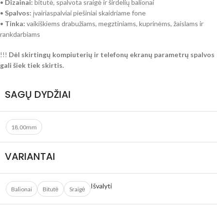
•
Dizainai:
bitutė, spalvota sraigė ir širdelių balionai
•
Spalvos:
įvairiaspalviai piešiniai skaidriame fone
•
Tinka:
vaikiškiems drabužiams, megztiniams, kuprinėms, žaislams ir
rankdarbiams
!!!
Dėl skirtingų kompiuterių ir telefonų ekranų parametrų spalvos
gali šiek tiek skirtis.
SAGŲ DYDŽIAI
18.00mm
VARIANTAI
Išvalyti
Balionai
Bitutė
Sraigė