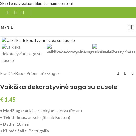
Skip to navigation
Skip to main content
MENIU
Spustelėkite, norėdami padidinti
Pradžia
/
Kitos Priemonės
/
Sagos
Vaikiška dekoratyvinė saga su ausele
€
1.45
•
Medžiaga:
aukštos kokybės derva (Resin)
•
Tvirtinimas:
ausele (Shank Button)
•
Dydis:
18 mm
•
Kilmės šalis:
Portugalija