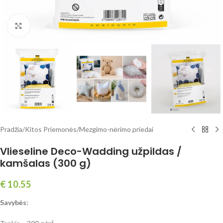
Spustelėkite, norėdami padidinti
Pradžia
/
Kitos Priemonės
/
Mezgimo-nėrimo priedai
Vlieseline Deco-Wadding užpildas /
kamšalas (300 g)
€
10.55
Savybės: