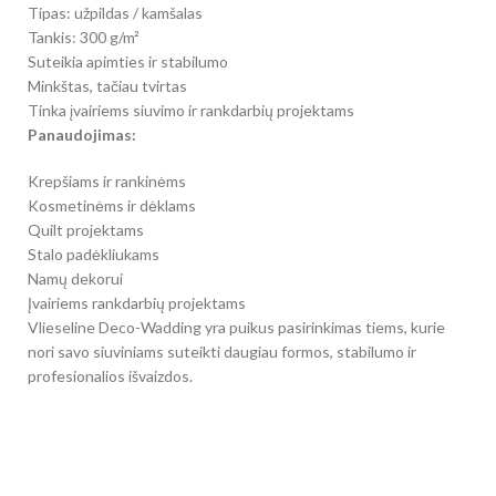
Tipas: užpildas / kamšalas
Tankis: 300 g/m²
Suteikia apimties ir stabilumo
Minkštas, tačiau tvirtas
Tinka įvairiems siuvimo ir rankdarbių projektams
Panaudojimas:
Krepšiams ir rankinėms
Kosmetinėms ir dėklams
Quilt projektams
Stalo padėkliukams
Namų dekorui
Įvairiems rankdarbių projektams
Vlieseline Deco-Wadding yra puikus pasirinkimas tiems, kurie
nori savo siuviniams suteikti daugiau formos, stabilumo ir
profesionalios išvaizdos.