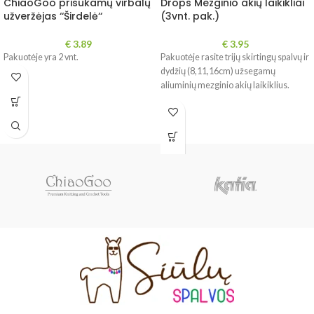
ChiaoGoo prisukamų virbalų
Drops Mezginio akių laikikliai
užveržėjas ‘‘Širdelė‘‘
(3vnt. pak.)
€
3.89
€
3.95
Pakuotėje yra 2 vnt.
Pakuotėje rasite trijų skirtingų spalvų ir
dydžių (8,11,16cm) užsegamų
aliuminių mezginio akių laikiklius.