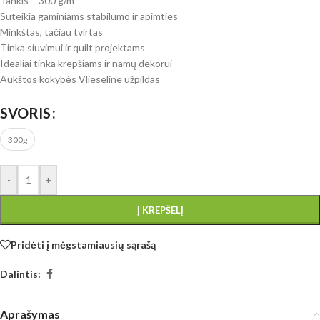
Tankis – 300 g/m²
Suteikia gaminiams stabilumo ir apimties
Minkštas, tačiau tvirtas
Tinka siuvimui ir quilt projektams
Idealiai tinka krepšiams ir namų dekorui
Aukštos kokybės Vlieseline užpildas
SVORIS
300g
-
+
Į KREPŠELĮ
Pridėti į mėgstamiausių sąrašą
Dalintis:
Aprašymas