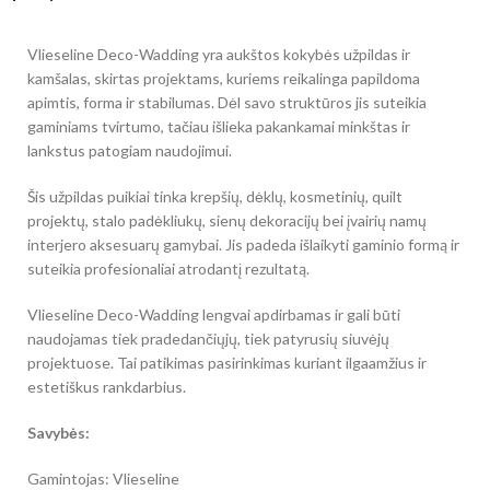
Vlieseline Deco-Wadding yra aukštos kokybės užpildas ir
kamšalas, skirtas projektams, kuriems reikalinga papildoma
apimtis, forma ir stabilumas. Dėl savo struktūros jis suteikia
gaminiams tvirtumo, tačiau išlieka pakankamai minkštas ir
lankstus patogiam naudojimui.
Šis užpildas puikiai tinka krepšių, dėklų, kosmetinių, quilt
projektų, stalo padėkliukų, sienų dekoracijų bei įvairių namų
interjero aksesuarų gamybai. Jis padeda išlaikyti gaminio formą ir
suteikia profesionaliai atrodantį rezultatą.
Vlieseline Deco-Wadding lengvai apdirbamas ir gali būti
naudojamas tiek pradedančiųjų, tiek patyrusių siuvėjų
projektuose. Tai patikimas pasirinkimas kuriant ilgaamžius ir
estetiškus rankdarbius.
Savybės:
Gamintojas: Vlieseline