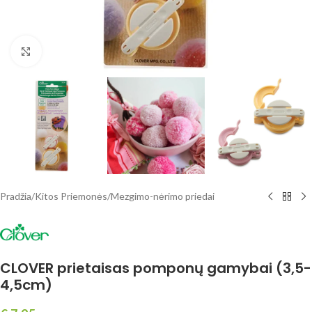
Spustelėkite, norėdami padidinti
Pradžia
/
Kitos Priemonės
/
Mezgimo-nėrimo priedai
CLOVER prietaisas pomponų gamybai (3,5-
4,5cm)