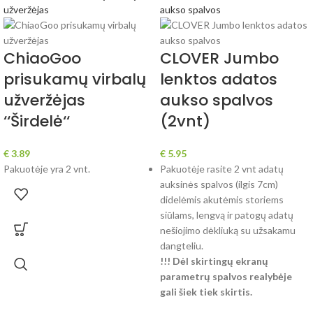
ChiaoGoo
CLOVER Jumbo
prisukamų virbalų
lenktos adatos
užveržėjas
aukso spalvos
‘‘Širdelė‘‘
(2vnt)
€
3.89
€
5.95
Pakuotėje yra 2 vnt.
Pakuotėje rasite 2 vnt adatų
auksinės spalvos (ilgis 7cm)
didelėmis akutėmis storiems
siūlams, lengvą ir patogų adatų
nešiojimo dėkliuką su užsakamu
dangteliu.
!!! Dėl skirtingų ekranų
parametrų spalvos realybėje
gali šiek tiek skirtis.