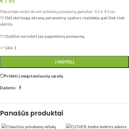
€
7.95
Pakuotėje rasite du vnt prietaisų pomponų gamybai -3,5 ir 4,5cm.
!!! Dėl skirtingų ekranų parametrų spalvos realybėje gali šiek tiek
skirtis.
!!! Dydžiai nurodyti jau pagamintų pomponų.
Liko 1
Į KREPŠELĮ
Pridėti į mėgstamiausių sąrašą
Dalintis:
Panašūs produktai