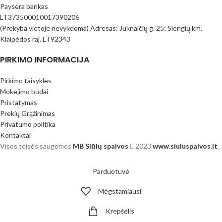
Paysera bankas
LT373500010017390206
(Prekyba vietoje nevykdoma) Adresas: Juknaičių g. 25; Slengių km.
Klaipėdos raj. LT92343
PIRKIMO INFORMACIJA
Pirkimo taisyklės
Mokėjimo būdai
Pristatymas
Prekių Grąžinimas
Privatumo politika
Kontaktai
Visos teisės saugomos
MB Siūlų spalvos
2023
www.siuluspalvos.lt
.
Parduotuvė
Mėgstamiausi
Krepšelis