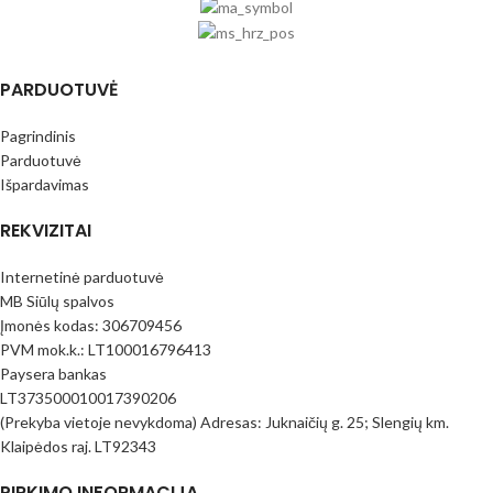
PARDUOTUVĖ
Pagrindinis
Parduotuvė
Išpardavimas
REKVIZITAI
Internetinė parduotuvė
MB Siūlų spalvos
Įmonės kodas: 306709456
PVM mok.k.: LT100016796413
Paysera bankas
LT373500010017390206
(Prekyba vietoje nevykdoma) Adresas: Juknaičių g. 25; Slengių km.
Klaipėdos raj. LT92343
PIRKIMO INFORMACIJA