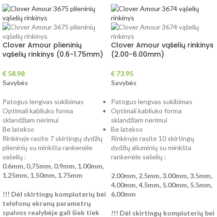
Clover Amour plieninių
Clover Amour vąšelių rinkinys
vąšelių rinkinys (0.6-1.75mm)
(2.00-6.00mm)
€
58.98
€
73.95
Savybės
Savybės
Patogus lengvas sukibimas
Patogus lengvas sukibimas
Optimali kabliuko forma
Optimali kabliuko forma
sklandžiam nėrimui
sklandžiam nėrimui
Be latekso
Be latekso
Rinkinyje rasite 7 skirtingų dydžių
Rinkinyje rasite 10 skirtingų
plieninių su minkšta rankenėle
dydžių aliuminių su minkšta
vašelių :
rankenėle vašelių :
0.6mm, 0,75mm, 0.9mm, 1.00mm,
1.25mm, 1.50mm, 1.75mm
2.00mm, 2.5mm, 3.00mm, 3.5mm,
4.00mm, 4.5mm, 5.00mm, 5.5mm,
!!! Dėl skirtingų kompiuterių bei
6.00mm
telefonų ekranų parametrų
spalvos realybėje gali šiek tiek
!!! Dėl skirtingų kompiuterių bei