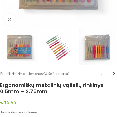
Spustelėkite, norėdami padidinti
Pradžia
/
Nėrimo priemonės
/
Vašelių rinkiniai
Ergonomiškų metalinių vąšelių rinkinys
0.5mm – 2.75mm
€
15.95
Tai idealus pasirinkimas: