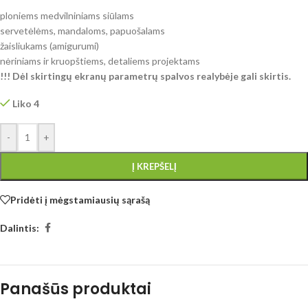
ploniems medvilniniams siūlams
servetėlėms, mandaloms, papuošalams
žaisliukams (amigurumi)
nėriniams ir kruopštiems, detaliems projektams
!!! Dėl skirtingų ekranų parametrų spalvos realybėje gali skirtis.
Liko 4
-
+
Į KREPŠELĮ
Pridėti į mėgstamiausių sąrašą
Dalintis:
Panašūs produktai