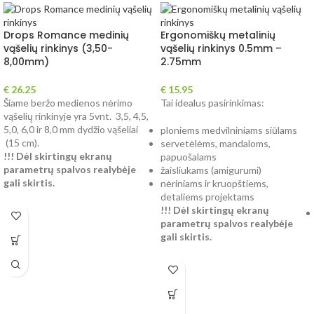
Drops Romance medinių
Ergonomiškų metalinių
vąšelių rinkinys (3,50-
vąšelių rinkinys 0.5mm –
8,00mm)
2.75mm
€
26.25
€
15.95
Šiame beržo medienos nėrimo
Tai idealus pasirinkimas:
vąšelių rinkinyje yra 5vnt. 3,5, 4,5,
5,0, 6,0 ir 8,0 mm dydžio vąšeliai
ploniems medvilniniams siūlams
(15 cm).
servetėlėms, mandaloms,
!!! Dėl skirtingų ekranų
papuošalams
parametrų spalvos realybėje
žaisliukams (amigurumi)
gali skirtis.
nėriniams ir kruopštiems,
detaliems projektams
!!! Dėl skirtingų ekranų
parametrų spalvos realybėje
gali skirtis.