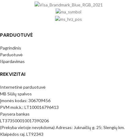
PARDUOTUVĖ
Pagrindinis
Parduotuvė
Išpardavimas
REKVIZITAI
Internetinė parduotuvė
MB Siūlų spalvos
Įmonės kodas: 306709456
PVM mok.k.: LT100016796413
Paysera bankas
LT373500010017390206
(Prekyba vietoje nevykdoma) Adresas: Juknaičių g. 25; Slengių km.
Klaipėdos raj. LT92343