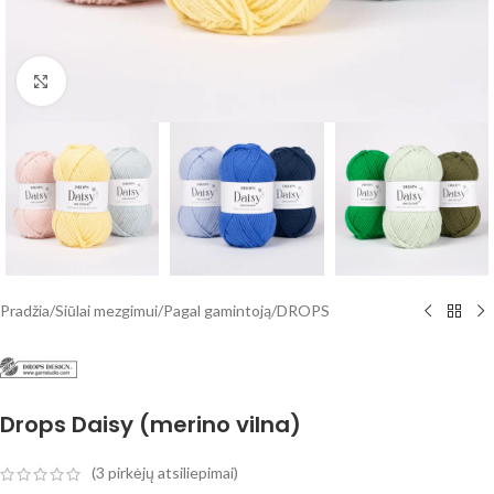
Spustelėkite, norėdami padidinti
Pradžia
/
Siūlai mezgimui
/
Pagal gamintoją
/
DROPS
Drops Daisy (merino vilna)
(
3
pirkėjų atsiliepimai)