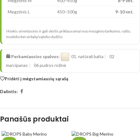
Megztinis M
400–450g
8-9 vnt.
Megztinis L
450–500g
9-10 vnt.
ℹ️ Kiekis orientacinis ir gali skirtis priklausomai nuo mezginio tankumo, rašto,
modelio bei virbalų/vąšelio dydžio.
🛍️ Perkamiausios spalvos:
01. natūrali balta
|
02
marcipanas
|
06 pudros rožinė
Pridėti į mėgstamiausių sąrašą
Dalintis:
Panašūs produktai