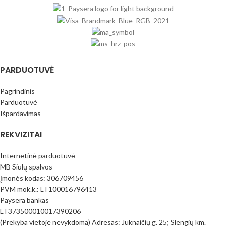
PARDUOTUVĖ
Pagrindinis
Parduotuvė
Išpardavimas
REKVIZITAI
Internetinė parduotuvė
MB Siūlų spalvos
Įmonės kodas: 306709456
PVM mok.k.: LT100016796413
Paysera bankas
LT373500010017390206
(Prekyba vietoje nevykdoma) Adresas: Juknaičių g. 25; Slengių km.