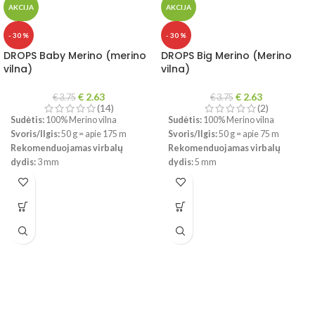
AKCIJA
AKCIJA
- 30 %
- 30 %
DROPS Baby Merino (merino
DROPS Big Merino (Merino
vilna)
vilna)
€
2.63
€
2.63
€
3.75
€
3.75
(14)
(2)
Sudėtis:
100% Merino vilna
Sudėtis:
100% Merino vilna
Svoris/Ilgis:
50 g = apie 175 m
Svoris/Ilgis:
50 g = apie 75 m
Rekomenduojamas virbalų
Rekomenduojamas virbalų
dydis:
3 mm
dydis:
5 mm
Mezginio tankumas:
10 x 10 cm =
Mezginio tankumas:
10 x 10 cm =
24 a. x 32 eilės
17 a. x 22 eilės
Priežiūra:
galima skalbti
Priežiūra:
Skalbkite mašinoje
skalbimo mašinoje, atsargiu
švelniu ciklu 40°C / Nenaudokite
režimu iki 40
°Ctemp., nedžiovinti
audinių minkštiklio / nedžiovinti
džiovyklėje.
džiovyklėje