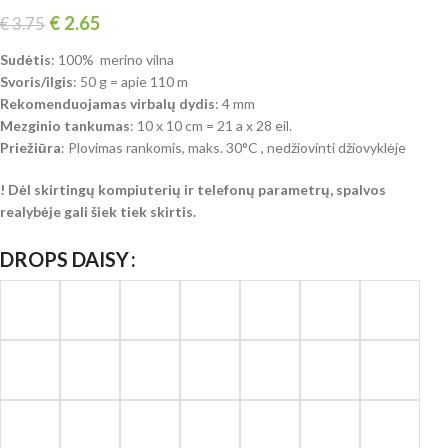
€
2.65
€
3.75
Sudėtis
: 100% merino vilna
Svoris/ilgis
: 50 g = apie 110 m
Rekomenduojamas virbalų dydis
: 4 mm
Mezginio tankumas
: 10 x 10 cm = 21 a x 28 eil.
Priežiūra
: Plovimas rankomis, maks. 30°C , nedžiovinti džiovyklėje
!
Dėl skirtingų kompiuterių ir telefonų parametrų, spalvos
realybėje gali šiek tiek skirtis.
DROPS DAISY