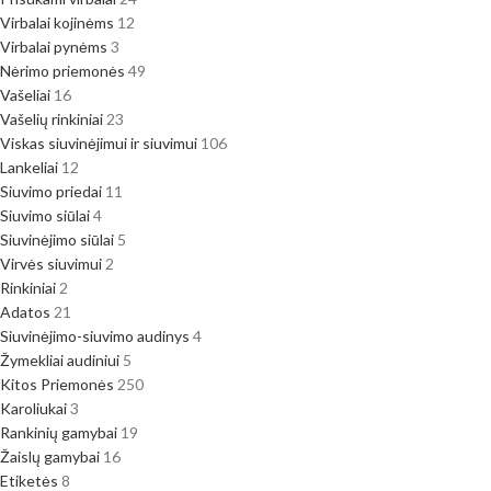
Virbalai kojinėms
12
Virbalai pynėms
3
Nėrimo priemonės
49
Vašeliai
16
Vašelių rinkiniai
23
Viskas siuvinėjimui ir siuvimui
106
Lankeliai
12
Siuvimo priedai
11
Siuvimo siūlai
4
Siuvinėjimo siūlai
5
Virvės siuvimui
2
Rinkiniai
2
Adatos
21
Siuvinėjimo-siuvimo audinys
4
Žymekliai audiniui
5
Kitos Priemonės
250
Karoliukai
3
Rankinių gamybai
19
Žaislų gamybai
16
Etiketės
8