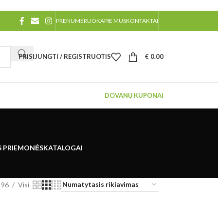
PRENUMERUOK
APIE MUS
KONTAKTAI
PRISIJUNGTI / REGISTRUOTIS
€
0.00
DOVANŲ KUPONAI
S PRIEMONĖS
KATALOGAI
96
Visi