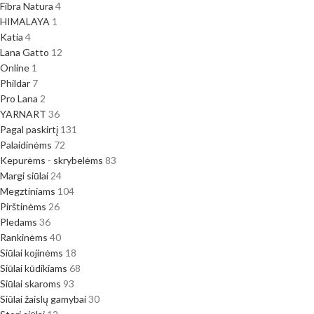
Fibra Natura
4
HIMALAYA
1
Katia
4
Lana Gatto
12
Online
1
Phildar
7
Pro Lana
2
YARNART
36
Pagal paskirtį
131
Palaidinėms
72
Kepurėms - skrybelėms
83
Margi siūlai
24
Megztiniams
104
Pirštinėms
26
Pledams
36
Rankinėms
40
Siūlai kojinėms
18
Siūlai kūdikiams
68
Siūlai skaroms
93
Siūlai žaislų gamybai
30