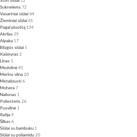
Stori siūlai
12
Suknelėms
72
Vasariniai siūlai
64
Žieminiai siūlai
61
Pagal pluoštą
134
Akrilas
29
Alpaka
17
Blizgūs siūlai
5
Kašmyras
2
Linas
5
Medvilnė
41
Merino vilna
20
Metalizuoti
6
Mohera
7
Nailonas
1
Poliesteris
26
Pusvilnė
1
Rafija
9
Šilkas
6
Siūlai su bambuku
1
Siūlai su poliamidu
20