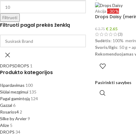
Akcija
- 30 %
Drops Daisy (merin
Filtruoti
Filtruoti pagal prekės ženklą
€
2.65
€
3.75
(3)
Sudėtis
: 100% merin
Svoris/ilgis
: 50 g = a
Rekomenduojamas vi
Mezginio tankumas
DROPS
DROPS
1
eil.
Produkto kategorijos
Priežiūra
: Plovimas r
nedžiovinti džiovyklėj
Pasirinkti savybes
Išpardavimas
100
!
Dėl skirtingų kompi
Siūlai mezgimui
135
parametrų, spalvos r
Pagal gamintoją
124
skirtis.
Gazzal
6
Rosarios4
2
Silke by Arvier
9
Alize
5
DROPS
34