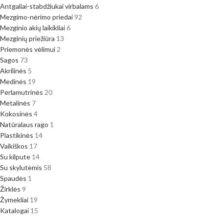
Antgaliai-stabdžiukai virbalams
6
Mezgimo-nėrimo priedai
92
Mezginio akių laikikliai
6
Mezginių priežiūra
13
Priemonės vėlimui
2
Sagos
73
Akrilinės
5
Medinės
19
Perlamutrinės
20
Metalinės
7
Kokosinės
4
Natūralaus rago
1
Plastikinės
14
Vaikiškos
17
Su kilpute
14
Su skylutėmis
58
Spaudės
1
Žirklės
9
Žymekliai
19
Katalogai
15