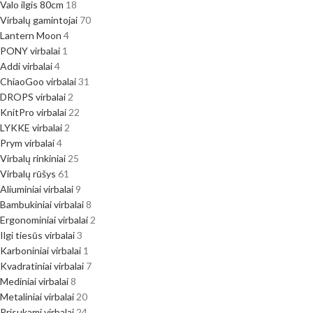
Valo ilgis 80cm
18
Virbalų gamintojai
70
Lantern Moon
4
PONY virbalai
1
Addi virbalai
4
ChiaoGoo virbalai
31
DROPS virbalai
2
KnitPro virbalai
22
LYKKE virbalai
2
Prym virbalai
4
Virbalų rinkiniai
25
Virbalų rūšys
61
Aliuminiai virbalai
9
Bambukiniai virbalai
8
Ergonominiai virbalai
2
Ilgi tiesūs virbalai
3
Karboniniai virbalai
1
Kvadratiniai virbalai
7
Mediniai virbalai
8
Metaliniai virbalai
20
Prisukami virbalai
24