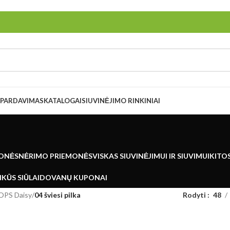
ŠPARDAVIMAS
KATALOGAI
SIUVINĖJIMO RINKINIAI
ONĖS
NĖRIMO PRIEMONĖS
VISKAS SIUVINĖJIMUI IR SIUVIMUI
KITO
KŪS SIŪLAI
DOVANŲ KUPONAI
OPS Daisy
/
04 šviesi pilka
Rodyti
48