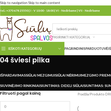
Skip to navigation
Skip to main content
tel.: +370 678 25550 | I - V 10:00 - 18:00 | VI - Nedirbame | VII - Nedirbame
PASIRINKTI KATEGORIJĄ
IEŠKOTI KATEGORIJŲ
PAGRINDINIS
PARDUOTUVĖ
I
04 šviesi pilka
IŠPARDAVIMAS
SIŪLAI MEZGIMUI
SIŪLAI NĖRIMUI
MEZGIMO PRIEM
SIUVINĖJIMO RINKINIAI
SIUNTIMAS: DIDELI SIŪLAI
SIUNTIMAS: SUN
Filtruoti pagal kainą
Pradžia
/
Produkto DR