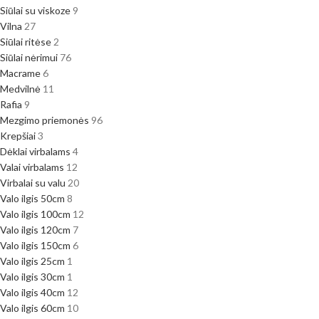
Siūlai su viskoze
9
Vilna
27
Siūlai ritėse
2
Siūlai nėrimui
76
Macrame
6
Medvilnė
11
Rafia
9
Mezgimo priemonės
96
Krepšiai
3
Dėklai virbalams
4
Valai virbalams
12
Virbalai su valu
20
Valo ilgis 50cm
8
Valo ilgis 100cm
12
Valo ilgis 120cm
7
Valo ilgis 150cm
6
Valo ilgis 25cm
1
Valo ilgis 30cm
1
Valo ilgis 40cm
12
Valo ilgis 60cm
10