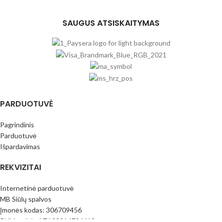
SAUGUS ATSISKAITYMAS
PARDUOTUVĖ
Pagrindinis
Parduotuvė
Išpardavimas
REKVIZITAI
Internetinė parduotuvė
MB Siūlų spalvos
Įmonės kodas: 306709456
PVM mok.k.: LT100016796413