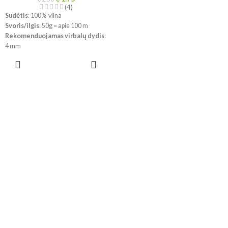
(4)
Sudėtis
: 100% vilna
Svoris/ilgis
: 50g = apie 100 m
Rekomenduojamas virbalų dydis
:
4 mm
Mezginio tankumas
: 10 x 10 cm =
PASIRINKTI
21 a x 28 eil.
SAVYBES
Priežiūra
: Skalbimas mašinoje
švelniu ciklu 40°C ; nenudokite
skalbinių minkštiklio; nedžiovinti
džiovyklėje
!!!
Dėl skirtingų kompiuterių ir
telefonų ekranų parametrų
spalvos gali šiek tiek skirtis.