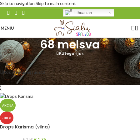
Skip to navigation
Skip to main content
Lithuanian
MENIU
68 melsva
Kategorijos
Pradžia
/
Produkto DROPS Karisma
/
68 melsva
Rezultatų: 1
Rodyti šoninę juostą
Rodyti
48
96
Visi
AKCIJA
- 30 %
Drops Karisma (vilna)
€
1.75
€
2.50