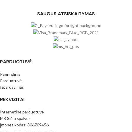
SAUGUS ATSISKAITYMAS
PARDUOTUVĖ
Pagrindinis
Parduotuvė
Išpardavimas
REKVIZITAI
Internetinė parduotuvė
MB Siūlų spalvos
Įmonės kodas: 306709456
PVM mok.k.: LT100016796413