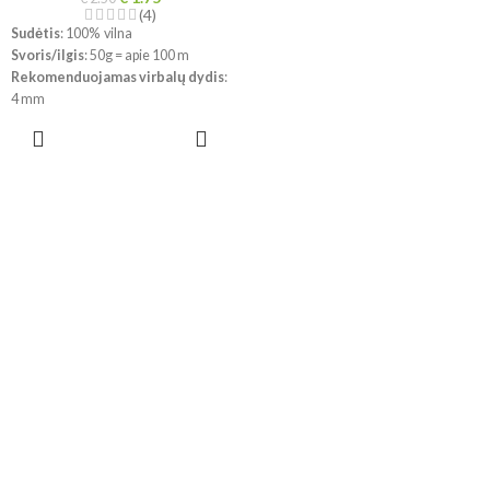
(4)
Sudėtis
: 100% vilna
Svoris/ilgis
: 50g = apie 100 m
Rekomenduojamas virbalų dydis
:
4 mm
Mezginio tankumas
: 10 x 10 cm =
PASIRINKTI
21 a x 28 eil.
SAVYBES
Priežiūra
: Skalbimas mašinoje
švelniu ciklu 40°C ; nenudokite
skalbinių minkštiklio; nedžiovinti
džiovyklėje
!!!
Dėl skirtingų kompiuterių ir
telefonų ekranų parametrų
spalvos gali šiek tiek skirtis.