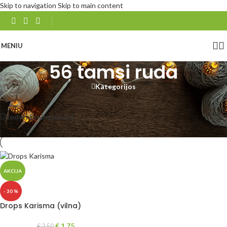
Skip to navigation
Skip to main content
MENIU
56 tamsi ruda
Kategorijos
Pradžia
/
Produkto DROPS Karisma
/
56 tamsi ruda
Rezultatų: 1
Rodyti šoninę juostą
Rodyti
48
96
Visi
AKCIJA
- 30 %
Drops Karisma (vilna)
€
1.75
€
2.50