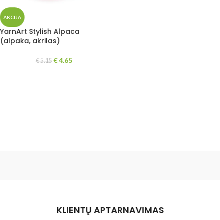
AKCIJA
YarnArt Stylish Alpaca
(alpaka, akrilas)
€
4.65
€
5.15
KLIENTŲ APTARNAVIMAS