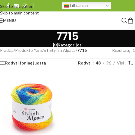
Lithuanian
Skip to navigation
Skip to main content
MENIU
7715
Kategorijos
Pradžia
/
Produkto YarnArt Stylish Alpaca
/
7715
Rezultatų: 1
Rodyti šoninę juostą
Rodyti
48
96
Visi