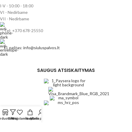
I-V - 10:00 - 18:00
VI - Nedirbame
VII - Nedirbame
Tel: +370 678-25550
El. paštas: info@siuluspalvos.lt
SAUGUS ATSISKAITYMAS
PARDUOTUVĖ
rduotuvė
Filtrai
Mėgstamiausi
Krepšelis
Mano paskyra
REKVIZITAI