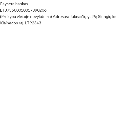
Paysera bankas
LT373500010017390206
(Prekyba vietoje nevykdoma) Adresas: Juknaičių g. 25; Slengių km.
Klaipėdos raj. LT92343
PIRKIMO INFORMACIJA
Pirkimo taisyklės
Mokėjimo būdai
Pristatymas
Prekių Grąžinimas
Privatumo politika
Kontaktai
Visos teisės saugomos
MB Siūlų spalvos
2023
www.siuluspalvos.lt
.
Parduotuvė
Filtrai
Mėgstamiausi