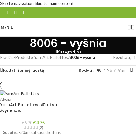
Skip to navigation
Skip to main content
MENIU
8006 - vyšnia
Kategorijos
Pradžia
/
Produkto YarnArt Paillettes
/
8006 - vyšnia
Rezultatų: 1
Rodyti šoninę juostą
Rodyti
48
96
Visi
Akcija
YarnArt Paillettes siūlai su
žvyneliais
€
4.75
€
5.20
(2)
Sudėtis
: 75% metalikas poliesteris