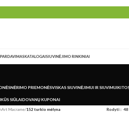
ŠPARDAVIMAS
KATALOGAI
SIUVINĖJIMO RINKINIAI
ONĖS
NĖRIMO PRIEMONĖS
VISKAS SIUVINĖJIMUI IR SIUVIMUI
KITO
KŪS SIŪLAI
DOVANŲ KUPONAI
rnArt Macrame
/
152 turkio mėlyna
Rodyti
48