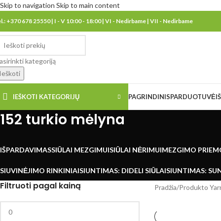
Skip to navigation
Skip to main content
el.: +370 678 25550 | I - V 10:00 - 18:00 | VI - Nedirbame | VII - Nedirbame
asirinkti kategoriją
Ieškoti
IEŠKOTI KATEGORIJŲ
PAGRINDINIS
PARDUOTUVĖ
I
152 turkio mėlyna
IŠPARDAVIMAS
SIŪLAI MEZGIMUI
SIŪLAI NĖRIMUI
MEZGIMO PRIEM
SIUVINĖJIMO RINKINIAI
SIUNTIMAS: DIDELI SIŪLAI
SIUNTIMAS: SUN
Filtruoti pagal kainą
Pradžia
/
Produkto Ya