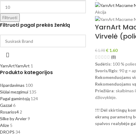
Akcija
Filtruoti
Filtruoti pagal prekės ženklą
YarnArt Ma
Virvelė (pol
€
1.60
€
1.98
(8)
Sudėtis
: 100 % polie
YarnArt
YarnArt
1
Svoris/Ilgis
: 90 g = a
Produkto kategorijos
Rekomenduojams vir
Rekomenduojams vąš
Išpardavimas
100
Priežiūra
: skalbimas i
Siūlai mezgimui
135
džiovyklėje.
Pagal gamintoją
124
Gazzal
6
!!! Dėl skirtingų ko
Rosarios4
2
ekranų parametrų be
Silke by Arvier
9
spalvos realybėje gali
Alize
5
DROPS
34