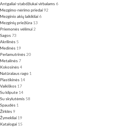
Antgaliai-stabdžiukai virbalams
6
Mezgimo-nėrimo priedai
92
Mezginio akių laikikliai
6
Mezginių priežiūra
13
Priemonės vėlimui
2
Sagos
73
Akrilinės
5
Medinės
19
Perlamutrinės
20
Metalinės
7
Kokosinės
4
Natūralaus rago
1
Plastikinės
14
Vaikiškos
17
Su kilpute
14
Su skylutėmis
58
Spaudės
1
Žirklės
9
Žymekliai
19
Katalogai
15