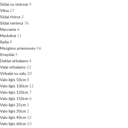
Siūlai su viskoze
9
Vilna
27
Siūlai ritėse
2
Siūlai nėrimui
76
Macrame
6
Medvilnė
11
Rafia
9
Mezgimo priemonės
96
Krepšiai
3
Dėklai virbalams
4
Valai virbalams
12
Virbalai su valu
20
Valo ilgis 50cm
8
Valo ilgis 100cm
12
Valo ilgis 120cm
7
Valo ilgis 150cm
6
Valo ilgis 25cm
1
Valo ilgis 30cm
1
Valo ilgis 40cm
12
Valo ilgis 60cm
10