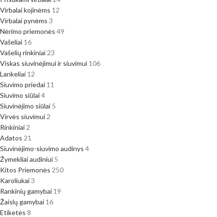
Virbalai kojinėms
12
Virbalai pynėms
3
Nėrimo priemonės
49
Vašeliai
16
Vašelių rinkiniai
23
Viskas siuvinėjimui ir siuvimui
106
Lankeliai
12
Siuvimo priedai
11
Siuvimo siūlai
4
Siuvinėjimo siūlai
5
Virvės siuvimui
2
Rinkiniai
2
Adatos
21
Siuvinėjimo-siuvimo audinys
4
Žymekliai audiniui
5
Kitos Priemonės
250
Karoliukai
3
Rankinių gamybai
19
Žaislų gamybai
16
Etiketės
8