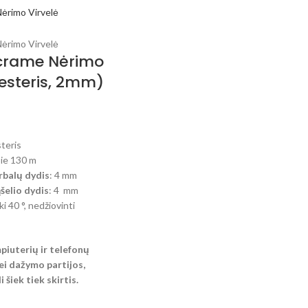
crame Nėrimo
iesteris, 2mm)
steris
pie 130 m
balų dydis
: 4 mm
elio dydis
: 4 mm
ki 40 °, nedžiovinti
mpiuterių ir telefonų
i dažymo partijos,
 šiek tiek skirtis.