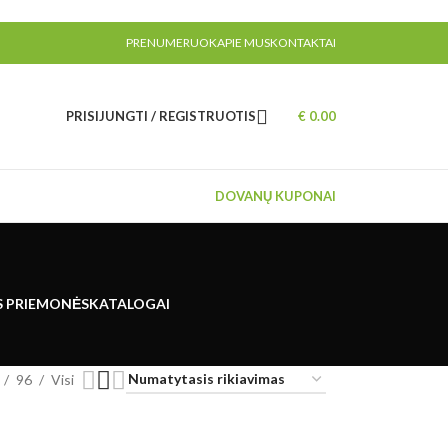
PRENUMERUOK
APIE MUS
KONTAKTAI
PRISIJUNGTI / REGISTRUOTIS
€
0.00
DOVANŲ KUPONAI
S PRIEMONĖS
KATALOGAI
96
Visi