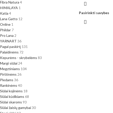
Fibra Natura
4
HIMALAYA
1
Pasirinkti savybes
Katia
4
Lana Gatto
12
Online
1
Phildar
7
Pro Lana
2
YARNART
36
Pagal paskirtį
131
Palaidinėms
72
Kepurėms - skrybelėms
83
Margi siūlai
24
Megztiniams
104
Pirštinėms
26
Pledams
36
Rankinėms
40
Siūlai kojinėms
18
Siūlai kūdikiams
68
Siūlai skaroms
93
Siūlai žaislų gamybai
30