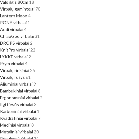
Valo ilgis 80cm
18
Virbalų gamintojai
70
Lantern Moon
4
PONY virbalai
1
Addi virbalai
4
ChiaoGoo virbalai
31
DROPS virbalai
2
KnitPro virbalai
22
LYKKE virbalai
2
Prym virbalai
4
Virbalų rinkiniai
25
Virbalų rūšys
61
Aliuminiai virbalai
9
Bambukiniai virbalai
8
Ergonominiai virbalai
2
Ilgi tiesūs virbalai
3
Karboniniai virbalai
1
Kvadratiniai virbalai
7
Mediniai virbalai
8
Metaliniai virbalai
20
Prisukami virbalai
24