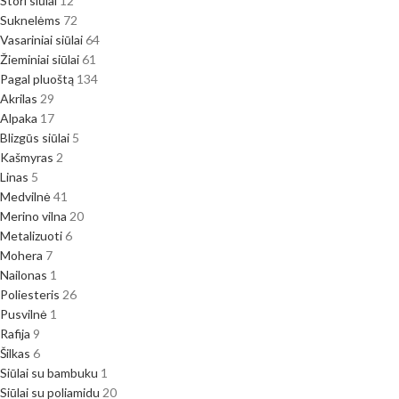
Stori siūlai
12
Suknelėms
72
Vasariniai siūlai
64
Žieminiai siūlai
61
Pagal pluoštą
134
Akrilas
29
Alpaka
17
Blizgūs siūlai
5
Kašmyras
2
Linas
5
Medvilnė
41
Merino vilna
20
Metalizuoti
6
Mohera
7
Nailonas
1
Poliesteris
26
Pusvilnė
1
Rafija
9
Šilkas
6
Siūlai su bambuku
1
Siūlai su poliamidu
20