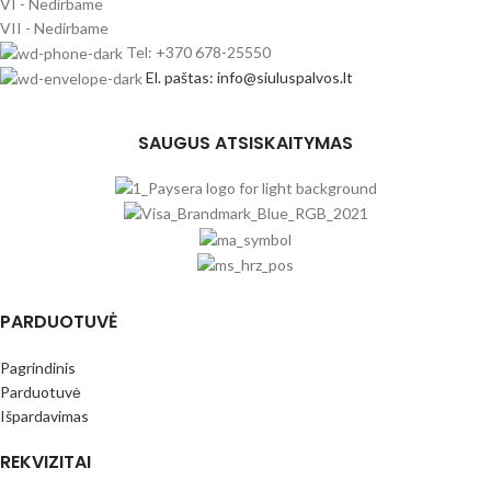
VI - Nedirbame
VII - Nedirbame
Tel: +370 678-25550
El. paštas: info@siuluspalvos.lt
SAUGUS ATSISKAITYMAS
PARDUOTUVĖ
Pagrindinis
Parduotuvė
Išpardavimas
REKVIZITAI