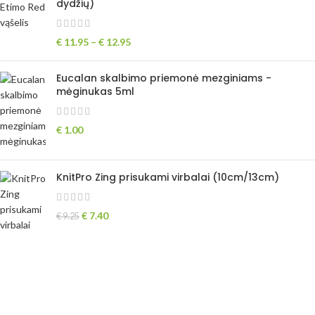
dydžių)
€
11.95
–
€
12.95
Eucalan skalbimo priemonė mezginiams -
mėginukas 5ml
€
1.00
KnitPro Zing prisukami virbalai (10cm/13cm)
€
7.40
€
9.25