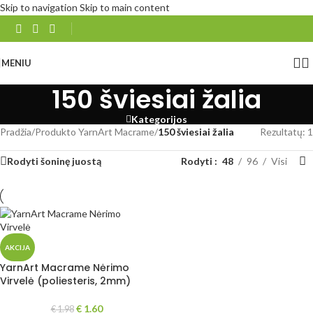
Skip to navigation
Skip to main content
MENIU
150 šviesiai žalia
Kategorijos
Pradžia
/
Produkto YarnArt Macrame
/
150 šviesiai žalia
Rezultatų: 1
Rodyti šoninę juostą
Rodyti
48
96
Visi
AKCIJA
YarnArt Macrame Nėrimo
Virvelė (poliesteris, 2mm)
€
1.60
€
1.98