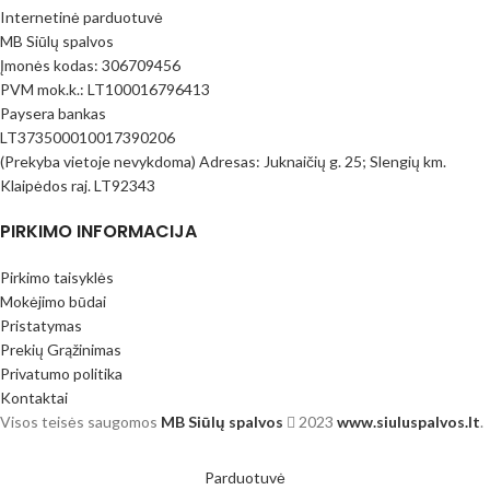
Internetinė parduotuvė
MB Siūlų spalvos
Įmonės kodas: 306709456
PVM mok.k.: LT100016796413
Paysera bankas
LT373500010017390206
(Prekyba vietoje nevykdoma) Adresas: Juknaičių g. 25; Slengių km.
Klaipėdos raj. LT92343
PIRKIMO INFORMACIJA
Pirkimo taisyklės
Mokėjimo būdai
Pristatymas
Prekių Grąžinimas
Privatumo politika
Kontaktai
Visos teisės saugomos
MB Siūlų spalvos
2023
www.siuluspalvos.lt
.
Parduotuvė