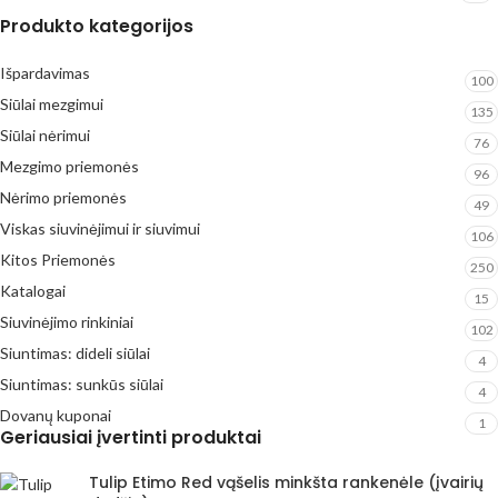
Produkto kategorijos
Išpardavimas
100
Siūlai mezgimui
135
Siūlai nėrimui
76
Mezgimo priemonės
96
Nėrimo priemonės
49
Viskas siuvinėjimui ir siuvimui
106
Kitos Priemonės
250
Katalogai
15
Siuvinėjimo rinkiniai
102
Siuntimas: dideli siūlai
4
Siuntimas: sunkūs siūlai
4
Dovanų kuponai
1
Geriausiai įvertinti produktai
Tulip Etimo Red vąšelis minkšta rankenėle (įvairių