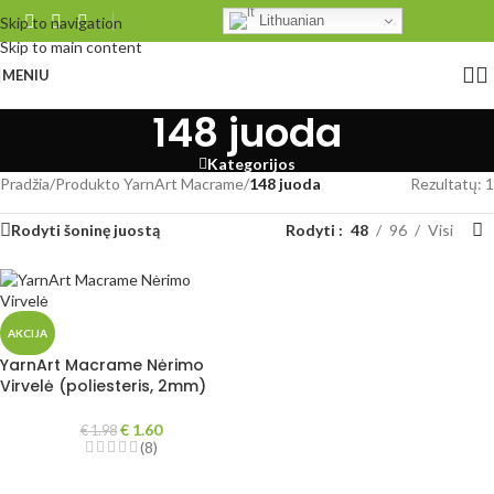
Lithuanian
Skip to navigation
Skip to main content
MENIU
148 juoda
Kategorijos
Pradžia
/
Produkto YarnArt Macrame
/
148 juoda
Rezultatų: 1
Rodyti šoninę juostą
Rodyti
48
96
Visi
AKCIJA
YarnArt Macrame Nėrimo
Virvelė (poliesteris, 2mm)
€
1.60
€
1.98
(8)