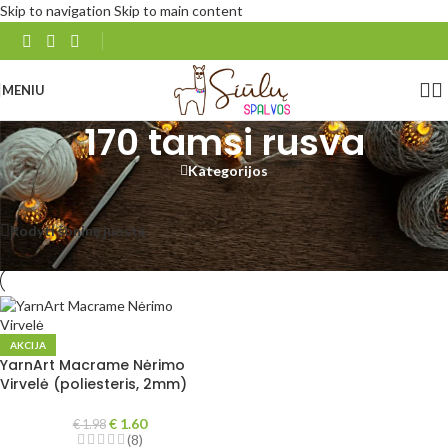
Skip to navigation
Skip to main content
MENIU
170 tamsi rusva
Kategorijos
Pradžia
/
Produkto YarnArt Macrame
/
170 tamsi rusva
Rezultatų: 1
Rodyti šoninę juostą
Rodyti
48
96
Visi
AKCIJA
YarnArt Macrame Nėrimo
Virvelė (poliesteris, 2mm)
€
1.60
€
1.98
(8)