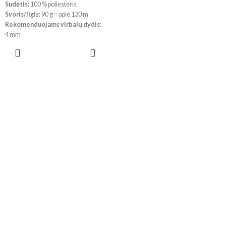
Sudėtis
: 100 % poliesteris
Svoris/Ilgis
: 90 g = apie 130 m
Rekomenduojams virbalų dydis
:
4 mm
Rekomenduojams vąšelio dydis
:
PASIRINKTI
4 mm
SAVYBES
Priežiūra
: skalbimas iki 40 °,
nedžiovinti džiovyklėje.
!!! Dėl skirtingų kompiuterių ir
telefonų ekranų parametrų bei
dažymo partijos, spalvos
realybėje gali šiek tiek skirtis.