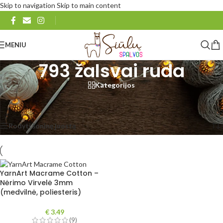
Skip to navigation
Skip to main content
MENIU
793 žalsvai ruda
Kategorijos
Pradžia
/
Produkto YarnArt Macrame Cotton
/
793 žalsvai ruda
Rezultatų: 1
Rodyti šoninę juostą
Rodyti
48
96
Visi
YarnArt Macrame Cotton –
Nėrimo Virvelė 3mm
(medvilnė, poliesteris)
€
3.49
(9)