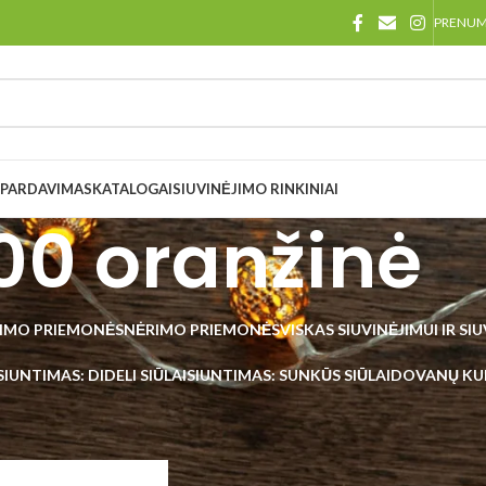
PRENU
ŠPARDAVIMAS
KATALOGAI
SIUVINĖJIMO RINKINIAI
00 oranžinė
IMO PRIEMONĖS
NĖRIMO PRIEMONĖS
VISKAS SIUVINĖJIMUI IR SI
SIUNTIMAS: DIDELI SIŪLAI
SIUNTIMAS: SUNKŪS SIŪLAI
DOVANŲ KU
rnArt Macrame Cotton
/
800 oranžinė
Rodyti
48