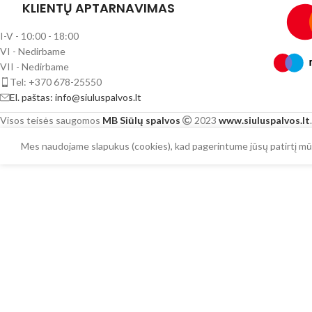
KLIENTŲ APTARNAVIMAS
I-V - 10:00 - 18:00
VI - Nedirbame
VII - Nedirbame
Tel: +370 678-25550
El. paštas: info@siuluspalvos.lt
Visos teisės saugomos
MB Siūlų spalvos
2023
www.siuluspalvos.lt
.
Mes naudojame slapukus (cookies), kad pagerintume jūsų patirtį mūs