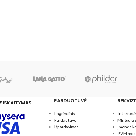
PARDUOTUVĖ
REKVIZI
SISKAITYMAS
Pagrindinis
Interneti
Parduotuvė
MB Siūlų 
Išpardavimas
Įmonės k
PVM mok.