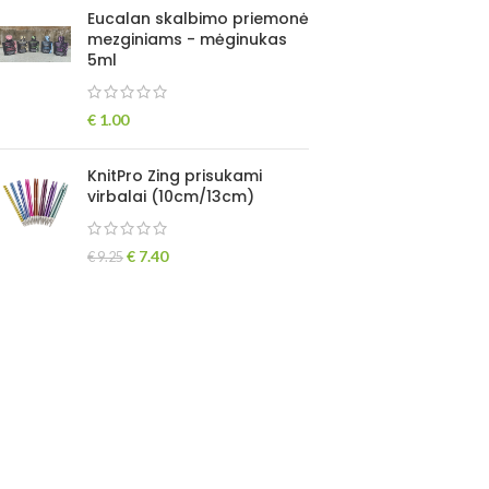
Eucalan skalbimo priemonė
mezginiams - mėginukas
5ml
€
1.00
KnitPro Zing prisukami
virbalai (10cm/13cm)
€
7.40
€
9.25