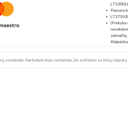
LT10001
Paysera 
LT37350
(Prekyba 
nevykdom
Juknaičių 
Klaipėdos
ų svetainėje. Naršydami šioje svetainėje, jūs sutinkate su mūsų slapukų