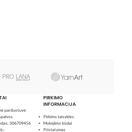
TAI
PIRKIMO
INFORMACIJA
nė parduotuvė
spalvos
Pirkimo taisyklės
odas: 306709456
Mokėjimo būdai
k.:
Pristatymas