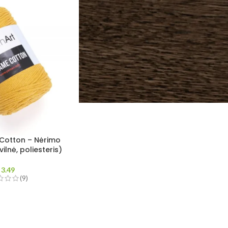
Cotton – Nėrimo
lnė, poliesteris)
3.49
(9)