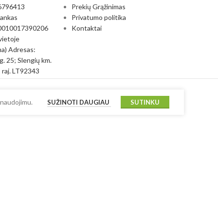
6796413
Prekių Grąžinimas
bankas
Privatumo politika
0010017390206
Kontaktai
vietoje
a) Adresas:
g. 25; Slengių km.
 raj. LT92343
 naudojimu.
SUŽINOTI DAUGIAU
SUTINKU