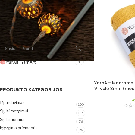
Kaina:
€ 0
—
€ 10
FILTRUOTI
FILTRUOTI PAGAL PREKĖS ŽENKLĄ
YarnArt
1
YarnArt Macrame 
Virvelė 3mm (medvi
PRODUKTO KATEGORIJOS
€
Išpardavimas
100
Siūlai mezgimui
135
Siūlai nėrimui
76
Mezgimo priemonės
96