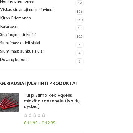
Nėrimo priemonės
49
Viskas siuvinėjimui ir siuvimui
106
Kitos Priemonės
250
Katalogai
15
Siuvinėjimo rinkiniai
102
Siuntimas: dideli siūlai
4
Siuntimas: sunkūs siūlai
4
Dovanų kuponai
1
GERIAUSIAI ĮVERTINTI PRODUKTAI
Tulip Etimo Red vąšelis
minkšta rankenėle (įvairių
dydžių)
€
11.95
–
€
12.95