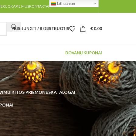
Lithuanian
MERUOK
APIE MUS
KONTAKTAI
PRISIJUNGTI / REGISTRUOTIS
€
0.00
DOVANŲ KUPONAI
UVIMUI
KITOS PRIEMONĖS
KATALOGAI
PONAI
96
Visi