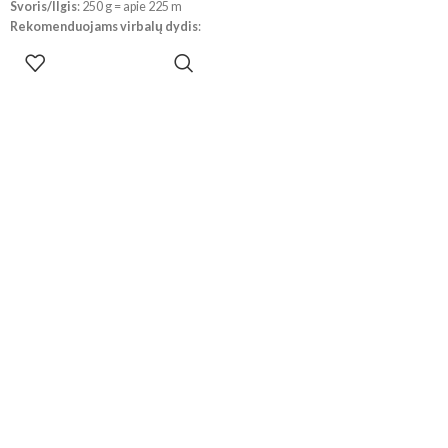
Svoris/Ilgis
: 250 g = apie 225 m
Rekomenduojams virbalų dydis
:
5 mm
PASIRINKTI
Rekomenduojams vąšelio dydis
:
SAVYBES
5 mm
Priežiūra
: skalbimas iki 40 °,
nedžiovinti džiovyklėje.
!!! Dėl skirtingų kompiuterių ir
telefonų ekranų parametrų bei
dažymo partijos, spalvos
realybėje gali šiek tiek skirtis.