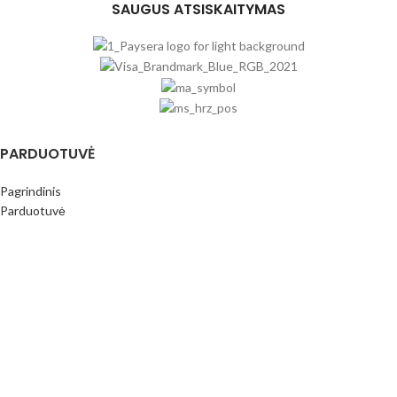
SAUGUS ATSISKAITYMAS
PARDUOTUVĖ
Pagrindinis
Parduotuvė
Išpardavimas
REKVIZITAI
Internetinė parduotuvė
MB Siūlų spalvos
Įmonės kodas: 306709456
PVM mok.k.: LT100016796413
Paysera bankas