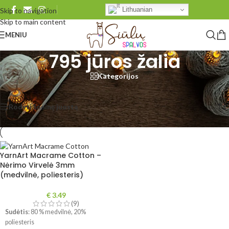
Lithuanian
Skip to navigation
Skip to main content
MENIU
795 jūros žalia
Kategorijos
Pradžia
/
Produkto YarnArt Macrame Cotton
/
795 jūros žalia
Rezultatų: 1
Rodyti šoninę juostą
Rodyti
48
96
Visi
YarnArt Macrame Cotton –
Nėrimo Virvelė 3mm
(medvilnė, poliesteris)
€
3.49
(9)
Sudėtis
: 80 % medvilnė, 20%
poliesteris