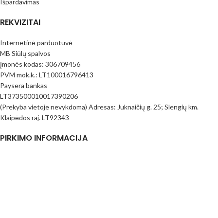
Išpardavimas
REKVIZITAI
Internetinė parduotuvė
MB Siūlų spalvos
Įmonės kodas: 306709456
PVM mok.k.: LT100016796413
Paysera bankas
LT373500010017390206
(Prekyba vietoje nevykdoma) Adresas: Juknaičių g. 25; Slengių km.
Klaipėdos raj. LT92343
PIRKIMO INFORMACIJA
Pirkimo taisyklės
Mokėjimo būdai
Pristatymas
Prekių Grąžinimas
Privatumo politika
Kontaktai