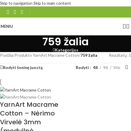
Skip to navigation
Skip to main content
MENIU
759 žalia
Kategorijos
Pradžia
/
Produkto YarnArt Macrame Cotton
/
759 žalia
Rezultatų: 1
Rodyti šoninę juostą
Rodyti
48
96
Visi
YarnArt Macrame
Cotton – Nėrimo
Virvelė 3mm
(medvilnė,