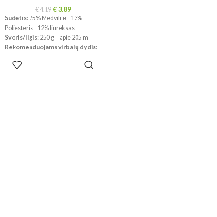
€
3.89
€
4.19
Sudėtis
: 75% Medvilnė - 13%
Poliesteris - 12% liureksas
Svoris/Ilgis
: 250 g = apie 205 m
Rekomenduojams virbalų dydis
:
5 mm
PASIRINKTI
Rekomenduojams vąšelio dydis
:
SAVYBES
5 mm
!!! Dėl skirtingų kompiuterių ir
telefonų ekranų parametrų bei
dažymo partijos, spalvos
realybėje gali šiek tiek skirtis.