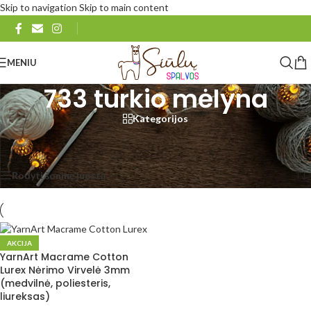
Skip to navigation
Skip to main content
MENIU
733 turkio mėlyna
Kategorijos
Pradžia
/
Produkto YarnArt Macrame Cotton Lurex
/
733 turkio mėlyna
Rezultatų: 1
Rodyti šoninę juostą
Rodyti
48
96
Visi
AKCIJA
YarnArt Macrame Cotton
Lurex Nėrimo Virvelė 3mm
(medvilnė, poliesteris,
liureksas)