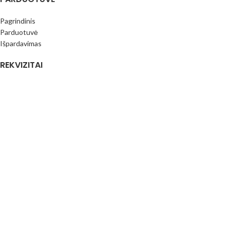
Pagrindinis
Parduotuvė
Išpardavimas
REKVIZITAI
Internetinė parduotuvė
MB Siūlų spalvos
Įmonės kodas: 306709456
PVM mok.k.: LT100016796413
Paysera bankas
LT373500010017390206
(Prekyba vietoje nevykdoma) Adresas: Juknaičių g. 25; Slengių km.
Klaipėdos raj. LT92343
PIRKIMO INFORMACIJA
Pirkimo taisyklės
Mokėjimo būdai