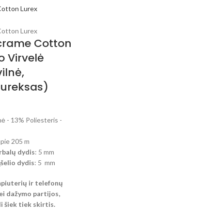
crame Cotton
o Virvelė
lnė,
liureksas)
ė - 13% Poliesteris -
apie 205 m
balų dydis
: 5 mm
elio dydis
: 5 mm
mpiuterių ir telefonų
i dažymo partijos,
 šiek tiek skirtis.