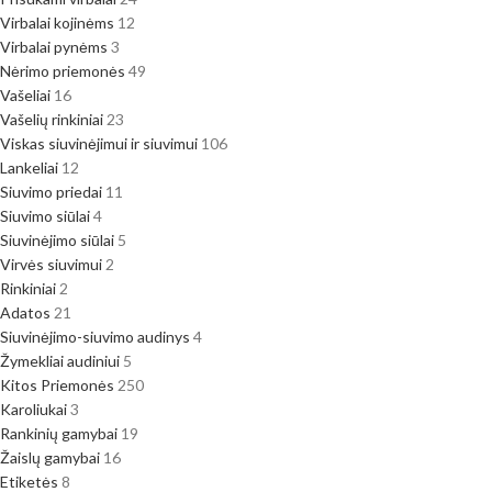
Virbalai kojinėms
12
Virbalai pynėms
3
Nėrimo priemonės
49
Vašeliai
16
Vašelių rinkiniai
23
Viskas siuvinėjimui ir siuvimui
106
Lankeliai
12
Siuvimo priedai
11
Siuvimo siūlai
4
Siuvinėjimo siūlai
5
Virvės siuvimui
2
Rinkiniai
2
Adatos
21
Siuvinėjimo-siuvimo audinys
4
Žymekliai audiniui
5
Kitos Priemonės
250
Karoliukai
3
Rankinių gamybai
19
Žaislų gamybai
16
Etiketės
8