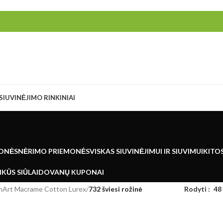
SIUVINĖJIMO RINKINIAI
ONĖS
NĖRIMO PRIEMONĖS
VISKAS SIUVINĖJIMUI IR SIUVIMUI
KITO
KŪS SIŪLAI
DOVANŲ KUPONAI
nArt Macrame Cotton Lurex
/
732 šviesi rožinė
Rodyti
48