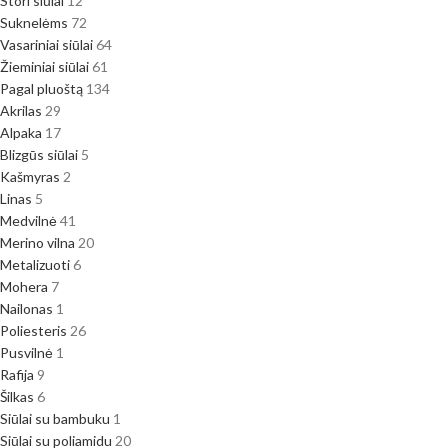
Stori siūlai
12
Suknelėms
72
Vasariniai siūlai
64
Žieminiai siūlai
61
Pagal pluoštą
134
Akrilas
29
Alpaka
17
Blizgūs siūlai
5
Kašmyras
2
Linas
5
Medvilnė
41
Merino vilna
20
Metalizuoti
6
Mohera
7
Nailonas
1
Poliesteris
26
Pusvilnė
1
Rafija
9
Šilkas
6
Siūlai su bambuku
1
Siūlai su poliamidu
20