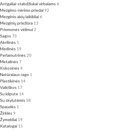
Antgaliai-stabdžiukai virbalams
6
Mezgimo-nėrimo priedai
92
Mezginio akių laikikliai
6
Mezginių priežiūra
13
Priemonės vėlimui
2
Sagos
73
Akrilinės
5
Medinės
19
Perlamutrinės
20
Metalinės
7
Kokosinės
4
Natūralaus rago
1
Plastikinės
14
Vaikiškos
17
Su kilpute
14
Su skylutėmis
58
Spaudės
1
Žirklės
9
Žymekliai
19
Katalogai
15