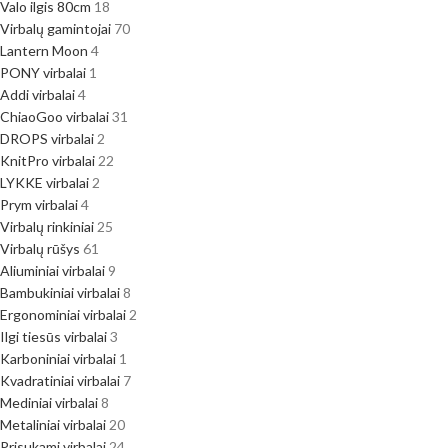
Valo ilgis 80cm
18
Virbalų gamintojai
70
Lantern Moon
4
PONY virbalai
1
Addi virbalai
4
ChiaoGoo virbalai
31
DROPS virbalai
2
KnitPro virbalai
22
LYKKE virbalai
2
Prym virbalai
4
Virbalų rinkiniai
25
Virbalų rūšys
61
Aliuminiai virbalai
9
Bambukiniai virbalai
8
Ergonominiai virbalai
2
Ilgi tiesūs virbalai
3
Karboniniai virbalai
1
Kvadratiniai virbalai
7
Mediniai virbalai
8
Metaliniai virbalai
20
Prisukami virbalai
24