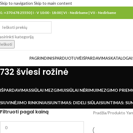
Skip to navigation
Skip to main content
el.: +370 678 25550 | I - V 10:00 - 18:00 | VI - Nedirbame | VII - Nedirbame
asirinkti kategoriją
Ieškoti
eškoti kategorijų
PAGRINDINIS
PARDUOTUVĖ
IŠPARDAVIMAS
KATALOGAI
732 šviesi rožinė
IŠPARDAVIMAS
SIŪLAI MEZGIMUI
SIŪLAI NĖRIMUI
MEZGIMO PRIEM
SIUVINĖJIMO RINKINIAI
SIUNTIMAS: DIDELI SIŪLAI
SIUNTIMAS: SUN
Filtruoti pagal kainą
Pradžia
/
Produkto Yar