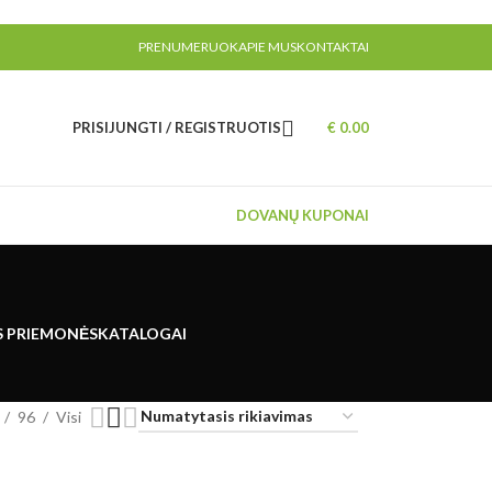
PRENUMERUOK
APIE MUS
KONTAKTAI
PRISIJUNGTI / REGISTRUOTIS
€
0.00
DOVANŲ KUPONAI
S PRIEMONĖS
KATALOGAI
96
Visi