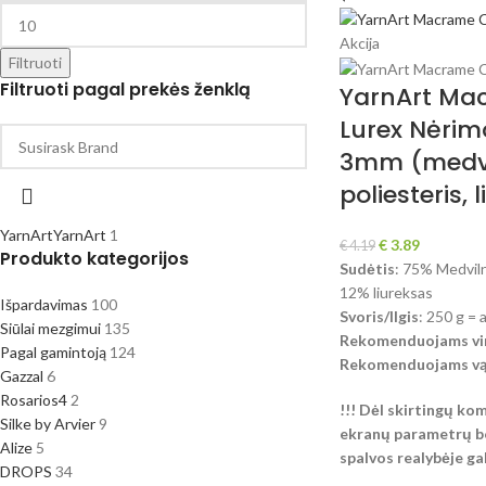
Akcija
Filtruoti
Filtruoti pagal prekės ženklą
YarnArt Ma
Lurex Nėrim
3mm (medvi
poliesteris, 
YarnArt
YarnArt
1
€
3.89
€
4.19
Produkto kategorijos
Sudėtis
: 75% Medviln
12% liureksas
Išpardavimas
100
Svoris/Ilgis
: 250 g = 
Siūlai mezgimui
135
Rekomenduojams vir
Pagal gamintoją
124
Rekomenduojams vąš
Gazzal
6
Rosarios4
2
!!! Dėl skirtingų ko
Silke by Arvier
9
ekranų parametrų be
Alize
5
spalvos realybėje gali
DROPS
34