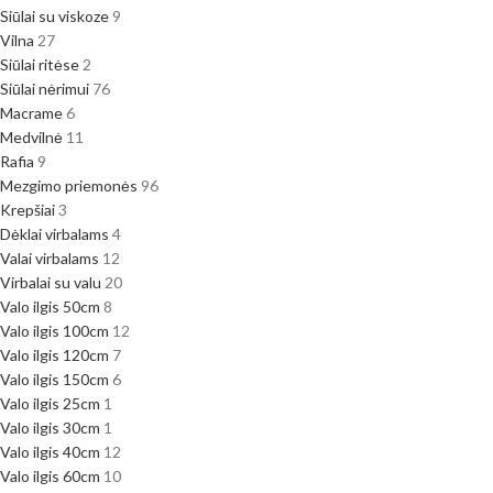
Siūlai su viskoze
9
Vilna
27
Siūlai ritėse
2
Siūlai nėrimui
76
Macrame
6
Medvilnė
11
Rafia
9
Mezgimo priemonės
96
Krepšiai
3
Dėklai virbalams
4
Valai virbalams
12
Virbalai su valu
20
Valo ilgis 50cm
8
Valo ilgis 100cm
12
Valo ilgis 120cm
7
Valo ilgis 150cm
6
Valo ilgis 25cm
1
Valo ilgis 30cm
1
Valo ilgis 40cm
12
Valo ilgis 60cm
10