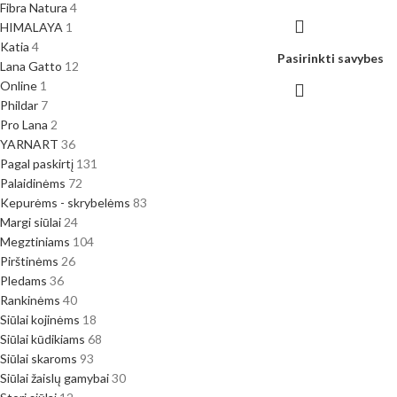
Fibra Natura
4
HIMALAYA
1
Katia
4
Pasirinkti savybes
Lana Gatto
12
Online
1
Phildar
7
Pro Lana
2
YARNART
36
Pagal paskirtį
131
Palaidinėms
72
Kepurėms - skrybelėms
83
Margi siūlai
24
Megztiniams
104
Pirštinėms
26
Pledams
36
Rankinėms
40
Siūlai kojinėms
18
Siūlai kūdikiams
68
Siūlai skaroms
93
Siūlai žaislų gamybai
30