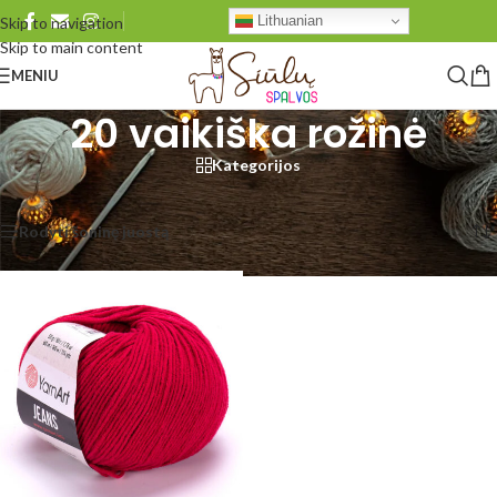
Lithuanian
Skip to navigation
Skip to main content
MENIU
20 vaikiška rožinė
Kategorijos
Pradžia
/
Produkto YarnArt Jeans
/
20 vaikiška rožinė
Rezultatų: 1
Rodyti šoninę juostą
Rodyti
48
96
Visi