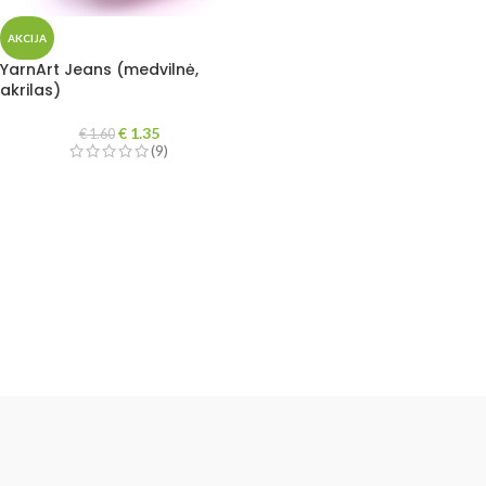
AKCIJA
YarnArt Jeans (medvilnė,
akrilas)
€
1.35
€
1.60
(9)