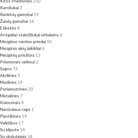
Kitos Priemonės
250
Karoliukai
3
Rankinių gamybai
19
Žaislų gamybai
16
Etiketės
8
Antgaliai-stabdžiukai virbalams
6
Mezgimo-nėrimo priedai
92
Mezginio akių laikikliai
6
Mezginių priežiūra
13
Priemonės vėlimui
2
Sagos
73
Akrilinės
5
Medinės
19
Perlamutrinės
20
Metalinės
7
Kokosinės
4
Natūralaus rago
1
Plastikinės
14
Vaikiškos
17
Su kilpute
14
Su skylutėmis
58