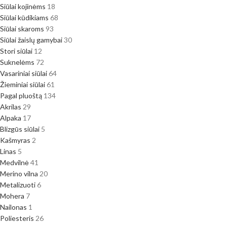
Siūlai kojinėms
18
Siūlai kūdikiams
68
Siūlai skaroms
93
Siūlai žaislų gamybai
30
Stori siūlai
12
Suknelėms
72
Vasariniai siūlai
64
Žieminiai siūlai
61
Pagal pluoštą
134
Akrilas
29
Alpaka
17
Blizgūs siūlai
5
Kašmyras
2
Linas
5
Medvilnė
41
Merino vilna
20
Metalizuoti
6
Mohera
7
Nailonas
1
Poliesteris
26