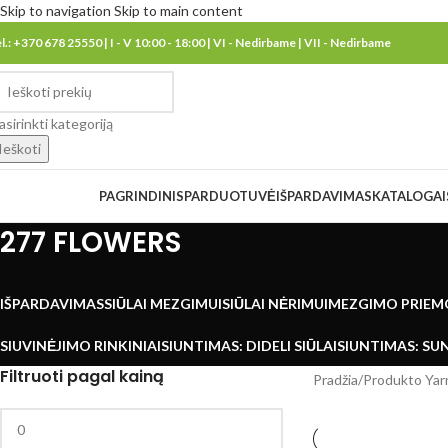
Skip to navigation
Skip to main content
el.: +370 678 25550 | I - V 10:00 - 18:00 | VI - Nedirbame | VII - Nedirbame
asirinkti kategoriją
Ieškoti
eškoti kategorijų
PAGRINDINIS
PARDUOTUVĖ
IŠPARDAVIMAS
KATALOGAI
277 FLOWERS
IŠPARDAVIMAS
SIŪLAI MEZGIMUI
SIŪLAI NĖRIMUI
MEZGIMO PRIEM
SIUVINĖJIMO RINKINIAI
SIUNTIMAS: DIDELI SIŪLAI
SIUNTIMAS: SUN
Filtruoti pagal kainą
Pradžia
/
Produkto Yar