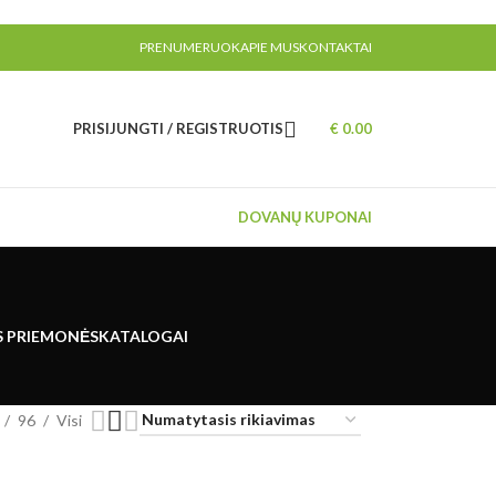
PRENUMERUOK
APIE MUS
KONTAKTAI
PRISIJUNGTI / REGISTRUOTIS
€
0.00
DOVANŲ KUPONAI
S PRIEMONĖS
KATALOGAI
96
Visi