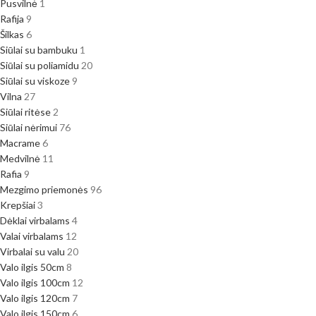
Pusvilnė
1
Rafija
9
Šilkas
6
Siūlai su bambuku
1
Siūlai su poliamidu
20
Siūlai su viskoze
9
Vilna
27
Siūlai ritėse
2
Siūlai nėrimui
76
Macrame
6
Medvilnė
11
Rafia
9
Mezgimo priemonės
96
Krepšiai
3
Dėklai virbalams
4
Valai virbalams
12
Virbalai su valu
20
Valo ilgis 50cm
8
Valo ilgis 100cm
12
Valo ilgis 120cm
7
Valo ilgis 150cm
6