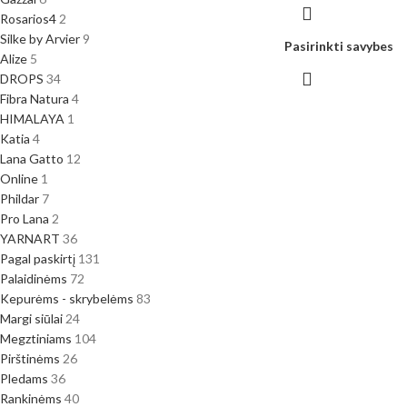
Rosarios4
2
Silke by Arvier
9
Pasirinkti savybes
Alize
5
DROPS
34
Fibra Natura
4
HIMALAYA
1
Katia
4
Lana Gatto
12
Online
1
Phildar
7
Pro Lana
2
YARNART
36
Pagal paskirtį
131
Palaidinėms
72
Kepurėms - skrybelėms
83
Margi siūlai
24
Megztiniams
104
Pirštinėms
26
Pledams
36
Rankinėms
40