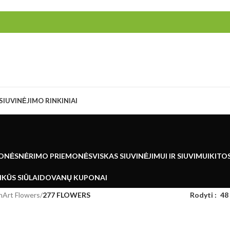
SIUVINĖJIMO RINKINIAI
ONĖS
NĖRIMO PRIEMONĖS
VISKAS SIUVINĖJIMUI IR SIUVIMUI
KITO
KŪS SIŪLAI
DOVANŲ KUPONAI
nArt Flowers
/
277 FLOWERS
Rodyti
48