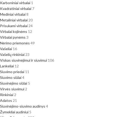
Karboniniai virbalai
1
Kvadratiniai virbalai
7
Mediniai virbalai
8
Metaliniai virbalai
20
Prisukami virbalai
24
Virbalai kojinėms
12
Virbalai pynėms
3
Nėrimo priemonės
49
Vašeliai
16
Vašelių rinkiniai
23
Viskas siuvinėjimui ir siuvimui
106
Lankeliai
12
Siuvimo priedai
11
Siuvimo siūlai
4
Siuvinėjimo siūlai
5
Virvės siuvimui
2
Rinkiniai
2
Adatos
21
Siuvinėjimo-siuvimo audinys
4
Žymekliai audiniui
5