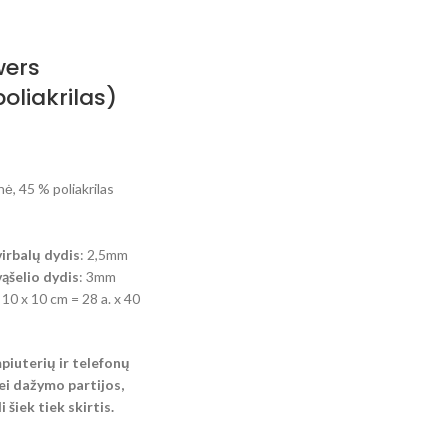
wers
oliakrilas)
ė, 45 % poliakrilas
rbalų dydis
: 2,5mm
šelio dydis
: 3mm
: 10 x 10 cm = 28 a. x 40
mpiuterių ir telefonų
i dažymo partijos,
 šiek tiek skirtis.