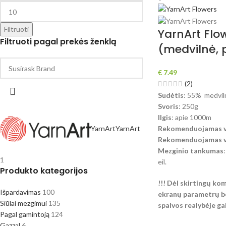
Filtruoti
YarnArt Flo
Filtruoti pagal prekės ženklą
(medvilnė, p
€
7.49
(2)
Sudėtis
: 55% medviln
Svoris
: 250g
Ilgis
: apie 1000m
YarnArt
YarnArt
Rekomenduojamas vi
Rekomenduojamas vą
Mezginio tankumas
1
eil.
Produkto kategorijos
!!! Dėl skirtingų ko
Išpardavimas
100
ekranų parametrų be
Siūlai mezgimui
135
spalvos realybėje gali
Pagal gamintoją
124
Gazzal
6