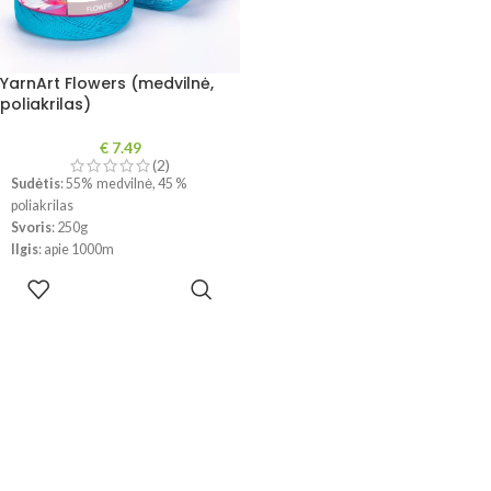
YarnArt Flowers (medvilnė,
poliakrilas)
€
7.49
(2)
Sudėtis
: 55% medvilnė, 45 %
poliakrilas
Svoris
: 250g
Ilgis
: apie 1000m
Rekomenduojamas virbalų dydis
:
PASIRINKTI
2,5mm
SAVYBES
Rekomenduojamas vąšelio dydis
:
3mm
Mezginio tankumas
: 10 x 10 cm =
28 a. x 40 eil.
!!! Dėl skirtingų kompiuterių ir
telefonų ekranų parametrų bei
dažymo partijos, spalvos
realybėje gali šiek tiek skirtis.