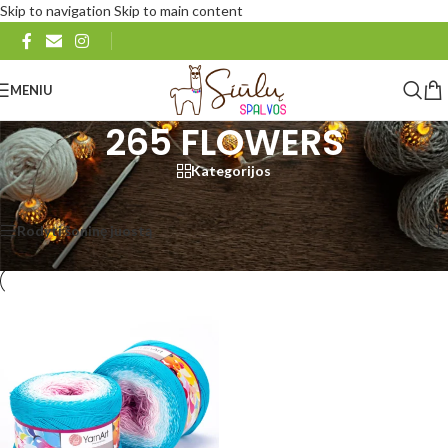
Skip to navigation
Skip to main content
MENIU
265 FLOWERS
Kategorijos
Pradžia
/
Produkto YarnArt Flowers
/
265 FLOWERS
Rezultatų: 1
Rodyti šoninę juostą
Rodyti
48
96
Visi