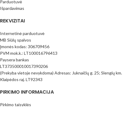
Parduotuvė
Išpardavimas
REKVIZITAI
Internetinė parduotuvė
MB Siūlų spalvos
Įmonės kodas: 306709456
PVM mok.k.: LT100016796413
Paysera bankas
LT373500010017390206
(Prekyba vietoje nevykdoma) Adresas: Juknaičių g. 25; Slengių km.
Klaipėdos raj. LT92343
PIRKIMO INFORMACIJA
Pirkimo taisyklės
Mokėjimo būdai
Pristatymas
Prekių Grąžinimas
Privatumo politika