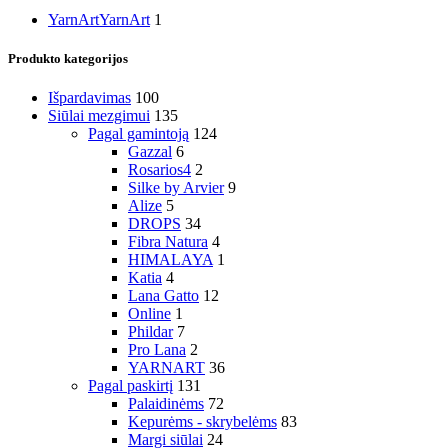
YarnArt
YarnArt
1
Produkto kategorijos
Išpardavimas
100
Siūlai mezgimui
135
Pagal gamintoją
124
Gazzal
6
Rosarios4
2
Silke by Arvier
9
Alize
5
DROPS
34
Fibra Natura
4
HIMALAYA
1
Katia
4
Lana Gatto
12
Online
1
Phildar
7
Pro Lana
2
YARNART
36
Pagal paskirtį
131
Palaidinėms
72
Kepurėms - skrybelėms
83
Margi siūlai
24