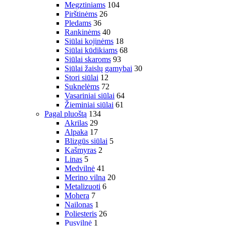
Megztiniams
104
Pirštinėms
26
Pledams
36
Rankinėms
40
Siūlai kojinėms
18
Siūlai kūdikiams
68
Siūlai skaroms
93
Siūlai žaislų gamybai
30
Stori siūlai
12
Suknelėms
72
Vasariniai siūlai
64
Žieminiai siūlai
61
Pagal pluoštą
134
Akrilas
29
Alpaka
17
Blizgūs siūlai
5
Kašmyras
2
Linas
5
Medvilnė
41
Merino vilna
20
Metalizuoti
6
Mohera
7
Nailonas
1
Poliesteris
26
Pusvilnė
1