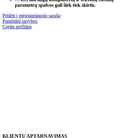
parametrų spalvos gali šiek tiek skirtis.
Pridėti į mėgstamiausių sąrašą
Pasirinkti savybes
Greita peržiūra
KLIENTŲ APTARNAVIMAS