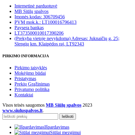
Internetinė parduotuvė
MB Siūlų spalvos
Įmonės kodas: 306709456
PVM mok.k.: LT100016796413
Paysera bankas
LT373500010017390206
(Prekyba vietoje nevykdoma) Adresas: Juknaičių g. 25;
Slengių km. Klaipėdos raj. LT92343
PIRKIMO INFORMACIJA
Pirkimo taisyklės
Mokėjimo būdai
Pristatymas
Prekių Grąžinimas
Privatumo politika
Kontaktai
Visos teisės saugomos
MB Siūlų spalvos
2023
www.siuluspalvos.lt
.
Ieškoti
Išpardavimas
Siūlai mezgimui