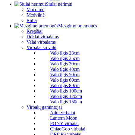
Siūlai nėrimui
Macrame
Medvilnė
Rafia
Mezgimo priemonės
Krepšiai
Dėklai virbalams
Valai virbalams
Virbalai su valu
Valo ilgis 23cm
Valo ilgis 25cm
Valo ilgis 30cm
Valo ilgis 40cm
Valo ilgis 50cm
Valo ilgis 60cm
Valo ilgis 80cm
Valo ilgis 100cm
Valo ilgis 120cm
Valo ilgis 150cm
Virbalų gamintojai
Addi virbalai
Lantern Moon
PONY virbalai
ChiaoGoo virbalai
DROPS virbalai