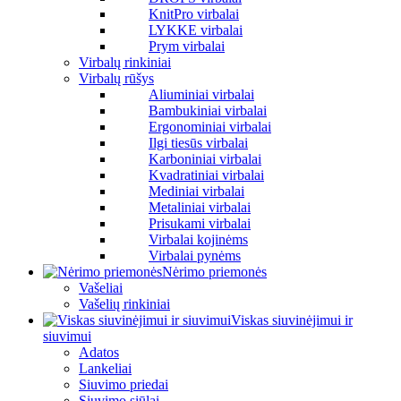
KnitPro virbalai
LYKKE virbalai
Prym virbalai
Virbalų rinkiniai
Virbalų rūšys
Aliuminiai virbalai
Bambukiniai virbalai
Ergonominiai virbalai
Ilgi tiesūs virbalai
Karboniniai virbalai
Kvadratiniai virbalai
Mediniai virbalai
Metaliniai virbalai
Prisukami virbalai
Virbalai kojinėms
Virbalai pynėms
Nėrimo priemonės
Vašeliai
Vašelių rinkiniai
Viskas siuvinėjimui ir
siuvimui
Adatos
Lankeliai
Siuvimo priedai
Siuvimo siūlai