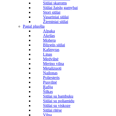
Siūlai skaroms
Siūlai žaislų gamybai
Stori siūlai
Vasariniai siūlai
Žieminiai siūlai
Pagal pluoštą
Alpaka
Akrilas
Mohera
Blizgūs siūlai
Kašmyras
Linas
Medvilnė
Merino vilna
Metalizuoti
Nailonas
Poliesteris
Pusvilnė
Rafija
Šilkas
Siūlai su bambuku
Siūlai su poliamidu
Siūlai su viskoze
Siūlai ritėse
Vilna