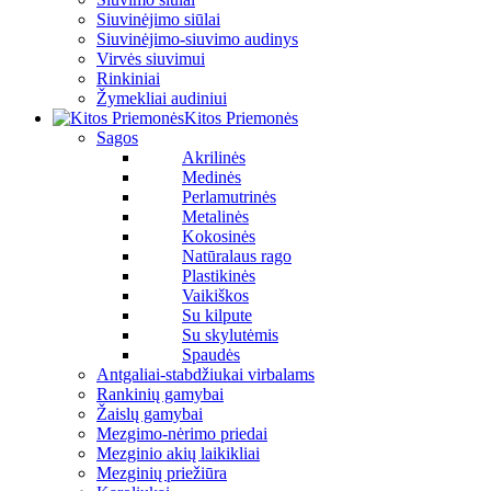
Siuvinėjimo siūlai
Siuvinėjimo-siuvimo audinys
Virvės siuvimui
Rinkiniai
Žymekliai audiniui
Kitos Priemonės
Sagos
Akrilinės
Medinės
Perlamutrinės
Metalinės
Kokosinės
Natūralaus rago
Plastikinės
Vaikiškos
Su kilpute
Su skylutėmis
Spaudės
Antgaliai-stabdžiukai virbalams
Rankinių gamybai
Žaislų gamybai
Mezgimo-nėrimo priedai
Mezginio akių laikikliai
Mezginių priežiūra