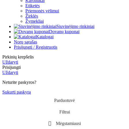
Karoliukai
Etiketės
Priemonės vėlimui
Žirklės
Žymekliai
Siuvinėjimo rinkiniai
Dovanų kuponai
Katalogai
Norų sąrašas
Prisijungti / Registruotis
Pirkinių krepšelis
Uždaryti
Prisijungti
Uždaryti
Neturite paskyros?
Sukurti paskyrą
Parduotuvė
Filtrai
Mėgstamiausi