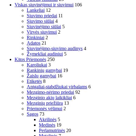
Viskas siuvinėjimui ir siuvimui
106
Lankeliai
12
Siuvimo priedai
11
Siuvimo siūlai
4
Siuvinėjimo siūlai
5
Virvės siuvimui
2
Rinkiniai
2
Adatos
21
Siuvinėjimo-siuvimo audinys
4
Žymekliai audiniui
5
Kitos Priemonės
250
Karoliukai
3
Rankinių gamybai
19
Žaislų gamybai
16
Etiketės
8
Antgaliai-stabdžiukai virbalams
6
Mezgimo-nėrimo priedai
92
Mezginio akių laikikliai
6
Mezginių priežiūra
13
Priemonės vėlimui
2
Sagos
73
Akrilinės
5
Medinės
19
Perlamutrinės
20
Metalinės
7