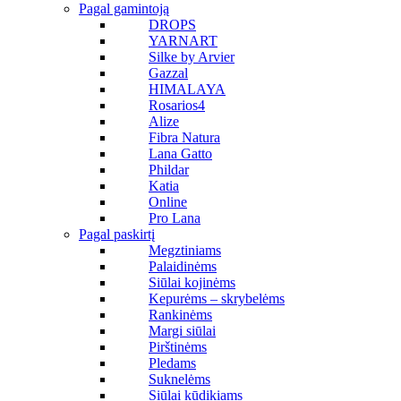
Pagal gamintoją
DROPS
YARNART
Silke by Arvier
Gazzal
HIMALAYA
Rosarios4
Alize
Fibra Natura
Lana Gatto
Phildar
Katia
Online
Pro Lana
Pagal paskirtį
Megztiniams
Palaidinėms
Siūlai kojinėms
Kepurėms – skrybelėms
Rankinėms
Margi siūlai
Pirštinėms
Pledams
Suknelėms
Siūlai kūdikiams