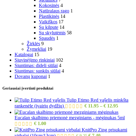
Kokosinės
4
Natūralaus rago
1
Plastikinės
14
Vaikiškos
17
Su kilpute
14
Su skylutėmis
58
Spaudės
1
Žirklės
9
Žymekliai
19
Katalogai
15
Siuvinėjimo rinkiniai
102
Siuntimas: dideli siūlai
4
Siuntimas: sunkūs siūlai
4
Dovanų kuponai
1
Geriausiai įvertinti produktai
Tulip Etimo Red vąšelis minkšta
rankenėle (įvairių dydžių)
€
11.95
–
€
12.95
Eucalan skalbimo priemonė mezginiams - mėginukas 5ml
€
1.00
KnitPro Zing prisukami
virbalai (10cm/13cm)
€
7.40
€
9.25