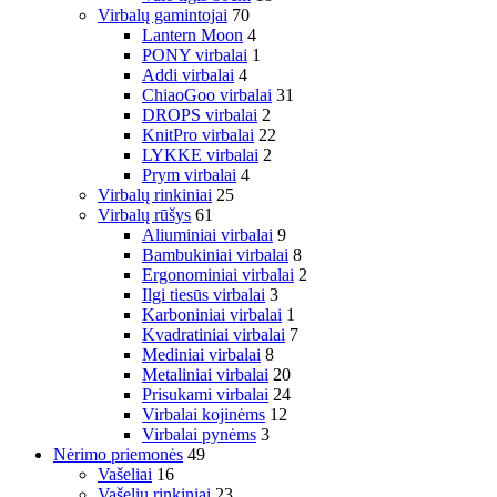
Virbalų gamintojai
70
Lantern Moon
4
PONY virbalai
1
Addi virbalai
4
ChiaoGoo virbalai
31
DROPS virbalai
2
KnitPro virbalai
22
LYKKE virbalai
2
Prym virbalai
4
Virbalų rinkiniai
25
Virbalų rūšys
61
Aliuminiai virbalai
9
Bambukiniai virbalai
8
Ergonominiai virbalai
2
Ilgi tiesūs virbalai
3
Karboniniai virbalai
1
Kvadratiniai virbalai
7
Mediniai virbalai
8
Metaliniai virbalai
20
Prisukami virbalai
24
Virbalai kojinėms
12
Virbalai pynėms
3
Nėrimo priemonės
49
Vašeliai
16
Vašelių rinkiniai
23