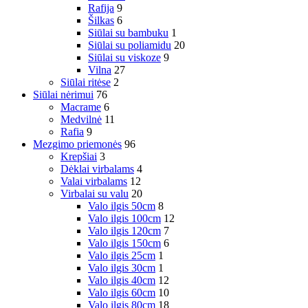
Rafija
9
Šilkas
6
Siūlai su bambuku
1
Siūlai su poliamidu
20
Siūlai su viskoze
9
Vilna
27
Siūlai ritėse
2
Siūlai nėrimui
76
Macrame
6
Medvilnė
11
Rafia
9
Mezgimo priemonės
96
Krepšiai
3
Dėklai virbalams
4
Valai virbalams
12
Virbalai su valu
20
Valo ilgis 50cm
8
Valo ilgis 100cm
12
Valo ilgis 120cm
7
Valo ilgis 150cm
6
Valo ilgis 25cm
1
Valo ilgis 30cm
1
Valo ilgis 40cm
12
Valo ilgis 60cm
10
Valo ilgis 80cm
18