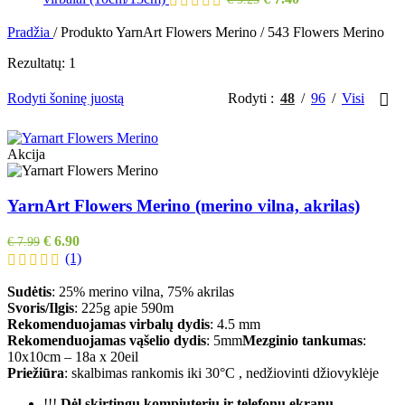
Pradžia
/
Produkto YarnArt Flowers Merino
/
543 Flowers Merino
Rezultatų: 1
Rodyti šoninę juostą
Rodyti
48
96
Visi
Akcija
YarnArt Flowers Merino (merino vilna, akrilas)
€
6.90
€
7.99
(1)
Sudėtis
: 25% merino vilna, 75% akrilas
Svoris/Ilgis
: 225g apie 590m
Rekomenduojamas virbalų dydis
: 4.5 mm
Rekomenduojamas vąšelio dydis
: 5mm
Mezginio tankumas
:
10x10cm – 18a x 20eil
Priežiūra
: skalbimas rankomis iki 30°C , nedžiovinti džiovyklėje
!!!
Dėl skirtingų kompiuterių ir telefonų ekranų