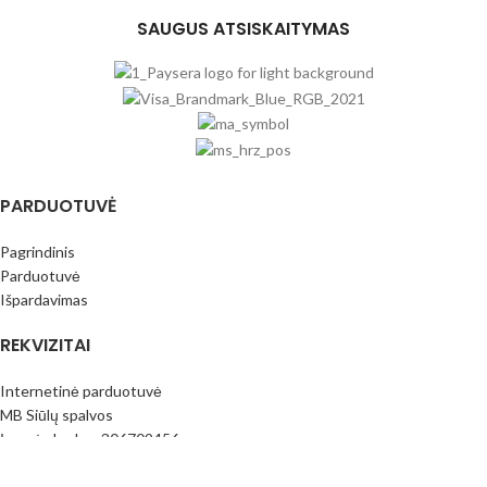
SAUGUS ATSISKAITYMAS
PARDUOTUVĖ
Pagrindinis
Parduotuvė
Išpardavimas
REKVIZITAI
Internetinė parduotuvė
MB Siūlų spalvos
Įmonės kodas: 306709456
PVM mok.k.: LT100016796413
Paysera bankas