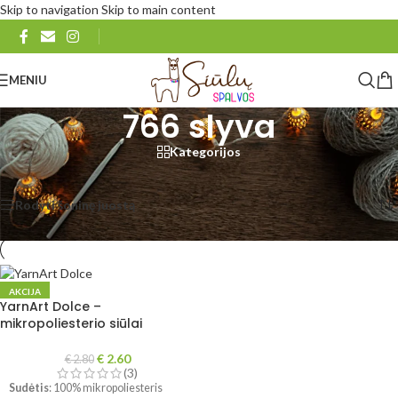
Skip to navigation
Skip to main content
MENIU
766 slyva
Kategorijos
Pradžia
/
Produkto YarnArt Dolce
/
766 slyva
Rezultatų: 1
Rodyti šoninę juostą
Rodyti
48
96
Visi
AKCIJA
YarnArt Dolce –
mikropoliesterio siūlai
€
2.60
€
2.80
(3)
Sudėtis
: 100% mikropoliesteris