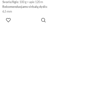
Svoris/Ilgis
: 100 g = apie 120 m
Rekomenduojams virbalų dydis
:
6,5 mm
Rekomenduojams vąšelio dydis
:
PASIRINKTI
4,5 mm
SAVYBES
!!! Dėl skirtingų kompiuterių ir
telefonų ekranų parametrų bei
dažymo partijos, spalvos
realybėje gali šiek tiek skirtis.