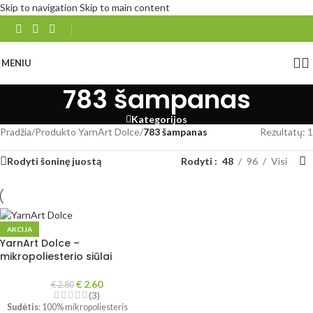
Skip to navigation
Skip to main content
MENIU
783 šampanas
Kategorijos
Pradžia
/
Produkto YarnArt Dolce
/
783 šampanas
Rezultatų: 1
Rodyti šoninę juostą
Rodyti
48
96
Visi
AKCIJA
YarnArt Dolce –
mikropoliesterio siūlai
€
2.60
€
2.80
(3)
Sudėtis
: 100% mikropoliesteris