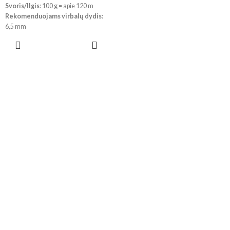
Svoris/Ilgis
: 100 g = apie 120 m
Rekomenduojams virbalų dydis
:
6,5 mm
Rekomenduojams vąšelio dydis
:
PASIRINKTI
4,5 mm
SAVYBES
!!! Dėl skirtingų kompiuterių ir
telefonų ekranų parametrų bei
dažymo partijos, spalvos
realybėje gali šiek tiek skirtis.