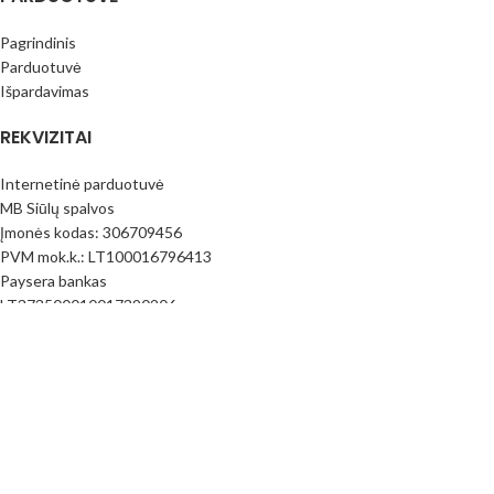
Pagrindinis
Parduotuvė
Išpardavimas
REKVIZITAI
Internetinė parduotuvė
MB Siūlų spalvos
Įmonės kodas: 306709456
PVM mok.k.: LT100016796413
Paysera bankas
LT373500010017390206
(Prekyba vietoje nevykdoma) Adresas: Juknaičių g. 25; Slengių km.
Klaipėdos raj. LT92343
PIRKIMO INFORMACIJA
Pirkimo taisyklės
Mokėjimo būdai