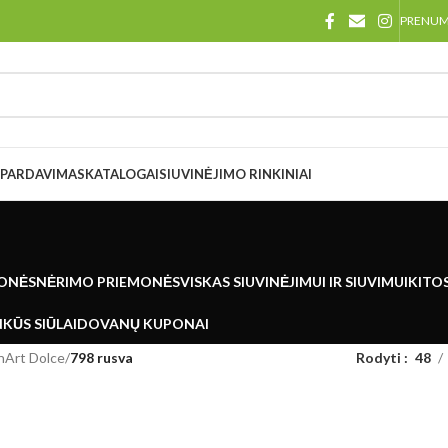
PRENU
ŠPARDAVIMAS
KATALOGAI
SIUVINĖJIMO RINKINIAI
ONĖS
NĖRIMO PRIEMONĖS
VISKAS SIUVINĖJIMUI IR SIUVIMUI
KITO
KŪS SIŪLAI
DOVANŲ KUPONAI
nArt Dolce
/
798 rusva
Rodyti
48