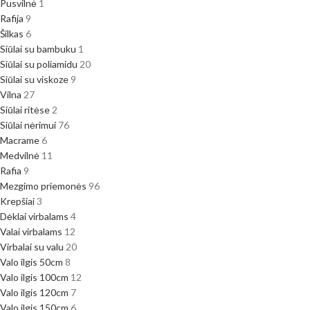
Pusvilnė
1
Rafija
9
Šilkas
6
Siūlai su bambuku
1
Siūlai su poliamidu
20
Siūlai su viskoze
9
Vilna
27
Siūlai ritėse
2
Siūlai nėrimui
76
Macrame
6
Medvilnė
11
Rafia
9
Mezgimo priemonės
96
Krepšiai
3
Dėklai virbalams
4
Valai virbalams
12
Virbalai su valu
20
Valo ilgis 50cm
8
Valo ilgis 100cm
12
Valo ilgis 120cm
7
Valo ilgis 150cm
6