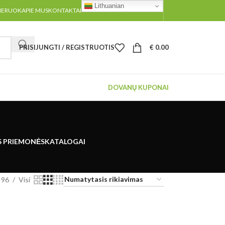
Lithuanian
MERUOK
APIE MUS
KONTAKTAI
PRISIJUNGTI / REGISTRUOTIS
€
0.00
DOVANŲ KUPONAI
S PRIEMONĖS
KATALOGAI
96
Visi