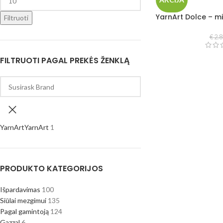
YarnArt Dolce – mi
Filtruoti
€
2.8
FILTRUOTI PAGAL PREKĖS ŽENKLĄ
YarnArt
YarnArt
1
PRODUKTO KATEGORIJOS
Išpardavimas
100
Siūlai mezgimui
135
Pagal gamintoją
124
Gazzal
6