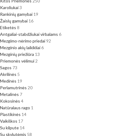
Kitos Priemonės
250
Karoliukai
3
Rankinių gamybai
19
Žaislų gamybai
16
Etiketės
8
Antgaliai-stabdžiukai virbalams
6
Mezgimo-nėrimo priedai
92
Mezginio akių laikikliai
6
Mezginių priežiūra
13
Priemonės vėlimui
2
Sagos
73
Akrilinės
5
Medinės
19
Perlamutrinės
20
Metalinės
7
Kokosinės
4
Natūralaus rago
1
Plastikinės
14
Vaikiškos
17
Su kilpute
14
Su skylutėmis
58