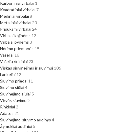
Karboniniai virbalai
1
Kvadratiniai virbalai
7
Mediniai virbalai
8
Metaliniai virbalai
20
Prisukami virbalai
24
Virbalai kojinėms
12
Virbalai pynėms
3
Nėrimo priemonės
49
Vašeliai
16
Vašelių rinkiniai
23
Viskas siuvinėjimui ir siuvimui
106
Lankeliai
12
Siuvimo priedai
11
Siuvimo siūlai
4
Siuvinėjimo siūlai
5
Virvės siuvimui
2
Rinkiniai
2
Adatos
21
Siuvinėjimo-siuvimo audinys
4
Žymekliai audiniui
5