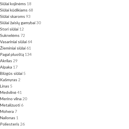
Siūlai kojinėms
18
Siūlai kūdikiams
68
Siūlai skaroms
93
Siūlai žaislų gamybai
30
Stori siūlai
12
Suknelėms
72
Vasariniai siūlai
64
Žieminiai siūlai
61
Pagal pluoštą
134
Akrilas
29
Alpaka
17
Blizgūs siūlai
5
Kašmyras
2
Linas
5
Medvilnė
41
Merino vilna
20
Metalizuoti
6
Mohera
7
Nailonas
1
Poliesteris
26