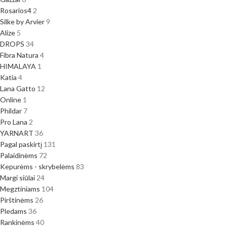
Rosarios4
2
Silke by Arvier
9
Alize
5
DROPS
34
Fibra Natura
4
HIMALAYA
1
Katia
4
Lana Gatto
12
Online
1
Phildar
7
Pro Lana
2
YARNART
36
Pagal paskirtį
131
Palaidinėms
72
Kepurėms - skrybelėms
83
Margi siūlai
24
Megztiniams
104
Pirštinėms
26
Pledams
36
Rankinėms
40