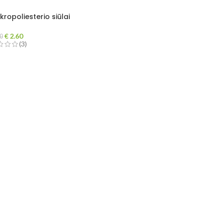
kropoliesterio siūlai
€
2.60
0
(3)