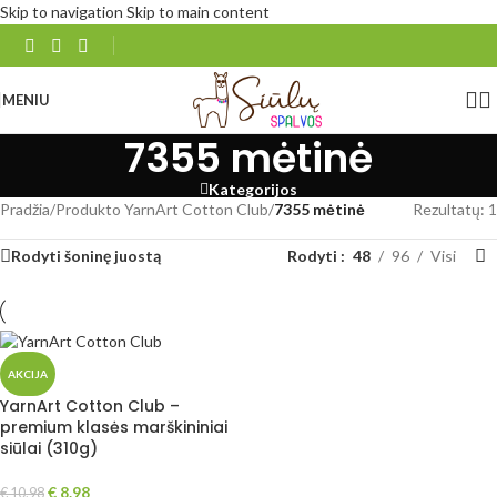
Skip to navigation
Skip to main content
MENIU
7355 mėtinė
Kategorijos
Pradžia
/
Produkto YarnArt Cotton Club
/
7355 mėtinė
Rezultatų: 1
Rodyti šoninę juostą
Rodyti
48
96
Visi
AKCIJA
YarnArt Cotton Club –
premium klasės marškininiai
siūlai (310g)
€
8.98
€
10.98