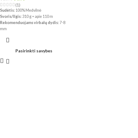
(1)
Sudėtis
: 100% Medvilnė
Svoris/Ilgis
: 310 g = apie 110 m
Rekomenduojams virbalų dydis
: 7-8
mm
Rekomenduojams vąšelio dydis
: 8-
10 mm
!!! Dėl skirtingų kompiuterių ir
Pasirinkti savybes
telefonų ekranų parametrų bei
dažymo partijos, spalvos realybėje
gali šiek tiek skirtis.