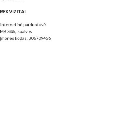
REKVIZITAI
Internetinė parduotuvė
MB Siūlų spalvos
Įmonės kodas: 306709456
PVM mok.k.: LT100016796413
Paysera bankas
LT373500010017390206
(Prekyba vietoje nevykdoma) Adresas: Juknaičių g. 25; Slengių km.
Klaipėdos raj. LT92343
PIRKIMO INFORMACIJA
Pirkimo taisyklės
Mokėjimo būdai
Pristatymas
Prekių Grąžinimas
Privatumo politika
Kontaktai