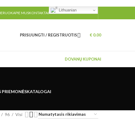
Lithuanian
MERUOK
APIE MUS
KONTAKTAI
PRISIJUNGTI / REGISTRUOTIS
€
0.00
DOVANŲ KUPONAI
S PRIEMONĖS
KATALOGAI
96
Visi