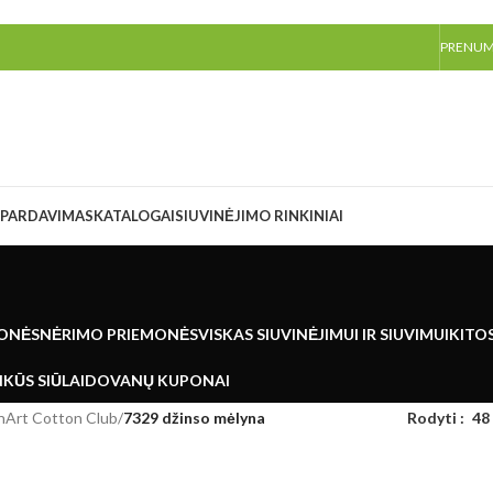
PRENU
ŠPARDAVIMAS
KATALOGAI
SIUVINĖJIMO RINKINIAI
ONĖS
NĖRIMO PRIEMONĖS
VISKAS SIUVINĖJIMUI IR SIUVIMUI
KITO
KŪS SIŪLAI
DOVANŲ KUPONAI
nArt Cotton Club
/
7329 džinso mėlyna
Rodyti
48