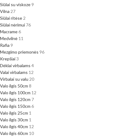
Siūlai su viskoze
9
Vilna
27
Siūlai ritėse
2
Siūlai nėrimui
76
Macrame
6
Medvilnė
11
Rafia
9
Mezgimo priemonės
96
Krepšiai
3
Dėklai virbalams
4
Valai virbalams
12
Virbalai su valu
20
Valo ilgis 50cm
8
Valo ilgis 100cm
12
Valo ilgis 120cm
7
Valo ilgis 150cm
6
Valo ilgis 25cm
1
Valo ilgis 30cm
1
Valo ilgis 40cm
12
Valo ilgis 60cm
10