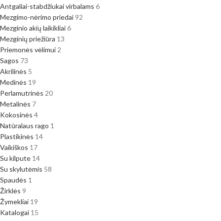
Antgaliai-stabdžiukai virbalams
6
Mezgimo-nėrimo priedai
92
Mezginio akių laikikliai
6
Mezginių priežiūra
13
Priemonės vėlimui
2
Sagos
73
Akrilinės
5
Medinės
19
Perlamutrinės
20
Metalinės
7
Kokosinės
4
Natūralaus rago
1
Plastikinės
14
Vaikiškos
17
Su kilpute
14
Su skylutėmis
58
Spaudės
1
Žirklės
9
Žymekliai
19
Katalogai
15