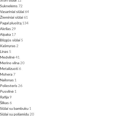
Stori siūlai
12
Suknelėms
72
Vasariniai siūlai
64
Žieminiai siūlai
61
Pagal pluoštą
134
Akrilas
29
Alpaka
17
Blizgūs siūlai
5
Kašmyras
2
Linas
5
Medvilnė
41
Merino vilna
20
Metalizuoti
6
Mohera
7
Nailonas
1
Poliesteris
26
Pusvilnė
1
Rafija
9
Šilkas
6
Siūlai su bambuku
1
Siūlai su poliamidu
20