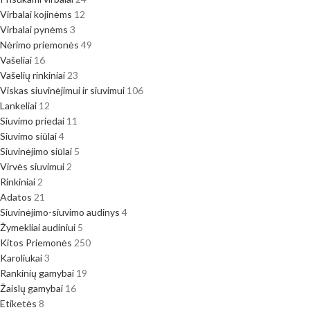
Virbalai kojinėms
12
Virbalai pynėms
3
Nėrimo priemonės
49
Vašeliai
16
Vašelių rinkiniai
23
Viskas siuvinėjimui ir siuvimui
106
Lankeliai
12
Siuvimo priedai
11
Siuvimo siūlai
4
Siuvinėjimo siūlai
5
Virvės siuvimui
2
Rinkiniai
2
Adatos
21
Siuvinėjimo-siuvimo audinys
4
Žymekliai audiniui
5
Kitos Priemonės
250
Karoliukai
3
Rankinių gamybai
19
Žaislų gamybai
16
Etiketės
8