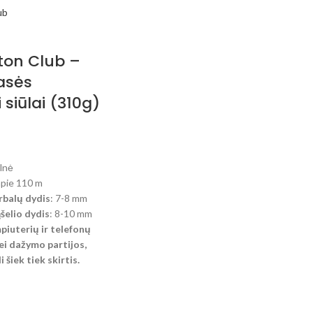
ton Club –
asės
 siūlai (310g)
lnė
apie 110 m
balų dydis
: 7-8 mm
elio dydis
: 8-10 mm
mpiuterių ir telefonų
i dažymo partijos,
 šiek tiek skirtis.