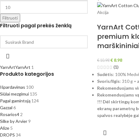
Akcija
Filtruoti
Filtruoti pagal prekės ženklą
YarnArt Cot
premium kl
marškininiai
€
8.98
€
10.98
(1)
YarnArt
YarnArt
1
Produkto kategorijos
Sudėtis
: 100% Medvi
Svoris/Ilgis
: 310 g = 
Išpardavimas
100
Rekomenduojams vir
Siūlai mezgimui
135
Rekomenduojams vąš
Pagal gamintoją
124
!!! Dėl skirtingų ko
Gazzal
6
ekranų parametrų be
Rosarios4
2
spalvos realybėje gali
Silke by Arvier
9
Alize
5
DROPS
34