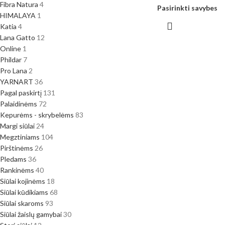
Fibra Natura
4
Pasirinkti savybes
HIMALAYA
1
Katia
4
Lana Gatto
12
Online
1
Phildar
7
Pro Lana
2
YARNART
36
Pagal paskirtį
131
Palaidinėms
72
Kepurėms - skrybelėms
83
Margi siūlai
24
Megztiniams
104
Pirštinėms
26
Pledams
36
Rankinėms
40
Siūlai kojinėms
18
Siūlai kūdikiams
68
Siūlai skaroms
93
Siūlai žaislų gamybai
30