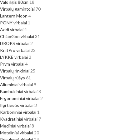
Valo ilgis 80cm
18
Virbalų gamintojai
70
Lantern Moon
4
PONY virbalai
1
Addi virbalai
4
ChiaoGoo virbalai
31
DROPS virbalai
2
KnitPro virbalai
22
LYKKE virbalai
2
Prym virbalai
4
Virbalų rinkiniai
25
Virbalų rūšys
61
Aliuminiai virbalai
9
Bambukiniai virbalai
8
Ergonominiai virbalai
2
Ilgi tiesūs virbalai
3
Karboniniai virbalai
1
Kvadratiniai virbalai
7
Mediniai virbalai
8
Metaliniai virbalai
20
Prisukami virbalai
24